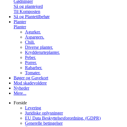
Gødninger
Så og plantejord
Til Komposten
Så og Plantetilbehør
Planter
Planter
Agurker.
Aspargers.
Chili.
Diverse planter.
Krydderurteplanter.
Peber.
Porrer.
Rabarber.
Tomater.
Bøger og Gavekort
Mod skadevoldere
Nyheder
Mere...
Forside
Levering
Juridiske oplysninger
EU Data Beskyttelsesforordning. (GDPR)
Generelle betingelser