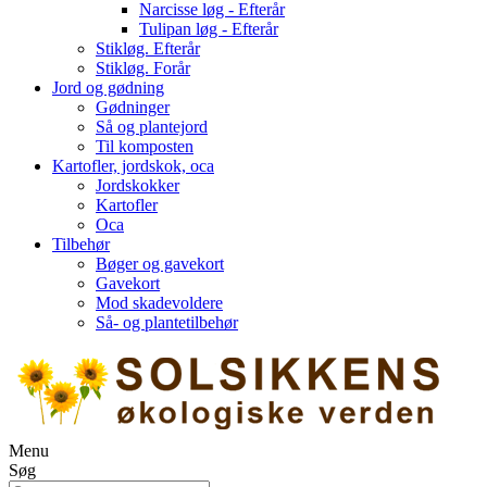
Narcisse løg - Efterår
Tulipan løg - Efterår
Stikløg. Efterår
Stikløg. Forår
Jord og gødning
Gødninger
Så og plantejord
Til komposten
Kartofler, jordskok, oca
Jordskokker
Kartofler
Oca
Tilbehør
Bøger og gavekort
Gavekort
Mod skadevoldere
Så- og plantetilbehør
Menu
Søg