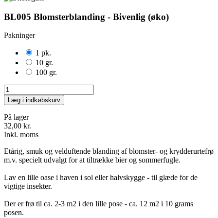
BL005 Blomsterblanding - Bivenlig (øko)
Pakninger
1 pk.
10 gr.
100 gr.
Læg i indkøbskurv
På lager
32,00 kr.
Inkl. moms
Etårig, smuk og velduftende blanding af blomster- og krydderurtefrø
m.v. specielt udvalgt for at tiltrække bier og sommerfugle.
Lav en lille oase i haven i sol eller halvskygge - til glæde for de
vigtige insekter.
Der er frø til ca. 2-3 m2 i den lille pose - ca. 12 m2 i 10 grams
posen.