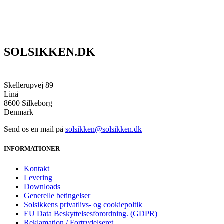
SOLSIKKEN.DK
Skellerupvej 89
Linå
8600 Silkeborg
Denmark
Send os en mail på
solsikken@solsikken.dk
INFORMATIONER
Kontakt
Levering
Downloads
Generelle betingelser
Solsikkens privatlivs- og cookiepoltik
EU Data Beskyttelsesforordning. (GDPR)
Reklamation / Fortrydelseret