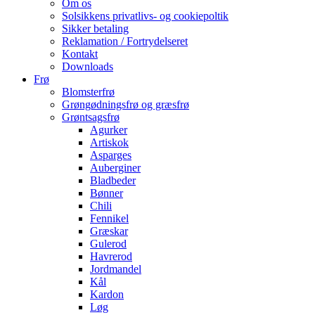
Om os
Solsikkens privatlivs- og cookiepoltik
Sikker betaling
Reklamation / Fortrydelseret
Kontakt
Downloads
Frø
Blomsterfrø
Grøngødningsfrø og græsfrø
Grøntsagsfrø
Agurker
Artiskok
Asparges
Auberginer
Bladbeder
Bønner
Chili
Fennikel
Græskar
Gulerod
Havrerod
Jordmandel
Kål
Kardon
Løg