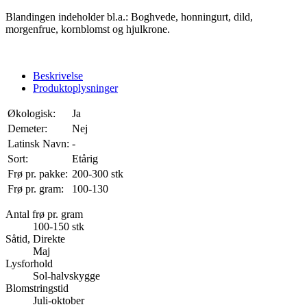
Blandingen indeholder bl.a.: Boghvede, honningurt, dild,
morgenfrue, kornblomst og hjulkrone.
Beskrivelse
Produktoplysninger
Økologisk:
Ja
Demeter:
Nej
Latinsk Navn:
-
Sort:
Etårig
Frø pr. pakke:
200-300 stk
Frø pr. gram:
100-130
Antal frø pr. gram
100-150 stk
Såtid, Direkte
Maj
Lysforhold
Sol-halvskygge
Blomstringstid
Juli-oktober