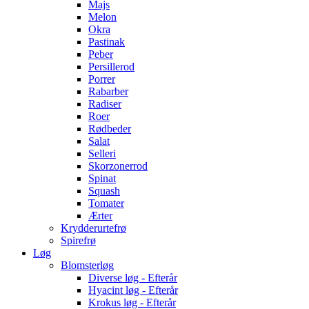
Majs
Melon
Okra
Pastinak
Peber
Persillerod
Porrer
Rabarber
Radiser
Roer
Rødbeder
Salat
Selleri
Skorzonerrod
Spinat
Squash
Tomater
Ærter
Krydderurtefrø
Spirefrø
Løg
Blomsterløg
Diverse løg - Efterår
Hyacint løg - Efterår
Krokus løg - Efterår