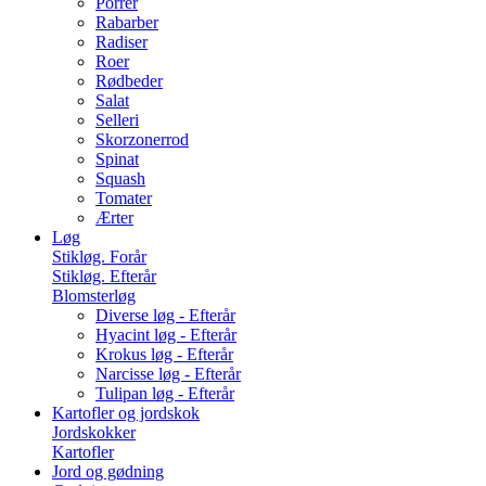
Porrer
Rabarber
Radiser
Roer
Rødbeder
Salat
Selleri
Skorzonerrod
Spinat
Squash
Tomater
Ærter
Løg
Stikløg. Forår
Stikløg. Efterår
Blomsterløg
Diverse løg - Efterår
Hyacint løg - Efterår
Krokus løg - Efterår
Narcisse løg - Efterår
Tulipan løg - Efterår
Kartofler og jordskok
Jordskokker
Kartofler
Jord og gødning