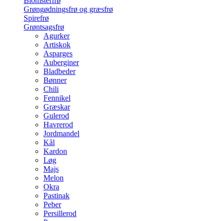
Blomsterfrø
Grøngødningsfrø og græsfrø
Spirefrø
Grøntsagsfrø
Agurker
Artiskok
Asparges
Auberginer
Bladbeder
Bønner
Chili
Fennikel
Græskar
Gulerod
Havrerod
Jordmandel
Kål
Kardon
Løg
Majs
Melon
Okra
Pastinak
Peber
Persillerod