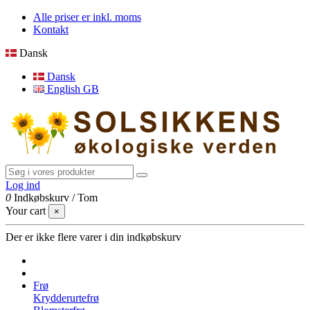
Alle priser er inkl. moms
Kontakt
Dansk
Dansk
English GB
Log ind
0
Indkøbskurv
/
Tom
Your cart
×
Der er ikke flere varer i din indkøbskurv
Frø
Krydderurtefrø