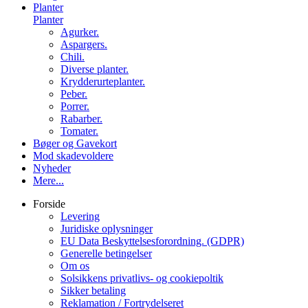
Planter
Planter
Agurker.
Aspargers.
Chili.
Diverse planter.
Krydderurteplanter.
Peber.
Porrer.
Rabarber.
Tomater.
Bøger og Gavekort
Mod skadevoldere
Nyheder
Mere...
Forside
Levering
Juridiske oplysninger
EU Data Beskyttelsesforordning. (GDPR)
Generelle betingelser
Om os
Solsikkens privatlivs- og cookiepoltik
Sikker betaling
Reklamation / Fortrydelseret