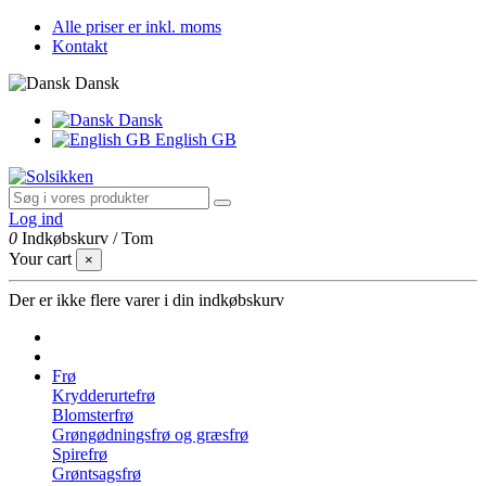
Alle priser er inkl. moms
Kontakt
Dansk
Dansk
English GB
Log ind
0
Indkøbskurv
/
Tom
Your cart
×
Der er ikke flere varer i din indkøbskurv
Frø
Krydderurtefrø
Blomsterfrø
Grøngødningsfrø og græsfrø
Spirefrø
Grøntsagsfrø