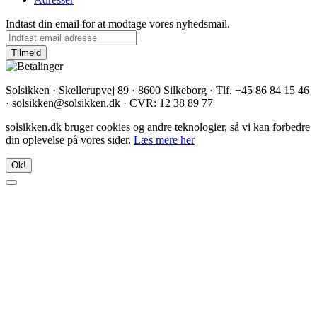
Indtast din email for at modtage vores nyhedsmail.
Solsikken · Skellerupvej 89 · 8600 Silkeborg · Tlf. +45 86 84 15 46
· solsikken@solsikken.dk · CVR: 12 38 89 77
solsikken.dk bruger cookies og andre teknologier, så vi kan forbedre
din oplevelse på vores sider.
Læs mere her
Ok!