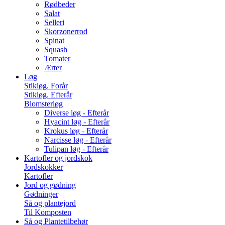
Rødbeder
Salat
Selleri
Skorzonerrod
Spinat
Squash
Tomater
Ærter
Løg
Stikløg. Forår
Stikløg. Efterår
Blomsterløg
Diverse løg - Efterår
Hyacint løg - Efterår
Krokus løg - Efterår
Narcisse løg - Efterår
Tulipan løg - Efterår
Kartofler og jordskok
Jordskokker
Kartofler
Jord og gødning
Gødninger
Så og plantejord
Til Komposten
Så og Plantetilbehør