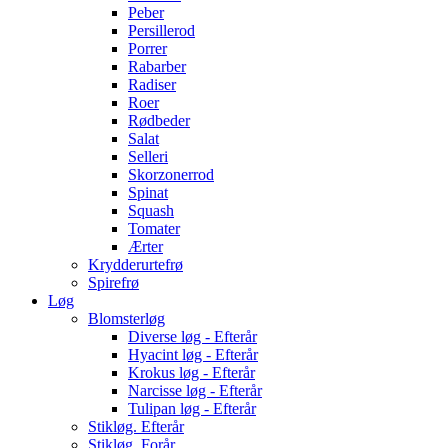
Peber
Persillerod
Porrer
Rabarber
Radiser
Roer
Rødbeder
Salat
Selleri
Skorzonerrod
Spinat
Squash
Tomater
Ærter
Krydderurtefrø
Spirefrø
Løg
Blomsterløg
Diverse løg - Efterår
Hyacint løg - Efterår
Krokus løg - Efterår
Narcisse løg - Efterår
Tulipan løg - Efterår
Stikløg. Efterår
Stikløg. Forår