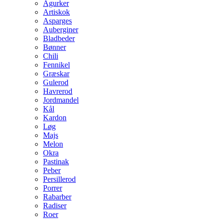
Agurker
Artiskok
Asparges
Auberginer
Bladbeder
Bønner
Chili
Fennikel
Græskar
Gulerod
Havrerod
Jordmandel
Kål
Kardon
Løg
Majs
Melon
Okra
Pastinak
Peber
Persillerod
Porrer
Rabarber
Radiser
Roer