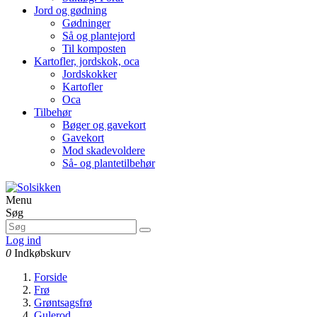
Jord og gødning
Gødninger
Så og plantejord
Til komposten
Kartofler, jordskok, oca
Jordskokker
Kartofler
Oca
Tilbehør
Bøger og gavekort
Gavekort
Mod skadevoldere
Så- og plantetilbehør
Menu
Søg
Log ind
0
Indkøbskurv
Forside
Frø
Grøntsagsfrø
Gulerod