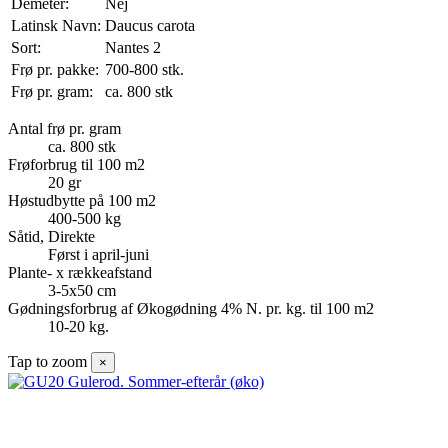
Demeter:
Nej
Latinsk Navn:
Daucus carota
Sort:
Nantes 2
Frø pr. pakke:
700-800 stk.
Frø pr. gram:
ca. 800 stk
Antal frø pr. gram
ca. 800 stk
Frøforbrug til 100 m2
20 gr
Høstudbytte på 100 m2
400-500 kg
Såtid, Direkte
Først i april-juni
Plante- x rækkeafstand
3-5x50 cm
Gødningsforbrug af Økogødning 4% N. pr. kg. til 100 m2
10-20 kg.
Tap to zoom
×