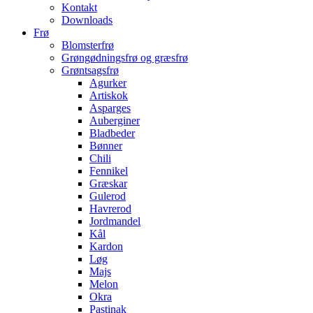
Kontakt
Downloads
Frø
Blomsterfrø
Grøngødningsfrø og græsfrø
Grøntsagsfrø
Agurker
Artiskok
Asparges
Auberginer
Bladbeder
Bønner
Chili
Fennikel
Græskar
Gulerod
Havrerod
Jordmandel
Kål
Kardon
Løg
Majs
Melon
Okra
Pastinak