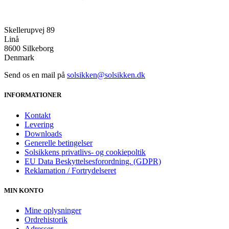
Skellerupvej 89
Linå
8600 Silkeborg
Denmark
Send os en mail på
solsikken@solsikken.dk
INFORMATIONER
Kontakt
Levering
Downloads
Generelle betingelser
Solsikkens privatlivs- og cookiepoltik
EU Data Beskyttelsesforordning. (GDPR)
Reklamation / Fortrydelseret
MIN KONTO
Mine oplysninger
Ordrehistorik
Adresser