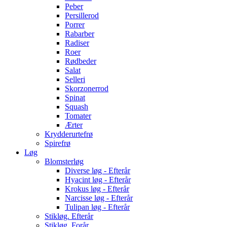
Peber
Persillerod
Porrer
Rabarber
Radiser
Roer
Rødbeder
Salat
Selleri
Skorzonerrod
Spinat
Squash
Tomater
Ærter
Krydderurtefrø
Spirefrø
Løg
Blomsterløg
Diverse løg - Efterår
Hyacint løg - Efterår
Krokus løg - Efterår
Narcisse løg - Efterår
Tulipan løg - Efterår
Stikløg. Efterår
Stikløg. Forår