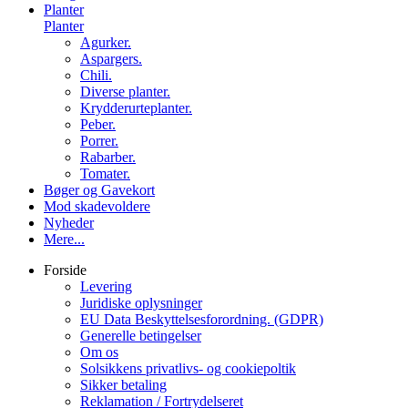
Planter
Planter
Agurker.
Aspargers.
Chili.
Diverse planter.
Krydderurteplanter.
Peber.
Porrer.
Rabarber.
Tomater.
Bøger og Gavekort
Mod skadevoldere
Nyheder
Mere...
Forside
Levering
Juridiske oplysninger
EU Data Beskyttelsesforordning. (GDPR)
Generelle betingelser
Om os
Solsikkens privatlivs- og cookiepoltik
Sikker betaling
Reklamation / Fortrydelseret