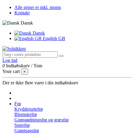
Alle priser er inkl. moms
Kontakt
Dansk
Dansk
English GB
Log ind
0
Indkøbskurv
/
Tom
Your cart
×
Der er ikke flere varer i din indkøbskurv
Frø
Krydderurtefrø
Blomsterfrø
Grøngødningsfrø og græsfrø
Spirefrø
Grøntsagsfrø