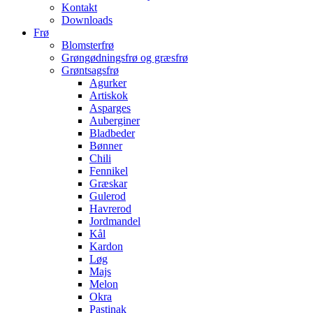
Kontakt
Downloads
Frø
Blomsterfrø
Grøngødningsfrø og græsfrø
Grøntsagsfrø
Agurker
Artiskok
Asparges
Auberginer
Bladbeder
Bønner
Chili
Fennikel
Græskar
Gulerod
Havrerod
Jordmandel
Kål
Kardon
Løg
Majs
Melon
Okra
Pastinak