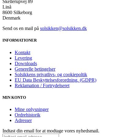
Skellerupvej 89
Linå
8600 Silkeborg
Denmark
Send os en mail på
solsikken@solsikken.dk
INFORMATIONER
Kontakt
Levering
Downloads
Generelle betingelser
Solsikkens privatlivs- og cookiepoltik
EU Data Beskyttelsesforordning. (GDPR)
Reklamation / Fortrydelseret
MIN KONTO
Mine oplysninger
Ordrehistorik
Adresser
Indtast din email for at modtage vores nyhedsmail.