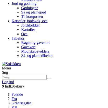
Jord og gødning
Gødninger
Så og plantejord
Til komposten
Kartofler, jordskok, oca
Jordskokker
Kartofler
Oca
Tilbehør
Bøger og gavekort
Gavekort
Mod skadevoldere
Så- og plantetilbehør
Menu
Søg
Log ind
0
Indkøbskurv
Forside
Frø
Grøntsagsfrø
Kål