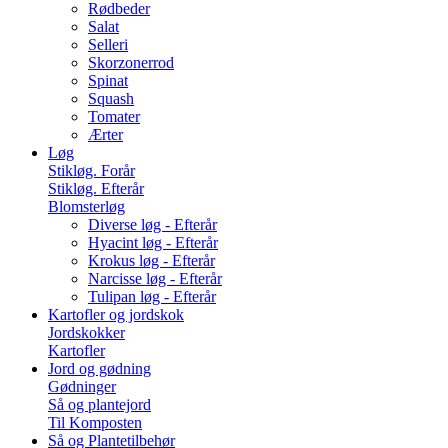
Rødbeder
Salat
Selleri
Skorzonerrod
Spinat
Squash
Tomater
Ærter
Løg
Stikløg. Forår
Stikløg. Efterår
Blomsterløg
Diverse løg - Efterår
Hyacint løg - Efterår
Krokus løg - Efterår
Narcisse løg - Efterår
Tulipan løg - Efterår
Kartofler og jordskok
Jordskokker
Kartofler
Jord og gødning
Gødninger
Så og plantejord
Til Komposten
Så og Plantetilbehør