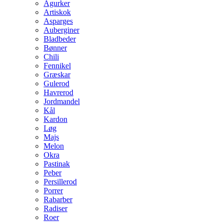
Agurker
Artiskok
Asparges
Auberginer
Bladbeder
Bønner
Chili
Fennikel
Græskar
Gulerod
Havrerod
Jordmandel
Kål
Kardon
Løg
Majs
Melon
Okra
Pastinak
Peber
Persillerod
Porrer
Rabarber
Radiser
Roer