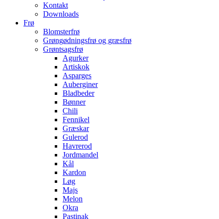
Kontakt
Downloads
Frø
Blomsterfrø
Grøngødningsfrø og græsfrø
Grøntsagsfrø
Agurker
Artiskok
Asparges
Auberginer
Bladbeder
Bønner
Chili
Fennikel
Græskar
Gulerod
Havrerod
Jordmandel
Kål
Kardon
Løg
Majs
Melon
Okra
Pastinak