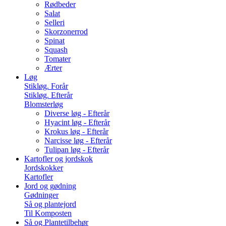
Rødbeder
Salat
Selleri
Skorzonerrod
Spinat
Squash
Tomater
Ærter
Løg
Stikløg. Forår
Stikløg. Efterår
Blomsterløg
Diverse løg - Efterår
Hyacint løg - Efterår
Krokus løg - Efterår
Narcisse løg - Efterår
Tulipan løg - Efterår
Kartofler og jordskok
Jordskokker
Kartofler
Jord og gødning
Gødninger
Så og plantejord
Til Komposten
Så og Plantetilbehør