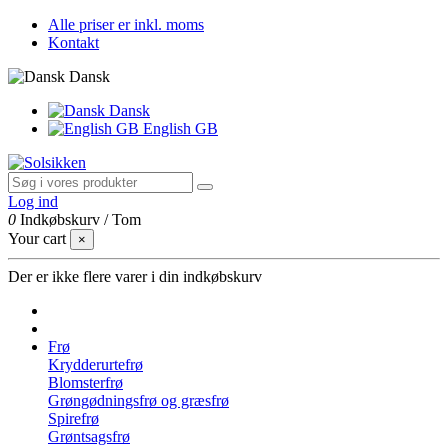
Alle priser er inkl. moms
Kontakt
Dansk
Dansk
English GB
Log ind
0
Indkøbskurv
/
Tom
Your cart
×
Der er ikke flere varer i din indkøbskurv
Frø
Krydderurtefrø
Blomsterfrø
Grøngødningsfrø og græsfrø
Spirefrø
Grøntsagsfrø