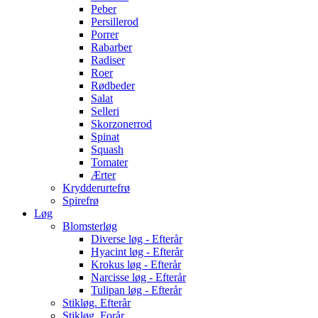
Peber
Persillerod
Porrer
Rabarber
Radiser
Roer
Rødbeder
Salat
Selleri
Skorzonerrod
Spinat
Squash
Tomater
Ærter
Krydderurtefrø
Spirefrø
Løg
Blomsterløg
Diverse løg - Efterår
Hyacint løg - Efterår
Krokus løg - Efterår
Narcisse løg - Efterår
Tulipan løg - Efterår
Stikløg. Efterår
Stikløg. Forår