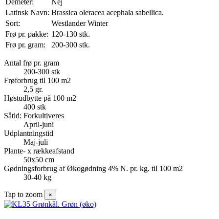
Demeter:
Nej
Latinsk Navn:
Brassica oleracea acephala sabellica.
Sort:
Westlander Winter
Frø pr. pakke:
120-130 stk.
Frø pr. gram:
200-300 stk.
Antal frø pr. gram
200-300 stk
Frøforbrug til 100 m2
2,5 gr.
Høstudbytte på 100 m2
400 stk
Såtid: Forkultiveres
April-juni
Udplantningstid
Maj-juli
Plante- x rækkeafstand
50x50 cm
Gødningsforbrug af Økogødning 4% N. pr. kg. til 100 m2
30-40 kg
Tap to zoom
×