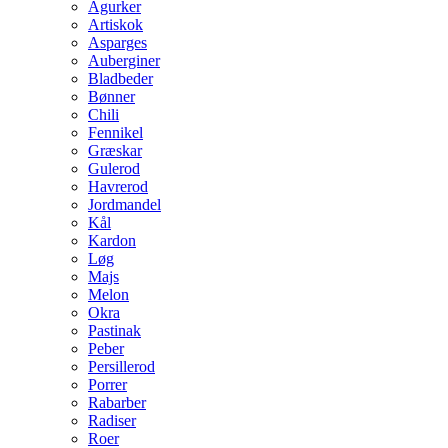
Agurker
Artiskok
Asparges
Auberginer
Bladbeder
Bønner
Chili
Fennikel
Græskar
Gulerod
Havrerod
Jordmandel
Kål
Kardon
Løg
Majs
Melon
Okra
Pastinak
Peber
Persillerod
Porrer
Rabarber
Radiser
Roer