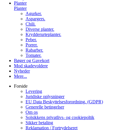
Planter
Planter
Agurker.
Aspargers.
Chili.
Diverse planter.
Krydderurteplanter.
Peber.
Porrer.
Rabarber.
Tomater.
Bøger og Gavekort
Mod skadevoldere
Nyheder
Mere...
Forside
Levering
Juridiske oplysninger
EU Data Beskyttelsesforordning. (GDPR)
Generelle betingelser
Om os
Solsikkens privatlivs- og cookiepoltik
Sikker betaling
Reklamation / Fortrydelseret