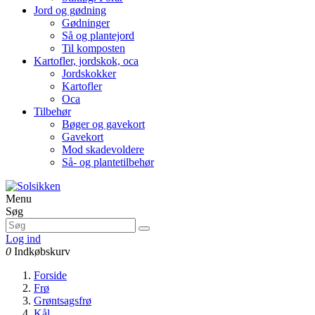
Jord og gødning
Gødninger
Så og plantejord
Til komposten
Kartofler, jordskok, oca
Jordskokker
Kartofler
Oca
Tilbehør
Bøger og gavekort
Gavekort
Mod skadevoldere
Så- og plantetilbehør
Menu
Søg
Log ind
0
Indkøbskurv
Forside
Frø
Grøntsagsfrø
Kål