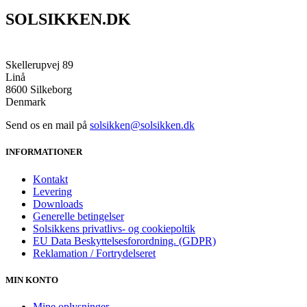
SOLSIKKEN.DK
Skellerupvej 89
Linå
8600 Silkeborg
Denmark
Send os en mail på
solsikken@solsikken.dk
INFORMATIONER
Kontakt
Levering
Downloads
Generelle betingelser
Solsikkens privatlivs- og cookiepoltik
EU Data Beskyttelsesforordning. (GDPR)
Reklamation / Fortrydelseret
MIN KONTO
Mine oplysninger