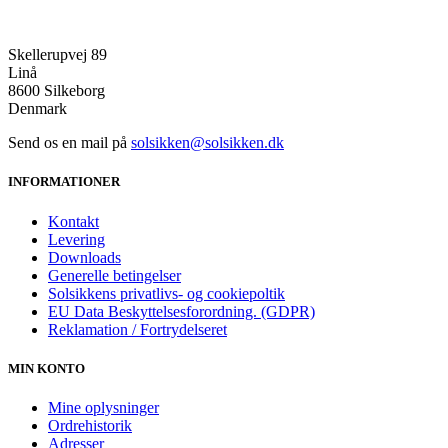
Skellerupvej 89
Linå
8600 Silkeborg
Denmark
Send os en mail på
solsikken@solsikken.dk
INFORMATIONER
Kontakt
Levering
Downloads
Generelle betingelser
Solsikkens privatlivs- og cookiepoltik
EU Data Beskyttelsesforordning. (GDPR)
Reklamation / Fortrydelseret
MIN KONTO
Mine oplysninger
Ordrehistorik
Adresser