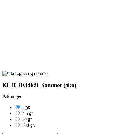
KL40 Hvidkål. Sommer (øko)
Pakninger
1 pk.
2.5 gr.
10 gr.
100 gr.