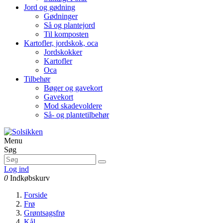
Jord og gødning
Gødninger
Så og plantejord
Til komposten
Kartofler, jordskok, oca
Jordskokker
Kartofler
Oca
Tilbehør
Bøger og gavekort
Gavekort
Mod skadevoldere
Så- og plantetilbehør
Menu
Søg
Log ind
0
Indkøbskurv
Forside
Frø
Grøntsagsfrø
Kål