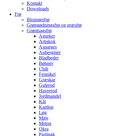
Kontakt
Downloads
Frø
Blomsterfrø
Grøngødningsfrø og græsfrø
Grøntsagsfrø
Agurker
Artiskok
Asparges
Auberginer
Bladbeder
Bønner
Chili
Fennikel
Græskar
Gulerod
Havrerod
Jordmandel
Kål
Kardon
Løg
Majs
Melon
Okra
Pastinak