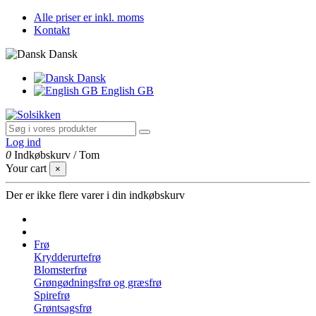
Alle priser er inkl. moms
Kontakt
Dansk
Dansk
English GB
Log ind
0
Indkøbskurv
/
Tom
Your cart
×
Der er ikke flere varer i din indkøbskurv
Frø
Krydderurtefrø
Blomsterfrø
Grøngødningsfrø og græsfrø
Spirefrø
Grøntsagsfrø