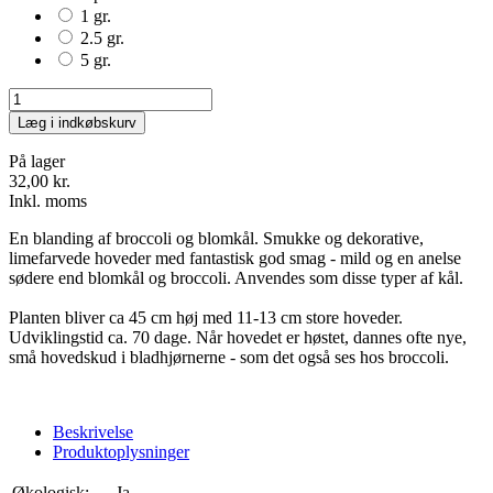
1 gr.
2.5 gr.
5 gr.
Læg i indkøbskurv
På lager
32,00 kr.
Inkl. moms
En blanding af broccoli og blomkål. Smukke og dekorative,
limefarvede hoveder med fantastisk god smag - mild og en anelse
sødere end blomkål og broccoli. Anvendes som disse typer af kål.
Planten bliver ca 45 cm høj med 11-13 cm store hoveder.
Udviklingstid ca. 70 dage. Når hovedet er høstet, dannes ofte nye,
små hovedskud i bladhjørnerne - som det også ses hos broccoli.
Beskrivelse
Produktoplysninger
Økologisk:
Ja