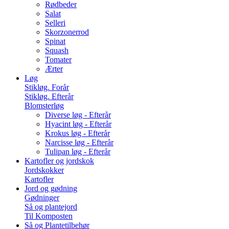
Rødbeder
Salat
Selleri
Skorzonerrod
Spinat
Squash
Tomater
Ærter
Løg
Stikløg. Forår
Stikløg. Efterår
Blomsterløg
Diverse løg - Efterår
Hyacint løg - Efterår
Krokus løg - Efterår
Narcisse løg - Efterår
Tulipan løg - Efterår
Kartofler og jordskok
Jordskokker
Kartofler
Jord og gødning
Gødninger
Så og plantejord
Til Komposten
Så og Plantetilbehør