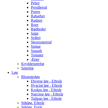
Peber
Persillerod
Porrer
Rabarber
Radiser
Roer
Rødbeder
Salat
Selleri
Skorzonerrod
Spinat
Squash
Tomater
Ærter
Krydderurtefrø
Spirefrø
Løg
Blomsterløg
Diverse løg - Efterår
Hyacint løg - Efterår
Krokus løg - Efterår
Narcisse løg - Efterår
Tulipan løg - Efterår
Stikløg. Efterår
Stikløg. Forår