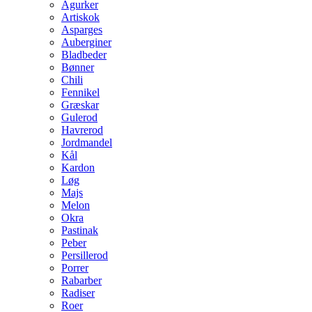
Agurker
Artiskok
Asparges
Auberginer
Bladbeder
Bønner
Chili
Fennikel
Græskar
Gulerod
Havrerod
Jordmandel
Kål
Kardon
Løg
Majs
Melon
Okra
Pastinak
Peber
Persillerod
Porrer
Rabarber
Radiser
Roer