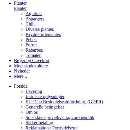
Planter
Planter
Agurker.
Aspargers.
Chili.
Diverse planter.
Krydderurteplanter.
Peber.
Porrer.
Rabarber.
Tomater.
Bøger og Gavekort
Mod skadevoldere
Nyheder
Mere...
Forside
Levering
Juridiske oplysninger
EU Data Beskyttelsesforordning. (GDPR)
Generelle betingelser
Om os
Solsikkens privatlivs- og cookiepoltik
Sikker betaling
Reklamation / Fortrydelseret