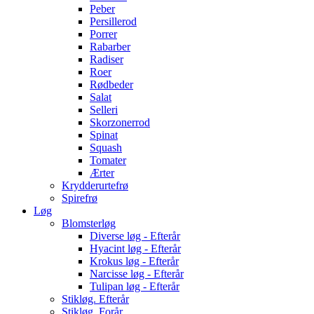
Peber
Persillerod
Porrer
Rabarber
Radiser
Roer
Rødbeder
Salat
Selleri
Skorzonerrod
Spinat
Squash
Tomater
Ærter
Krydderurtefrø
Spirefrø
Løg
Blomsterløg
Diverse løg - Efterår
Hyacint løg - Efterår
Krokus løg - Efterår
Narcisse løg - Efterår
Tulipan løg - Efterår
Stikløg. Efterår
Stikløg. Forår