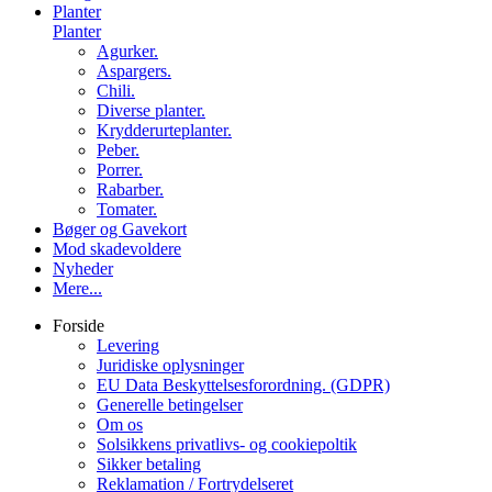
Planter
Planter
Agurker.
Aspargers.
Chili.
Diverse planter.
Krydderurteplanter.
Peber.
Porrer.
Rabarber.
Tomater.
Bøger og Gavekort
Mod skadevoldere
Nyheder
Mere...
Forside
Levering
Juridiske oplysninger
EU Data Beskyttelsesforordning. (GDPR)
Generelle betingelser
Om os
Solsikkens privatlivs- og cookiepoltik
Sikker betaling
Reklamation / Fortrydelseret