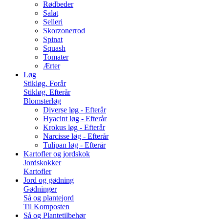
Rødbeder
Salat
Selleri
Skorzonerrod
Spinat
Squash
Tomater
Ærter
Løg
Stikløg. Forår
Stikløg. Efterår
Blomsterløg
Diverse løg - Efterår
Hyacint løg - Efterår
Krokus løg - Efterår
Narcisse løg - Efterår
Tulipan løg - Efterår
Kartofler og jordskok
Jordskokker
Kartofler
Jord og gødning
Gødninger
Så og plantejord
Til Komposten
Så og Plantetilbehør