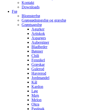
Kontakt
Downloads
Frø
Blomsterfrø
Grøngødningsfrø og græsfrø
Grøntsagsfrø
Agurker
Artiskok
Asparges
Auberginer
Bladbeder
Bønner
Chili
Fennikel
Græskar
Gulerod
Havrerod
Jordmandel
Kål
Kardon
Løg
Majs
Melon
Okra
Pastinak