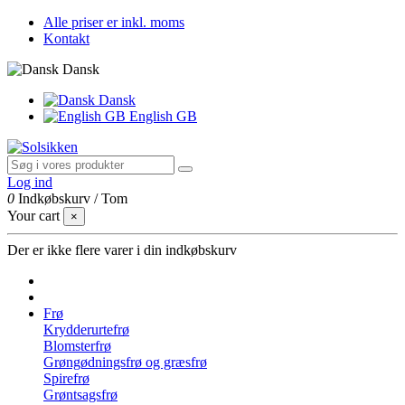
Alle priser er inkl. moms
Kontakt
Dansk
Dansk
English GB
Log ind
0
Indkøbskurv
/
Tom
Your cart
×
Der er ikke flere varer i din indkøbskurv
Frø
Krydderurtefrø
Blomsterfrø
Grøngødningsfrø og græsfrø
Spirefrø
Grøntsagsfrø