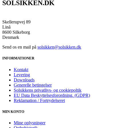
SOLSIKKEN.DK
Skellerupvej 89
Linå
8600 Silkeborg
Denmark
Send os en mail på
solsikken@solsikken.dk
INFORMATIONER
Kontakt
Levering
Downloads
Generelle betingelser
Solsikkens privatlivs- og cookiepoltik
EU Data Beskyttelsesforordning. (GDPR)
Reklamation / Fortrydelseret
MIN KONTO
Mine oplysninger
Ordrehistorik