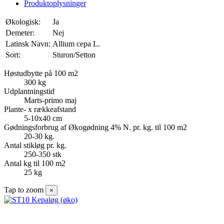
Produktoplysninger
Økologisk:
Ja
Demeter:
Nej
Latinsk Navn:
Allium cepa L.
Sort:
Sturon/Setton
Høstudbytte på 100 m2
300 kg
Udplantningstid
Marts-primo maj
Plante- x rækkeafstand
5-10x40 cm
Gødningsforbrug af Økogødning 4% N. pr. kg. til 100 m2
20-30 kg.
Antal stikløg pr. kg.
250-350 stk
Antal kg til 100 m2
25 kg
Tap to zoom
×