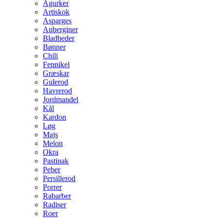
Agurker
Artiskok
Asparges
Auberginer
Bladbeder
Bønner
Chili
Fennikel
Græskar
Gulerod
Havrerod
Jordmandel
Kål
Kardon
Løg
Majs
Melon
Okra
Pastinak
Peber
Persillerod
Porrer
Rabarber
Radiser
Roer