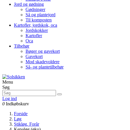
Jord og gødning
Gødninger
Så og plantejord
Til komposten
Kartofler, jordskok, oca
Jordskokker
Kartofler
Oca
Tilbehør
Bøger og gavekort
Gavekort
Mod skadevoldere
Så- og plantetilbehør
Menu
Søg
Log ind
0
Indkøbskurv
Forside
Løg
Stikløg. Forår
Kepaløg (øko)