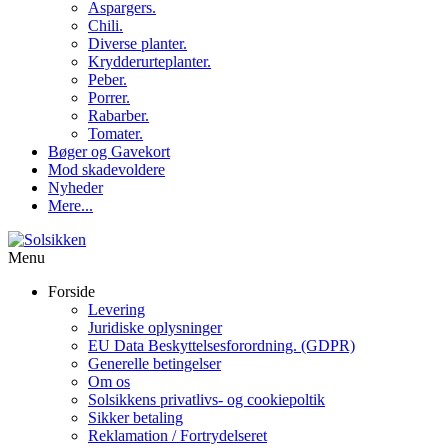
Aspargers.
Chili.
Diverse planter.
Krydderurteplanter.
Peber.
Porrer.
Rabarber.
Tomater.
Bøger og Gavekort
Mod skadevoldere
Nyheder
Mere...
Menu
Forside
Levering
Juridiske oplysninger
EU Data Beskyttelsesforordning. (GDPR)
Generelle betingelser
Om os
Solsikkens privatlivs- og cookiepoltik
Sikker betaling
Reklamation / Fortrydelseret