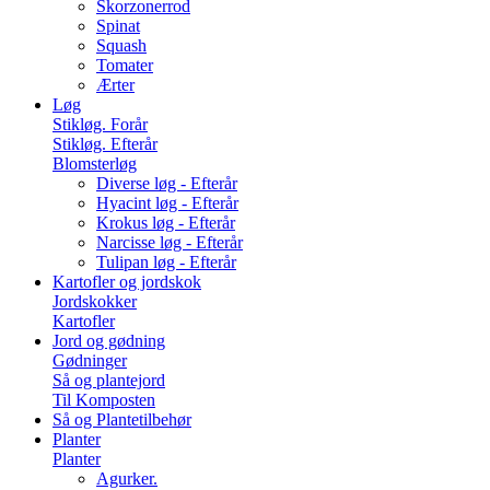
Skorzonerrod
Spinat
Squash
Tomater
Ærter
Løg
Stikløg. Forår
Stikløg. Efterår
Blomsterløg
Diverse løg - Efterår
Hyacint løg - Efterår
Krokus løg - Efterår
Narcisse løg - Efterår
Tulipan løg - Efterår
Kartofler og jordskok
Jordskokker
Kartofler
Jord og gødning
Gødninger
Så og plantejord
Til Komposten
Så og Plantetilbehør
Planter
Planter
Agurker.