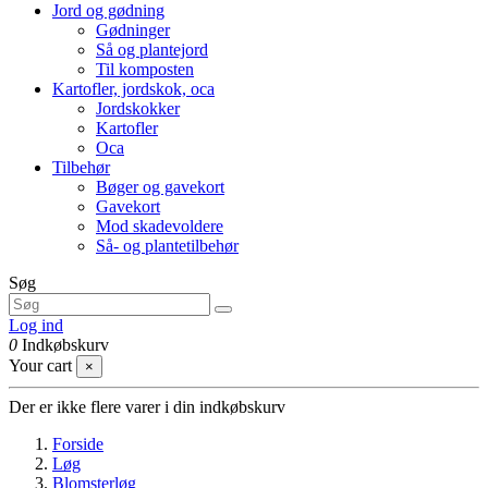
Jord og gødning
Gødninger
Så og plantejord
Til komposten
Kartofler, jordskok, oca
Jordskokker
Kartofler
Oca
Tilbehør
Bøger og gavekort
Gavekort
Mod skadevoldere
Så- og plantetilbehør
Søg
Log ind
0
Indkøbskurv
Your cart
×
Der er ikke flere varer i din indkøbskurv
Forside
Løg
Blomsterløg