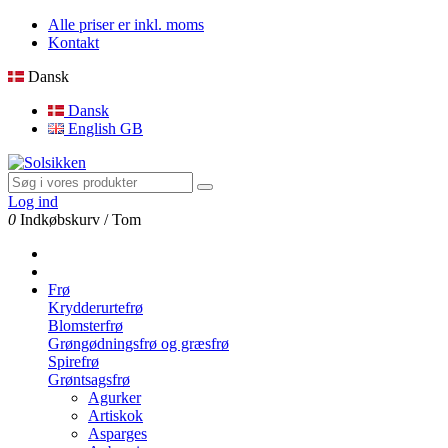
Alle priser er inkl. moms
Kontakt
Dansk
Dansk
English GB
Log ind
0
Indkøbskurv
/
Tom
Frø
Krydderurtefrø
Blomsterfrø
Grøngødningsfrø og græsfrø
Spirefrø
Grøntsagsfrø
Agurker
Artiskok
Asparges