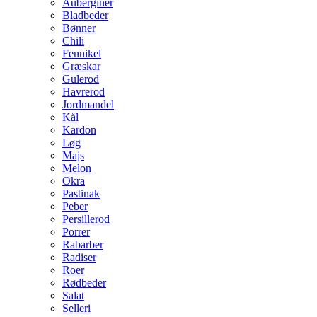
Auberginer
Bladbeder
Bønner
Chili
Fennikel
Græskar
Gulerod
Havrerod
Jordmandel
Kål
Kardon
Løg
Majs
Melon
Okra
Pastinak
Peber
Persillerod
Porrer
Rabarber
Radiser
Roer
Rødbeder
Salat
Selleri