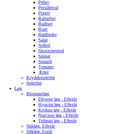
Peber
Persillerod
Porrer
Rabarber
Radiser
Roer
Rødbeder
Salat
Selleri
Skorzonerrod
Spinat
Squash
Tomater
Ærter
Krydderurtefrø
Spirefrø
Løg
Blomsterløg
Diverse løg - Efterår
Hyacint løg - Efterår
Krokus løg - Efterår
Narcisse løg - Efterår
Tulipan løg - Efterår
Stikløg. Efterår
Stikløg. Forår