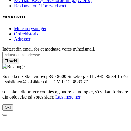
EU Data Beskyttelsesforordning. (GDPR)
Reklamation / Fortrydelseret
MIN KONTO
Mine oplysninger
Ordrehistorik
Adresser
Indtast din email for at modtage vores nyhedsmail.
Solsikken · Skellerupvej 89 · 8600 Silkeborg · Tlf. +45 86 84 15 46
· solsikken@solsikken.dk · CVR: 12 38 89 77
solsikken.dk bruger cookies og andre teknologier, så vi kan forbedre
din oplevelse på vores sider.
Læs mere her
Ok!