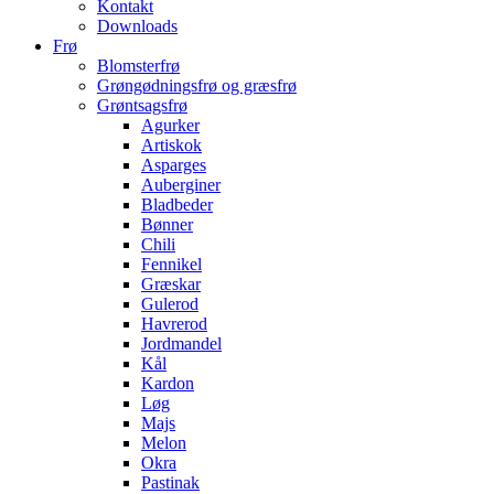
Kontakt
Downloads
Frø
Blomsterfrø
Grøngødningsfrø og græsfrø
Grøntsagsfrø
Agurker
Artiskok
Asparges
Auberginer
Bladbeder
Bønner
Chili
Fennikel
Græskar
Gulerod
Havrerod
Jordmandel
Kål
Kardon
Løg
Majs
Melon
Okra
Pastinak