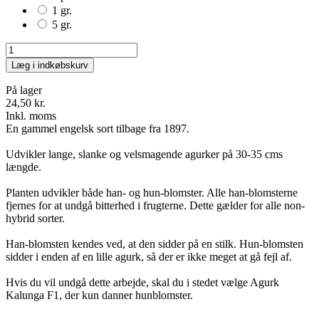
1 gr.
5 gr.
Læg i indkøbskurv
På lager
24,50 kr.
Inkl. moms
En gammel engelsk sort tilbage fra 1897.
Udvikler lange, slanke og velsmagende agurker på 30-35 cms
længde.
Planten udvikler både han- og hun-blomster. Alle han-blomsterne
fjernes for at undgå bitterhed i frugterne. Dette gælder for alle non-
hybrid sorter.
Han-blomsten kendes ved, at den sidder på en stilk. Hun-blomsten
sidder i enden af en lille agurk, så der er ikke meget at gå fejl af.
Hvis du vil undgå dette arbejde, skal du i stedet vælge Agurk
Kalunga F1, der kun danner hunblomster.