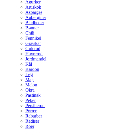
Agurker
Artiskok
Asparges
Auberginer
Bladbeder
Bønner
Chili
Fennikel
Græskar
Gulerod
Havrerod
Jordmandel
Kål
Kardon
Løg
Majs
Melon
Okra
Pastinak
Peber
Persillerod
Porrer
Rabarber
Radiser
Roer