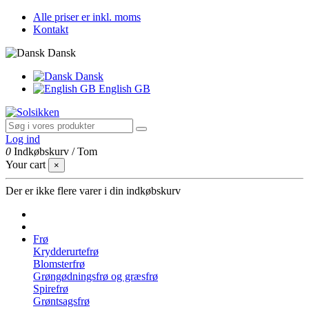
Alle priser er inkl. moms
Kontakt
Dansk
Dansk
English GB
Log ind
0
Indkøbskurv
/
Tom
Your cart
×
Der er ikke flere varer i din indkøbskurv
Frø
Krydderurtefrø
Blomsterfrø
Grøngødningsfrø og græsfrø
Spirefrø
Grøntsagsfrø