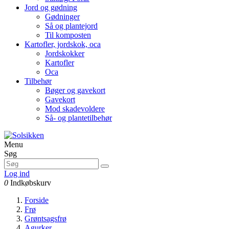
Jord og gødning
Gødninger
Så og plantejord
Til komposten
Kartofler, jordskok, oca
Jordskokker
Kartofler
Oca
Tilbehør
Bøger og gavekort
Gavekort
Mod skadevoldere
Så- og plantetilbehør
Menu
Søg
Log ind
0
Indkøbskurv
Forside
Frø
Grøntsagsfrø
Agurker