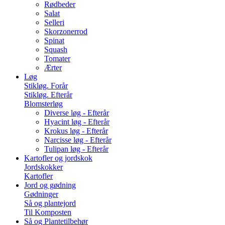
Rødbeder
Salat
Selleri
Skorzonerrod
Spinat
Squash
Tomater
Ærter
Løg
Stikløg. Forår
Stikløg. Efterår
Blomsterløg
Diverse løg - Efterår
Hyacint løg - Efterår
Krokus løg - Efterår
Narcisse løg - Efterår
Tulipan løg - Efterår
Kartofler og jordskok
Jordskokker
Kartofler
Jord og gødning
Gødninger
Så og plantejord
Til Komposten
Så og Plantetilbehør