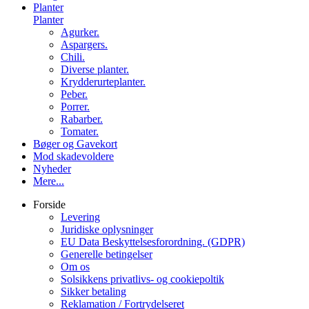
Planter
Planter
Agurker.
Aspargers.
Chili.
Diverse planter.
Krydderurteplanter.
Peber.
Porrer.
Rabarber.
Tomater.
Bøger og Gavekort
Mod skadevoldere
Nyheder
Mere...
Forside
Levering
Juridiske oplysninger
EU Data Beskyttelsesforordning. (GDPR)
Generelle betingelser
Om os
Solsikkens privatlivs- og cookiepoltik
Sikker betaling
Reklamation / Fortrydelseret