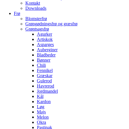
Kontakt
Downloads
Frø
Blomsterfrø
Grøngødningsfrø og græsfrø
Grøntsagsfrø
Agurker
Artiskok
Asparges
Auberginer
Bladbeder
Bønner
Chili
Fennikel
Græskar
Gulerod
Havrerod
Jordmandel
Kål
Kardon
Løg
Majs
Melon
Okra
Pastinak