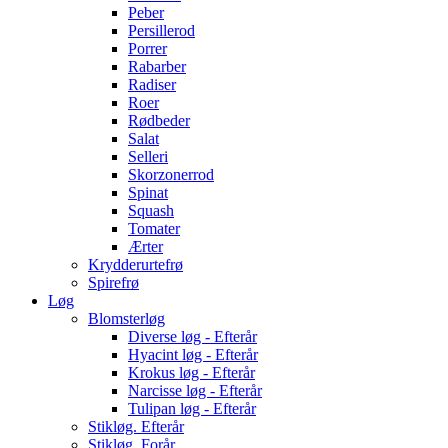
Peber
Persillerod
Porrer
Rabarber
Radiser
Roer
Rødbeder
Salat
Selleri
Skorzonerrod
Spinat
Squash
Tomater
Ærter
Krydderurtefrø
Spirefrø
Løg
Blomsterløg
Diverse løg - Efterår
Hyacint løg - Efterår
Krokus løg - Efterår
Narcisse løg - Efterår
Tulipan løg - Efterår
Stikløg. Efterår
Stikløg. Forår