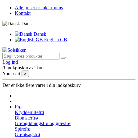
Alle priser er inkl. moms
Kontakt
Dansk
Dansk
English GB
Log ind
0
Indkøbskurv
/
Tom
Your cart
×
Der er ikke flere varer i din indkøbskurv
Frø
Krydderurtefrø
Blomsterfrø
Grøngødningsfrø og græsfrø
Spirefrø
Grøntsagsfrø