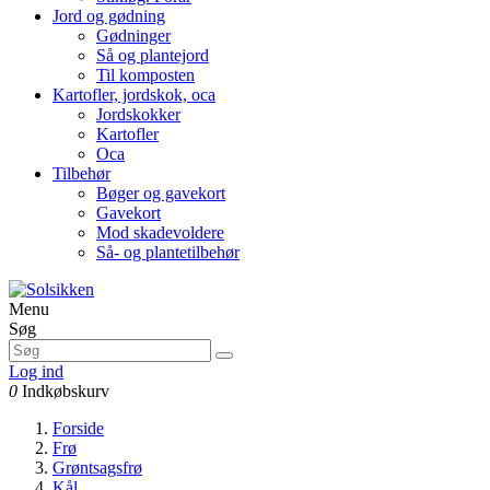
Jord og gødning
Gødninger
Så og plantejord
Til komposten
Kartofler, jordskok, oca
Jordskokker
Kartofler
Oca
Tilbehør
Bøger og gavekort
Gavekort
Mod skadevoldere
Så- og plantetilbehør
Menu
Søg
Log ind
0
Indkøbskurv
Forside
Frø
Grøntsagsfrø
Kål