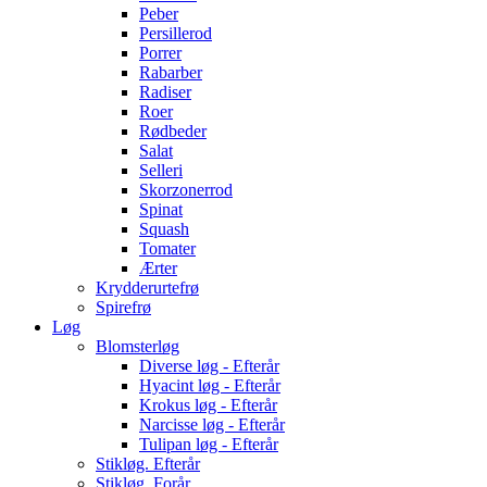
Peber
Persillerod
Porrer
Rabarber
Radiser
Roer
Rødbeder
Salat
Selleri
Skorzonerrod
Spinat
Squash
Tomater
Ærter
Krydderurtefrø
Spirefrø
Løg
Blomsterløg
Diverse løg - Efterår
Hyacint løg - Efterår
Krokus løg - Efterår
Narcisse løg - Efterår
Tulipan løg - Efterår
Stikløg. Efterår
Stikløg. Forår