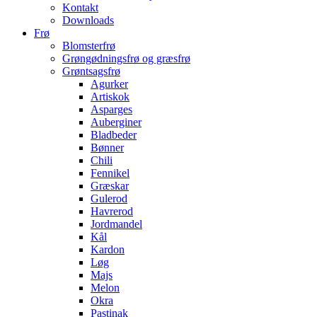
Kontakt
Downloads
Frø
Blomsterfrø
Grøngødningsfrø og græsfrø
Grøntsagsfrø
Agurker
Artiskok
Asparges
Auberginer
Bladbeder
Bønner
Chili
Fennikel
Græskar
Gulerod
Havrerod
Jordmandel
Kål
Kardon
Løg
Majs
Melon
Okra
Pastinak