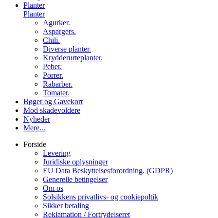
Planter
Planter
Agurker.
Aspargers.
Chili.
Diverse planter.
Krydderurteplanter.
Peber.
Porrer.
Rabarber.
Tomater.
Bøger og Gavekort
Mod skadevoldere
Nyheder
Mere...
Forside
Levering
Juridiske oplysninger
EU Data Beskyttelsesforordning. (GDPR)
Generelle betingelser
Om os
Solsikkens privatlivs- og cookiepoltik
Sikker betaling
Reklamation / Fortrydelseret