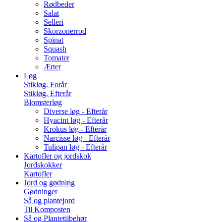
Rødbeder
Salat
Selleri
Skorzonerrod
Spinat
Squash
Tomater
Ærter
Løg
Stikløg. Forår
Stikløg. Efterår
Blomsterløg
Diverse løg - Efterår
Hyacint løg - Efterår
Krokus løg - Efterår
Narcisse løg - Efterår
Tulipan løg - Efterår
Kartofler og jordskok
Jordskokker
Kartofler
Jord og gødning
Gødninger
Så og plantejord
Til Komposten
Så og Plantetilbehør