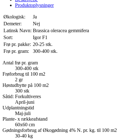
Produktoplysninger
Økologisk:
Ja
Demeter:
Nej
Latinsk Navn:
Brassica oleracea gemmifera
Sort:
Igor F1
Frø pr. pakke:
20-25 stk.
Frø pr. gram:
300-400 stk.
Antal frø pr. gram
300-400 stk
Frøforbrug til 100 m2
2 gr
Høstudbytte på 100 m2
300 stk
Såtid: Forkultiveres
April-juni
Udplantningstid
Maj-juli
Plante- x rækkeafstand
60x60 cm
Gødningsforbrug af Økogødning 4% N. pr. kg. til 100 m2
30-40 kg