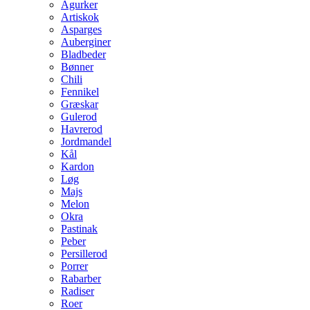
Agurker
Artiskok
Asparges
Auberginer
Bladbeder
Bønner
Chili
Fennikel
Græskar
Gulerod
Havrerod
Jordmandel
Kål
Kardon
Løg
Majs
Melon
Okra
Pastinak
Peber
Persillerod
Porrer
Rabarber
Radiser
Roer