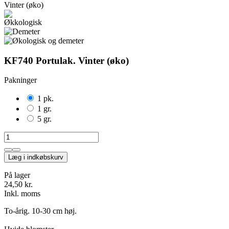
KF740 Portulak. Vinter (øko)
Pakninger
1 pk.
1 gr.
5 gr.
Læg i indkøbskurv
På lager
24,50 kr.
Inkl. moms
To-årig. 10-30 cm høj.