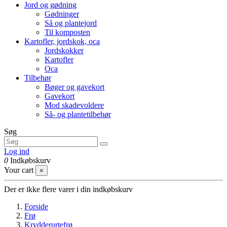
Jord og gødning
Gødninger
Så og plantejord
Til komposten
Kartofler, jordskok, oca
Jordskokker
Kartofler
Oca
Tilbehør
Bøger og gavekort
Gavekort
Mod skadevoldere
Så- og plantetilbehør
Søg
Log ind
0
Indkøbskurv
Your cart
×
Der er ikke flere varer i din indkøbskurv
Forside
Frø
Krydderurtefrø