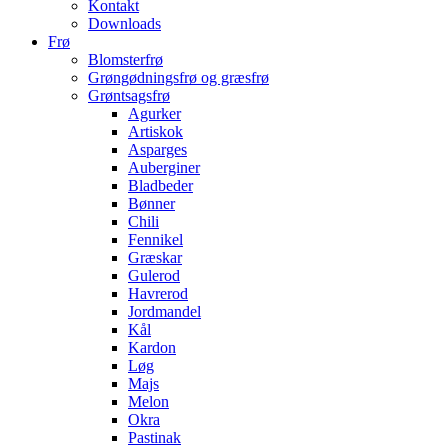
Kontakt
Downloads
Frø
Blomsterfrø
Grøngødningsfrø og græsfrø
Grøntsagsfrø
Agurker
Artiskok
Asparges
Auberginer
Bladbeder
Bønner
Chili
Fennikel
Græskar
Gulerod
Havrerod
Jordmandel
Kål
Kardon
Løg
Majs
Melon
Okra
Pastinak