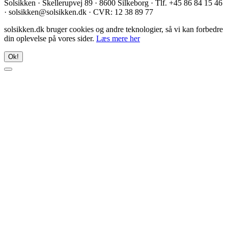
Solsikken · Skellerupvej 89 · 8600 Silkeborg · Tlf. +45 86 84 15 46
· solsikken@solsikken.dk · CVR: 12 38 89 77
solsikken.dk bruger cookies og andre teknologier, så vi kan forbedre
din oplevelse på vores sider.
Læs mere her
Ok!