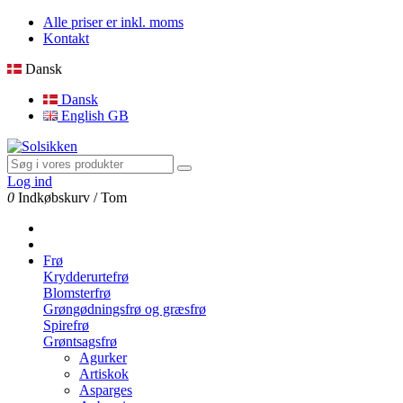
Alle priser er inkl. moms
Kontakt
Dansk
Dansk
English GB
Log ind
0
Indkøbskurv
/
Tom
Frø
Krydderurtefrø
Blomsterfrø
Grøngødningsfrø og græsfrø
Spirefrø
Grøntsagsfrø
Agurker
Artiskok
Asparges