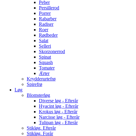
Peber
Persillerod
Porrer
Rabarber
Radiser
Roer
Rødbeder
Salat
Selleri
Skorzonerrod
Spinat
Squash
Tomater
Ærter
Krydderurtefrø
Spirefrø
Løg
Blomsterløg
Diverse løg - Efterår
Hyacint løg - Efterår
Krokus løg - Efterår
Narcisse løg - Efterår
Tulipan løg - Efterår
Stikløg. Efterår
Stikløg. Forår