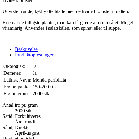
Hvide blomster.
Udvikler runde, kødfyldte blade med de hvide blomster i midten.
Er en af de tidligste planter, man kan få glæde af om foråret. Meget
vitaminrig. Anvendes i salatskålen, som spinat eller til suppe.
Beskrivelse
Produktoplysninger
Økologisk:
Ja
Demeter:
Ja
Latinsk Navn:
Montia perfoliata
Frø pr. pakke:
150-200 stk.
Frø pr. gram:
2000 stk
Antal frø pr. gram
2000 stk.
Såtid: Forkultiveres
Året rundt
Såtid, Direkte
April-august
Udplantningstid