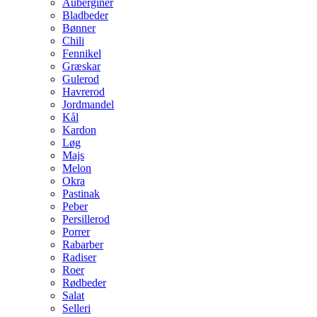
Auberginer
Bladbeder
Bønner
Chili
Fennikel
Græskar
Gulerod
Havrerod
Jordmandel
Kål
Kardon
Løg
Majs
Melon
Okra
Pastinak
Peber
Persillerod
Porrer
Rabarber
Radiser
Roer
Rødbeder
Salat
Selleri