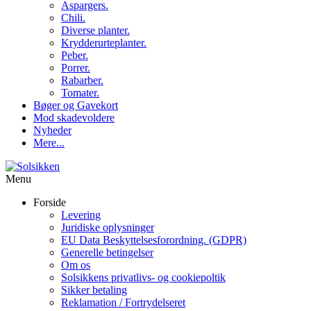
Aspargers.
Chili.
Diverse planter.
Krydderurteplanter.
Peber.
Porrer.
Rabarber.
Tomater.
Bøger og Gavekort
Mod skadevoldere
Nyheder
Mere...
Menu
Forside
Levering
Juridiske oplysninger
EU Data Beskyttelsesforordning. (GDPR)
Generelle betingelser
Om os
Solsikkens privatlivs- og cookiepoltik
Sikker betaling
Reklamation / Fortrydelseret