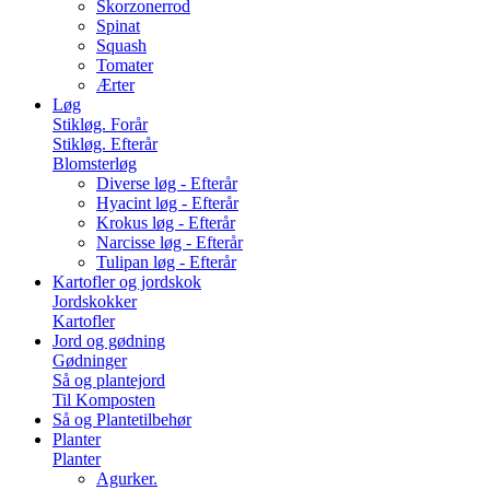
Skorzonerrod
Spinat
Squash
Tomater
Ærter
Løg
Stikløg. Forår
Stikløg. Efterår
Blomsterløg
Diverse løg - Efterår
Hyacint løg - Efterår
Krokus løg - Efterår
Narcisse løg - Efterår
Tulipan løg - Efterår
Kartofler og jordskok
Jordskokker
Kartofler
Jord og gødning
Gødninger
Så og plantejord
Til Komposten
Så og Plantetilbehør
Planter
Planter
Agurker.