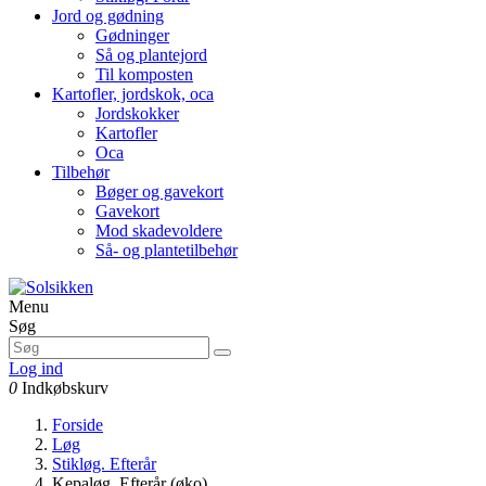
Jord og gødning
Gødninger
Så og plantejord
Til komposten
Kartofler, jordskok, oca
Jordskokker
Kartofler
Oca
Tilbehør
Bøger og gavekort
Gavekort
Mod skadevoldere
Så- og plantetilbehør
Menu
Søg
Log ind
0
Indkøbskurv
Forside
Løg
Stikløg. Efterår
Kepaløg. Efterår (øko)