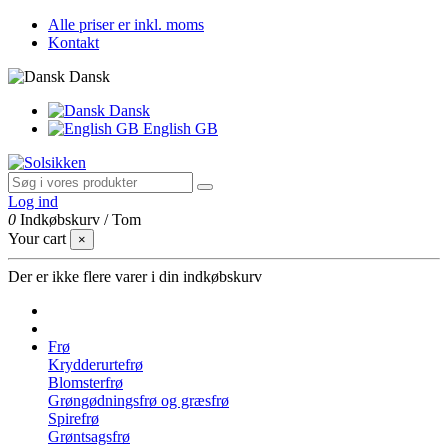
Alle priser er inkl. moms
Kontakt
Dansk
Dansk
English GB
Log ind
0
Indkøbskurv
/
Tom
Your cart
×
Der er ikke flere varer i din indkøbskurv
Frø
Krydderurtefrø
Blomsterfrø
Grøngødningsfrø og græsfrø
Spirefrø
Grøntsagsfrø