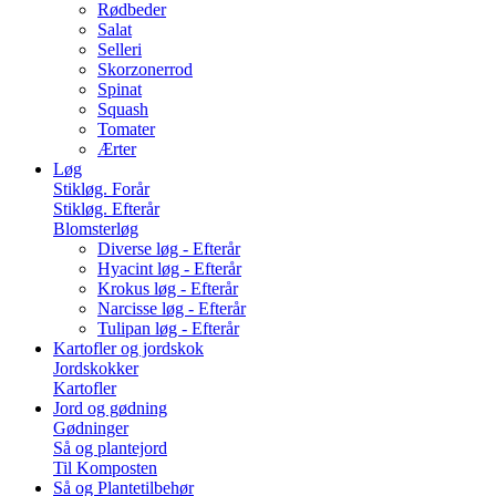
Rødbeder
Salat
Selleri
Skorzonerrod
Spinat
Squash
Tomater
Ærter
Løg
Stikløg. Forår
Stikløg. Efterår
Blomsterløg
Diverse løg - Efterår
Hyacint løg - Efterår
Krokus løg - Efterår
Narcisse løg - Efterår
Tulipan løg - Efterår
Kartofler og jordskok
Jordskokker
Kartofler
Jord og gødning
Gødninger
Så og plantejord
Til Komposten
Så og Plantetilbehør