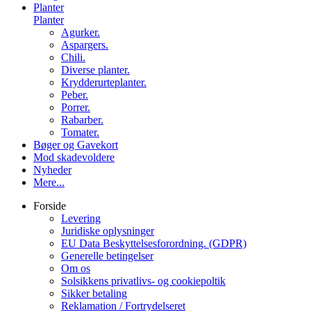
Planter
Planter
Agurker.
Aspargers.
Chili.
Diverse planter.
Krydderurteplanter.
Peber.
Porrer.
Rabarber.
Tomater.
Bøger og Gavekort
Mod skadevoldere
Nyheder
Mere...
Forside
Levering
Juridiske oplysninger
EU Data Beskyttelsesforordning. (GDPR)
Generelle betingelser
Om os
Solsikkens privatlivs- og cookiepoltik
Sikker betaling
Reklamation / Fortrydelseret