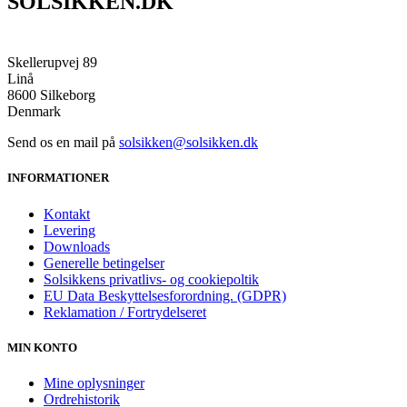
SOLSIKKEN.DK
Skellerupvej 89
Linå
8600 Silkeborg
Denmark
Send os en mail på
solsikken@solsikken.dk
INFORMATIONER
Kontakt
Levering
Downloads
Generelle betingelser
Solsikkens privatlivs- og cookiepoltik
EU Data Beskyttelsesforordning. (GDPR)
Reklamation / Fortrydelseret
MIN KONTO
Mine oplysninger
Ordrehistorik