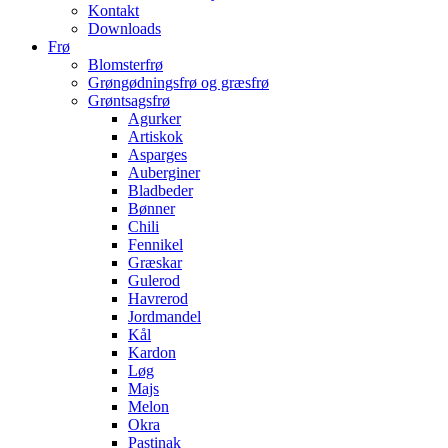
Kontakt
Downloads
Frø
Blomsterfrø
Grøngødningsfrø og græsfrø
Grøntsagsfrø
Agurker
Artiskok
Asparges
Auberginer
Bladbeder
Bønner
Chili
Fennikel
Græskar
Gulerod
Havrerod
Jordmandel
Kål
Kardon
Løg
Majs
Melon
Okra
Pastinak