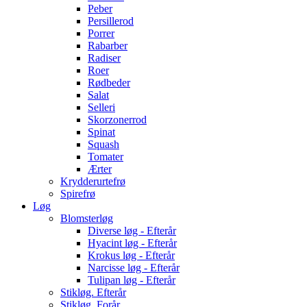
Peber
Persillerod
Porrer
Rabarber
Radiser
Roer
Rødbeder
Salat
Selleri
Skorzonerrod
Spinat
Squash
Tomater
Ærter
Krydderurtefrø
Spirefrø
Løg
Blomsterløg
Diverse løg - Efterår
Hyacint løg - Efterår
Krokus løg - Efterår
Narcisse løg - Efterår
Tulipan løg - Efterår
Stikløg. Efterår
Stikløg. Forår