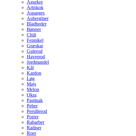
Agurker
Artiskok
Asparges
Auberginer
Bladbeder
Bønner
Chili
Fennikel
Græskar
Gulerod
Havrerod
Jordmandel
Kål
Kardon
Løg
Majs
Melon
Okra
Pastinak
Peber
Persillerod
Porrer
Rabarber
Radiser
Roer