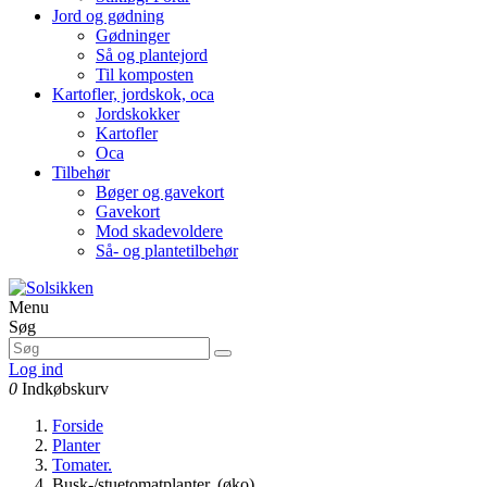
Jord og gødning
Gødninger
Så og plantejord
Til komposten
Kartofler, jordskok, oca
Jordskokker
Kartofler
Oca
Tilbehør
Bøger og gavekort
Gavekort
Mod skadevoldere
Så- og plantetilbehør
Menu
Søg
Log ind
0
Indkøbskurv
Forside
Planter
Tomater.
Busk-/stuetomatplanter. (øko)