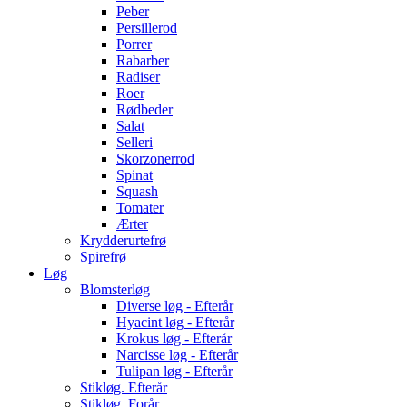
Peber
Persillerod
Porrer
Rabarber
Radiser
Roer
Rødbeder
Salat
Selleri
Skorzonerrod
Spinat
Squash
Tomater
Ærter
Krydderurtefrø
Spirefrø
Løg
Blomsterløg
Diverse løg - Efterår
Hyacint løg - Efterår
Krokus løg - Efterår
Narcisse løg - Efterår
Tulipan løg - Efterår
Stikløg. Efterår
Stikløg. Forår