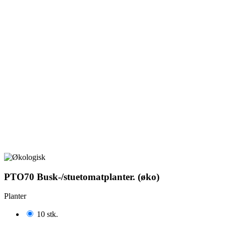
PTO70 Busk-/stuetomatplanter. (øko)
Planter
10 stk.