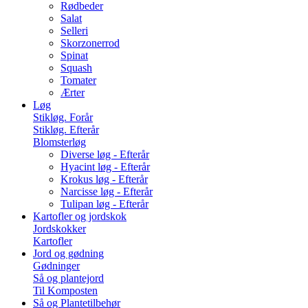
Rødbeder
Salat
Selleri
Skorzonerrod
Spinat
Squash
Tomater
Ærter
Løg
Stikløg. Forår
Stikløg. Efterår
Blomsterløg
Diverse løg - Efterår
Hyacint løg - Efterår
Krokus løg - Efterår
Narcisse løg - Efterår
Tulipan løg - Efterår
Kartofler og jordskok
Jordskokker
Kartofler
Jord og gødning
Gødninger
Så og plantejord
Til Komposten
Så og Plantetilbehør