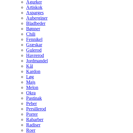
Agurker
Artiskok
Asparges
Auberginer
Bladbeder
Bønner
Chili
Fennikel
Græskar
Gulerod
Havrerod
Jordmandel
Kål
Kardon
Løg
Majs
Melon
Okra
Pastinak
Peber
Persillerod
Porrer
Rabarber
Radiser
Roer