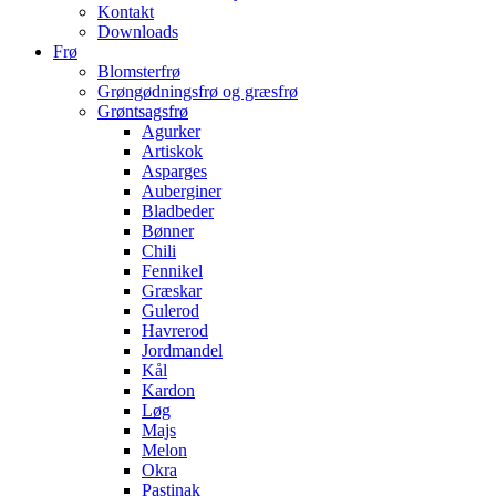
Kontakt
Downloads
Frø
Blomsterfrø
Grøngødningsfrø og græsfrø
Grøntsagsfrø
Agurker
Artiskok
Asparges
Auberginer
Bladbeder
Bønner
Chili
Fennikel
Græskar
Gulerod
Havrerod
Jordmandel
Kål
Kardon
Løg
Majs
Melon
Okra
Pastinak