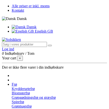
Alle priser er inkl. moms
Kontakt
Dansk
Dansk
English GB
Log ind
0
Indkøbskurv
/
Tom
Your cart
×
Der er ikke flere varer i din indkøbskurv
Frø
Krydderurtefrø
Blomsterfrø
Grøngødningsfrø og græsfrø
Spirefrø
Grøntsagsfrø