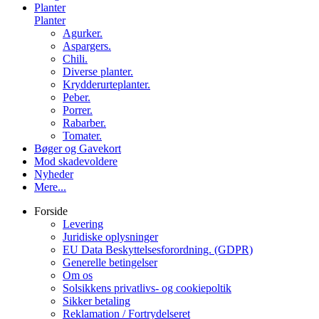
Planter
Planter
Agurker.
Aspargers.
Chili.
Diverse planter.
Krydderurteplanter.
Peber.
Porrer.
Rabarber.
Tomater.
Bøger og Gavekort
Mod skadevoldere
Nyheder
Mere...
Forside
Levering
Juridiske oplysninger
EU Data Beskyttelsesforordning. (GDPR)
Generelle betingelser
Om os
Solsikkens privatlivs- og cookiepoltik
Sikker betaling
Reklamation / Fortrydelseret