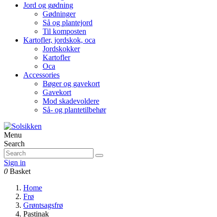
Jord og gødning
Gødninger
Så og plantejord
Til komposten
Kartofler, jordskok, oca
Jordskokker
Kartofler
Oca
Accessories
Bøger og gavekort
Gavekort
Mod skadevoldere
Så- og plantetilbehør
Menu
Search
Sign in
0
Basket
Home
Frø
Grøntsagsfrø
Pastinak