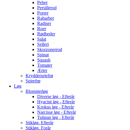
Peber
Persillerod
Porrer
Rabarber
Radiser
Roer
Rødbeder
Salat
Selleri
Skorzonerrod
Spinat
Squash
Tomater
Ærter
Krydderurtefrø
Spirefrø
Løg
Blomsterløg
Diverse løg - Efterår
Hyacint løg - Efterår
Krokus løg - Efterår
Narcisse løg - Efterår
Tulipan løg - Efterår
Stikløg. Efterår
Stikløg. Forår