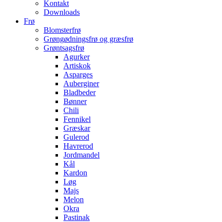
Kontakt
Downloads
Frø
Blomsterfrø
Grøngødningsfrø og græsfrø
Grøntsagsfrø
Agurker
Artiskok
Asparges
Auberginer
Bladbeder
Bønner
Chili
Fennikel
Græskar
Gulerod
Havrerod
Jordmandel
Kål
Kardon
Løg
Majs
Melon
Okra
Pastinak