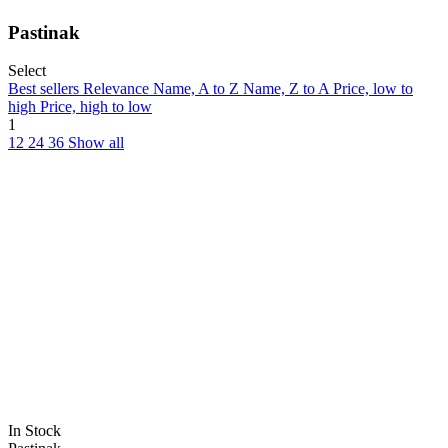
Pastinak
Select
Best sellers
Relevance
Name, A to Z
Name, Z to A
Price, low to
high
Price, high to low
1
12
24
36
Show all
In Stock