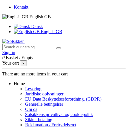
Kontakt
English GB
Dansk
English GB
Sign in
0
Basket
/
Empty
Your cart
×
There are no more items in your cart
Home
Levering
Juridiske oplysninger
EU Data Beskyttelsesforordning. (GDPR)
Generelle betingelser
Om os
Solsikkens privatlivs- og cookiepoltik
Sikker betaling
Reklamation / Fortrydelseret