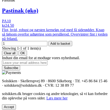
Pastinak
Pastinak (øko)
PA10
kr24.50
Flot, hvid, robust og næsten kerneløs rod med få siderødder. Knap
så følsom overfor udtørring som persillerod. Overvintrer fint i jorden
på friland.
Add to basket
Showing 1-1 of 1 item(s)
Clear all
OK
Indtast din email for at modtage vores nyhedsmail.
Solsikken · Skellerupvej 89 · 8600 Silkeborg · Tlf. +45 86 84 15 46
· solsikken@solsikken.dk · CVR: 12 38 89 77
solsikken.dk bruger cookies og andre teknologier, så vi kan forbedre
din oplevelse på vores sider.
Læs mere her
Accept