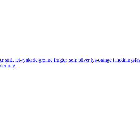
er små, let-rynkede grønne frugter, som bliver lys-orange i modningsfa
nterbrug.