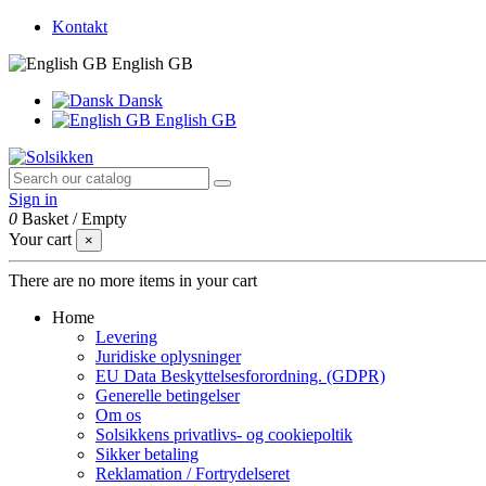
Kontakt
English GB
Dansk
English GB
Sign in
0
Basket
/
Empty
Your cart
×
There are no more items in your cart
Home
Levering
Juridiske oplysninger
EU Data Beskyttelsesforordning. (GDPR)
Generelle betingelser
Om os
Solsikkens privatlivs- og cookiepoltik
Sikker betaling
Reklamation / Fortrydelseret