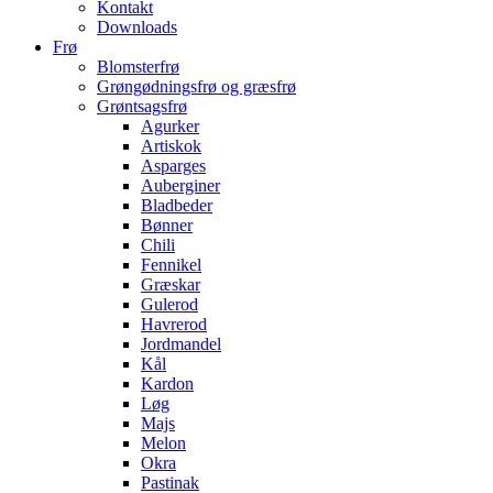
Kontakt
Downloads
Frø
Blomsterfrø
Grøngødningsfrø og græsfrø
Grøntsagsfrø
Agurker
Artiskok
Asparges
Auberginer
Bladbeder
Bønner
Chili
Fennikel
Græskar
Gulerod
Havrerod
Jordmandel
Kål
Kardon
Løg
Majs
Melon
Okra
Pastinak