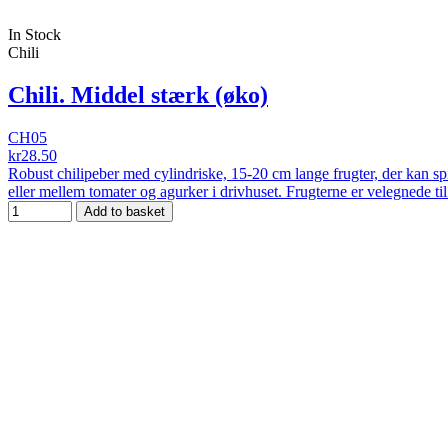
In Stock
Chili
Chili. Middel stærk (øko)
CH05
kr28.50
Robust chilipeber med cylindriske, 15-20 cm lange frugter, der kan sp
eller mellem tomater og agurker i drivhuset. Frugterne er velegnede til 
Add to basket