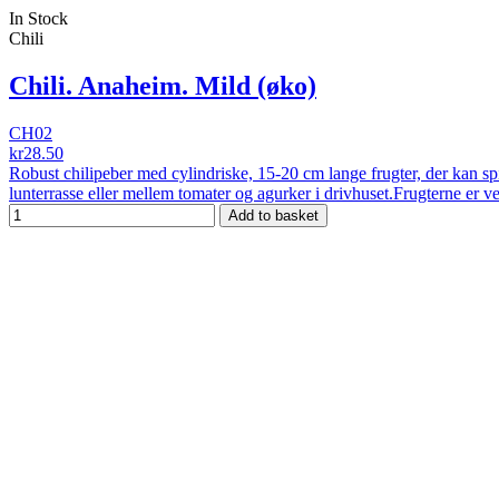
In Stock
Chili
Chili. Anaheim. Mild (øko)
CH02
kr28.50
Robust chilipeber med cylindriske, 15-20 cm lange frugter, der kan spi
lunterrasse eller mellem tomater og agurker i drivhuset.Frugterne er vel
Add to basket