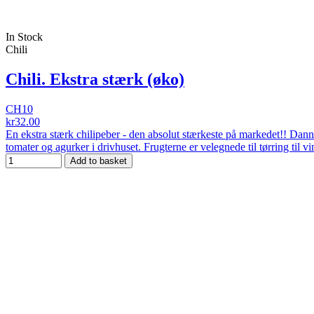
In Stock
Chili
Chili. Ekstra stærk (øko)
CH10
kr32.00
En ekstra stærk chilipeber - den absolut stærkeste på markedet!! Dann
tomater og agurker i drivhuset. Frugterne er velegnede til tørring til vi
Add to basket