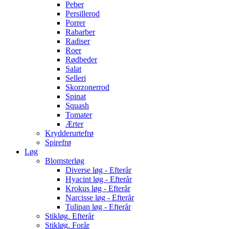
Peber
Persillerod
Porrer
Rabarber
Radiser
Roer
Rødbeder
Salat
Selleri
Skorzonerrod
Spinat
Squash
Tomater
Ærter
Krydderurtefrø
Spirefrø
Løg
Blomsterløg
Diverse løg - Efterår
Hyacint løg - Efterår
Krokus løg - Efterår
Narcisse løg - Efterår
Tulipan løg - Efterår
Stikløg. Efterår
Stikløg. Forår