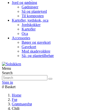
Jord og gødning
Gødninger
Så og plantejord
Til komposten
Kartofler, jordskok, oca
Jordskokker
Kartofler
Oca
Accessories
Bøger og gavekort
Gavekort
Mod skadevoldere
Så- og plantetilbehør
Menu
Search
Sign in
0
Basket
Home
Frø
Grøntsagsfrø
Chili