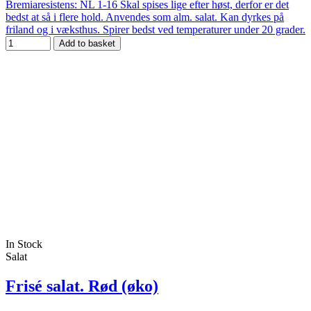
Bremiaresistens: NL 1-16 Skal spises lige efter høst, derfor er det
bedst at så i flere hold. Anvendes som alm. salat. Kan dyrkes på
friland og i væksthus. Spirer bedst ved temperaturer under 20 grader.
Add to basket
In Stock
Salat
Frisé salat. Rød (øko)