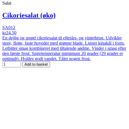
Salat
Cikoriesalat (øko)
SA012
kr24.50
En dejlig og sprød cikoriesalat til efterårs- og vinterbrug. Udvikler
store, flotte, faste hoveder med grønne blade. Ligner kinakål i form.
Letbitter smag kombineret med tiltalende sødme. Vinder i smag efter
den første frost. Spiretemperatur mimimum 20 grader (29 grader er
optimalt). Holdes godt vandet. Tåler nogen frost.
Add to basket