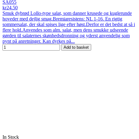
SA055
kr24.50
Smuk dybrød Lollo-type salat, som danner krusede og kuglerunde
hoveder med dejlig smag.Bremiaresistens: NL 1-16. En rigtig
sommersalat, der skal spises lige efter høst.Derfor er det bedst at så i
flere hold.Anvendes som alm. salat, men dens smukke udseende
gørden til salaternes skønhedsdronning og yderst anvendelig som
pynt på anretninger. Kan dyrkes på...
Add to basket
In Stock