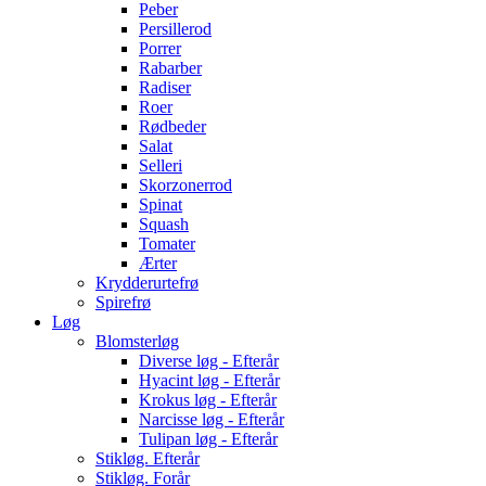
Peber
Persillerod
Porrer
Rabarber
Radiser
Roer
Rødbeder
Salat
Selleri
Skorzonerrod
Spinat
Squash
Tomater
Ærter
Krydderurtefrø
Spirefrø
Løg
Blomsterløg
Diverse løg - Efterår
Hyacint løg - Efterår
Krokus løg - Efterår
Narcisse løg - Efterår
Tulipan løg - Efterår
Stikløg. Efterår
Stikløg. Forår