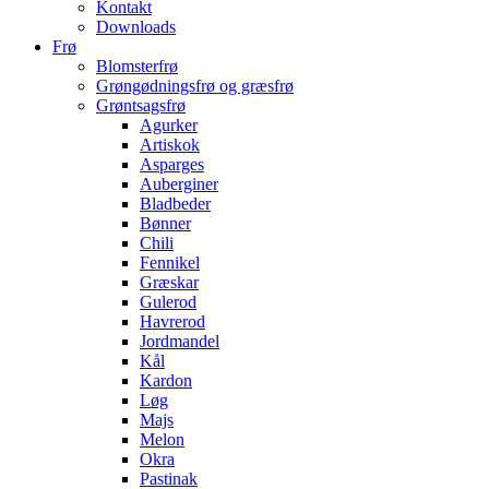
Kontakt
Downloads
Frø
Blomsterfrø
Grøngødningsfrø og græsfrø
Grøntsagsfrø
Agurker
Artiskok
Asparges
Auberginer
Bladbeder
Bønner
Chili
Fennikel
Græskar
Gulerod
Havrerod
Jordmandel
Kål
Kardon
Løg
Majs
Melon
Okra
Pastinak