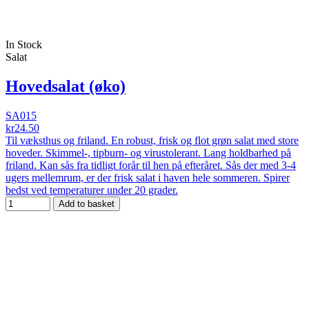
In Stock
Salat
Hovedsalat (øko)
SA015
kr24.50
Til væksthus og friland. En robust, frisk og flot grøn salat med store
hoveder. Skimmel-, tipburn- og virustolerant. Lang holdbarhed på
friland. Kan sås fra tidligt forår til hen på efteråret. Sås der med 3-4
ugers mellemrum, er der frisk salat i haven hele sommeren. Spirer
bedst ved temperaturer under 20 grader.
Add to basket