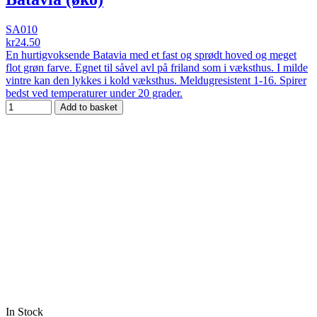
SA010
kr24.50
En hurtigvoksende Batavia med et fast og sprødt hoved og meget
flot grøn farve. Egnet til såvel avl på friland som i væksthus. I milde
vintre kan den lykkes i kold væksthus. Meldugresistent 1-16. Spirer
bedst ved temperaturer under 20 grader.
Add to basket
In Stock