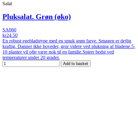
Salat
Pluksalat. Grøn (øko)
SA060
kr24.50
En robust egebladstype med en smuk grøn farve. Smagen er dejlig
kraftig. Danner ikke hoveder, gror videre ved plukning af bladene.5-
10 planter vil ofte være nok til en familie.Spirer bedst ved
temperaturer under 20 grader.
Add to basket