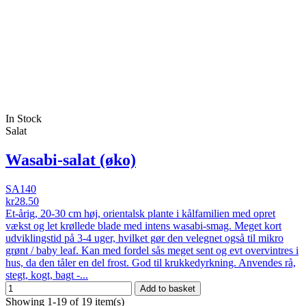
In Stock
Salat
Wasabi-salat (øko)
SA140
kr28.50
Et-årig, 20-30 cm høj, orientalsk plante i kålfamilien med opret
vækst og let krøllede blade med intens wasabi-smag. Meget kort
udviklingstid på 3-4 uger, hvilket gør den velegnet også til mikro
grønt / baby leaf. Kan med fordel sås meget sent og evt overvintres i
hus, da den tåler en del frost. God til krukkedyrkning. Anvendes rå,
stegt, kogt, bagt -...
Add to basket
Showing 1-19 of 19 item(s)