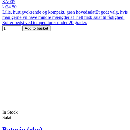
SA005
kr24.50
Lille, hurtigvoksende og kompakt, grøn hovedsalatEt godt valg, hvis
man gerne vil have mindre mængder af helt frisk salat til rådighed.
Spirer bedst ved temperaturer under 20 grader.
Add to basket
In Stock
Salat
Batavia (øko)