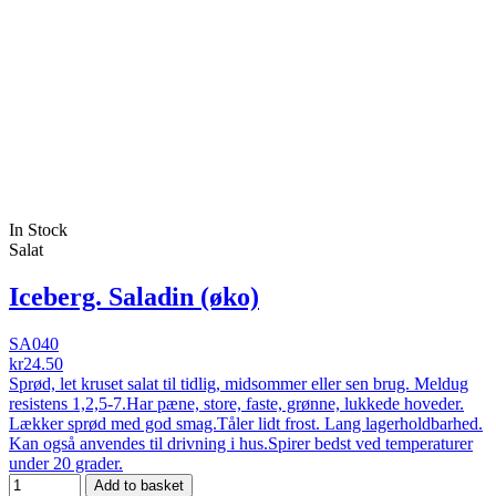
In Stock
Salat
Iceberg. Saladin (øko)
SA040
kr24.50
Sprød, let kruset salat til tidlig, midsommer eller sen brug. Meldug
resistens 1,2,5-7.Har pæne, store, faste, grønne, lukkede hoveder.
Lækker sprød med god smag.Tåler lidt frost. Lang lagerholdbarhed.
Kan også anvendes til drivning i hus.Spirer bedst ved temperaturer
under 20 grader.
Add to basket