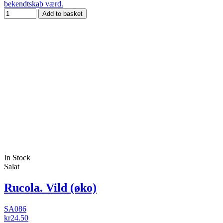
bekendtskab værd.
Add to basket
In Stock
Salat
Rucola. Vild (øko)
SA086
kr24.50