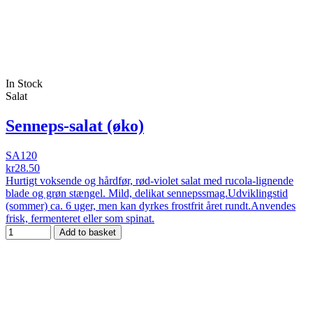
In Stock
Salat
Senneps-salat (øko)
SA120
kr28.50
Hurtigt voksende og hårdfør, rød-violet salat med rucola-lignende
blade og grøn stængel. Mild, delikat sennepssmag.Udviklingstid
(sommer) ca. 6 uger, men kan dyrkes frostfrit året rundt.Anvendes
frisk, fermenteret eller som spinat.
Add to basket