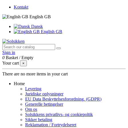
Kontakt
English GB
Dansk
English GB
Sign in
0
Basket
/
Empty
Your cart
×
There are no more items in your cart
Home
Levering
Juridiske oplysninger
EU Data Beskyttelsesforordning. (GDPR)
Generelle betingelser
Om os
Solsikkens privatlivs- og cookiepoltik
Sikker betaling
Reklamation / Fortrydelseret