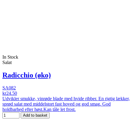
In Stock
Salat
Radicchio (øko)
SA082
kr24.50
Udvikler smukke, vinrøde blade med hvide ribber. En rigtig lækker,
sprød salat med middelstort fast hoved og god smag. God
holdbarhed efter høst.Kan tåle let frost.
Add to basket