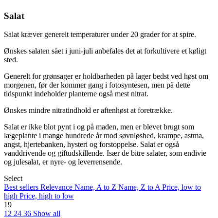
Salat
Salat kræver generelt temperaturer under 20 grader for at spire.
Ønskes salaten sået i juni-juli anbefales det at forkultivere et køligt
sted.
Generelt for grønsager er holdbarheden på lager bedst ved høst om
morgenen, før der kommer gang i fotosyntesen, men på dette
tidspunkt indeholder planterne også mest nitrat.
Ønskes mindre nitratindhold er aftenhøst at foretrække.
Salat er ikke blot pynt i og på maden, men er blevet brugt som
lægeplante i mange hundrede år mod søvnløshed, krampe, astma,
angst, hjertebanken, hysteri og forstoppelse. Salat er også
vanddrivende og giftudskillende. Især de bitre salater, som endivie
og julesalat, er nyre- og leverrensende.
Select
Best sellers
Relevance
Name, A to Z
Name, Z to A
Price, low to
high
Price, high to low
19
12
24
36
Show all