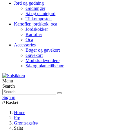
Jord og gødning
Gødninger
Så og plantejord
Til komposten
Kartofler, jordskok, oca
Jordskokker
Kartofler
Oca
Accessories
Bøger og gavekort
Gavekort
Mod skadevoldere
Så- og plantetilbehør
Menu
Search
Sign in
0
Basket
Home
Frø
Grøntsagsfrø
Salat