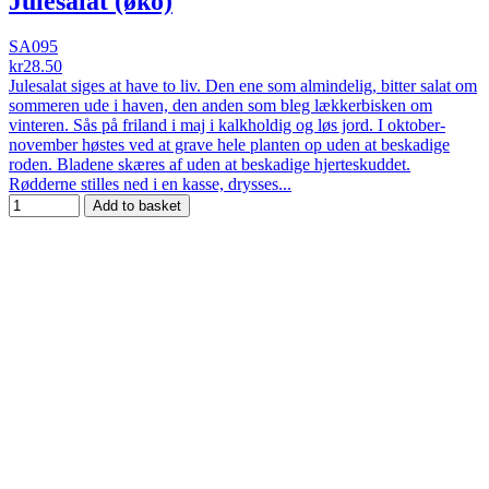
Julesalat (øko)
SA095
kr28.50
Julesalat siges at have to liv. Den ene som almindelig, bitter salat om
sommeren ude i haven, den anden som bleg lækkerbisken om
vinteren. Sås på friland i maj i kalkholdig og løs jord. I oktober-
november høstes ved at grave hele planten op uden at beskadige
roden. Bladene skæres af uden at beskadige hjerteskuddet.
Rødderne stilles ned i en kasse, drysses...
Add to basket