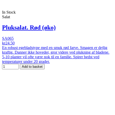
In Stock
Salat
Pluksalat. Rød (øko)
SA065
kr24.50
En robust egebladstype med en smuk rød farve. Smagen er dejlig
kraftig. Danner ikke hoveder, gror videre ved plukning af bladene.
5-10 planter vil ofte være nok til en familie. Spirer bedst ved
temperaturer under 20 grader.
Add to basket