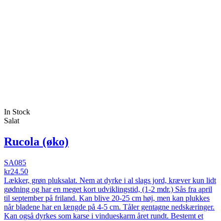
In Stock
Salat
Rucola (øko)
SA085
kr24.50
Lækker, grøn pluksalat. Nem at dyrke i al slags jord, kræver kun lidt
gødning og har en meget kort udviklingstid, (1-2 mdr.) Sås fra april
til september på friland. Kan blive 20-25 cm høj, men kan plukkes
når bladene har en længde på 4-5 cm. Tåler gentagne nedskæringer.
Kan også dyrkes som karse i vindueskarm året rundt. Bestemt et