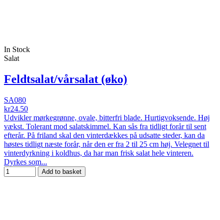
In Stock
Salat
Feldtsalat/vårsalat (øko)
SA080
kr24.50
Udvikler mørkegrønne, ovale, bitterfri blade. Hurtigvoksende. Høj
vækst. Tolerant mod salatskimmel. Kan sås fra tidligt forår til sent
efterår. På friland skal den vinterdækkes på udsatte steder, kan da
høstes tidligt næste forår, når den er fra 2 til 25 cm høj. Velegnet til
vinterdyrkning i koldhus, da har man frisk salat hele vinteren.
Dyrkes som...
Add to basket