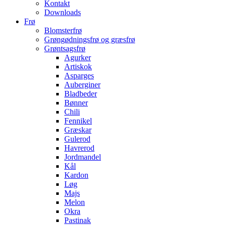
Kontakt
Downloads
Frø
Blomsterfrø
Grøngødningsfrø og græsfrø
Grøntsagsfrø
Agurker
Artiskok
Asparges
Auberginer
Bladbeder
Bønner
Chili
Fennikel
Græskar
Gulerod
Havrerod
Jordmandel
Kål
Kardon
Løg
Majs
Melon
Okra
Pastinak