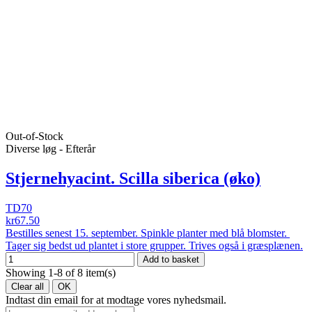
Out-of-Stock
Diverse løg - Efterår
Stjernehyacint. Scilla siberica (øko)
TD70
kr67.50
Bestilles senest 15. september. Spinkle planter med blå blomster.
Tager sig bedst ud plantet i store grupper. Trives også i græsplænen.
Add to basket
Showing 1-8 of 8 item(s)
Clear all
OK
Indtast din email for at modtage vores nyhedsmail.