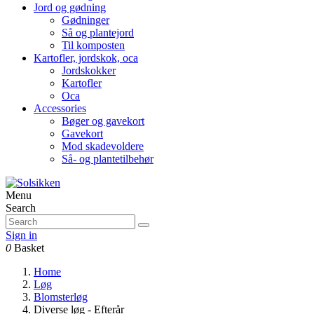
Jord og gødning
Gødninger
Så og plantejord
Til komposten
Kartofler, jordskok, oca
Jordskokker
Kartofler
Oca
Accessories
Bøger og gavekort
Gavekort
Mod skadevoldere
Så- og plantetilbehør
Menu
Search
Sign in
0
Basket
Home
Løg
Blomsterløg
Diverse løg - Efterår