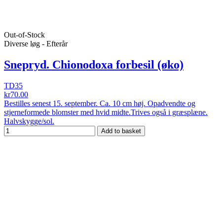
Out-of-Stock
Diverse løg - Efterår
Snepryd. Chionodoxa forbesil (øko)
TD35
kr70.00
Bestilles senest 15. september. Ca. 10 cm høj. Opadvendte og
stjerneformede blomster med hvid midte.Trives også i græsplæne.
Halvskygge/sol.
Add to basket