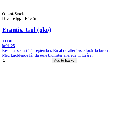
Out-of-Stock
Diverse løg - Efterår
Erantis. Gul (øko)
TD30
kr91.25
Bestilles senest 15. september. En af de allerførste forårsbebudere.
Med knoldende får du gule blomster allerede til foråret.
Add to basket