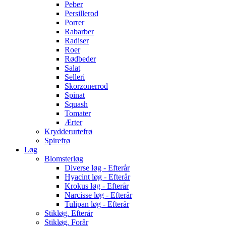
Peber
Persillerod
Porrer
Rabarber
Radiser
Roer
Rødbeder
Salat
Selleri
Skorzonerrod
Spinat
Squash
Tomater
Ærter
Krydderurtefrø
Spirefrø
Løg
Blomsterløg
Diverse løg - Efterår
Hyacint løg - Efterår
Krokus løg - Efterår
Narcisse løg - Efterår
Tulipan løg - Efterår
Stikløg. Efterår
Stikløg. Forår