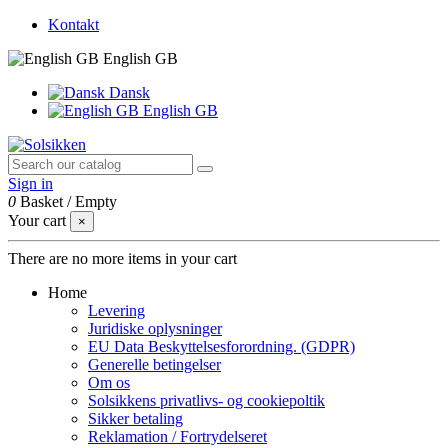
Kontakt
English GB
Dansk
English GB
Sign in
0
Basket
/
Empty
Your cart
×
There are no more items in your cart
Home
Levering
Juridiske oplysninger
EU Data Beskyttelsesforordning. (GDPR)
Generelle betingelser
Om os
Solsikkens privatlivs- og cookiepoltik
Sikker betaling
Reklamation / Fortrydelseret