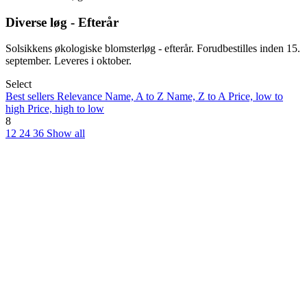
Diverse løg - Efterår
Solsikkens økologiske blomsterløg - efterår. Forudbestilles inden 15.
september. Leveres i oktober.
Select
Best sellers
Relevance
Name, A to Z
Name, Z to A
Price, low to
high
Price, high to low
8
12
24
36
Show all