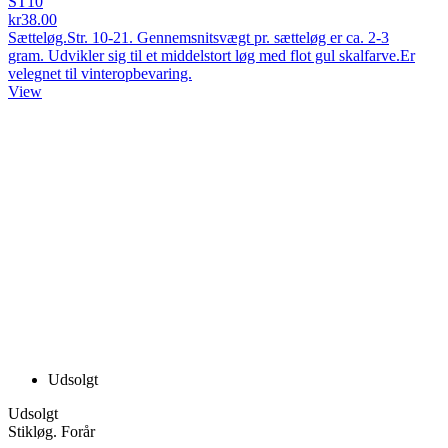
ST10
kr38.00
Sætteløg.Str. 10-21. Gennemsnitsvægt pr. sætteløg er ca. 2-3
gram. Udvikler sig til et middelstort løg med flot gul skalfarve.Er
velegnet til vinteropbevaring.
View
Udsolgt
Udsolgt
Stikløg. Forår