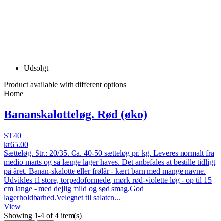
Udsolgt
Product available with different options
Home
Bananskalotteløg. Rød (øko)
ST40
kr65.00
Sætteløg. Str.: 20/35. Ca. 40-50 sætteløg pr. kg. Leveres normalt fra
medio marts og så længe lager haves. Det anbefales at bestille tidligt
på året. Banan-skalotte eller frølår - kært barn med mange navne.
Udvikles til store, torpedoformede, mørk rød-violette løg - op til 15
cm lange - med dejlig mild og sød smag.God
lagerholdbarhed.Velegnet til salaten...
View
Showing 1-4 of 4 item(s)