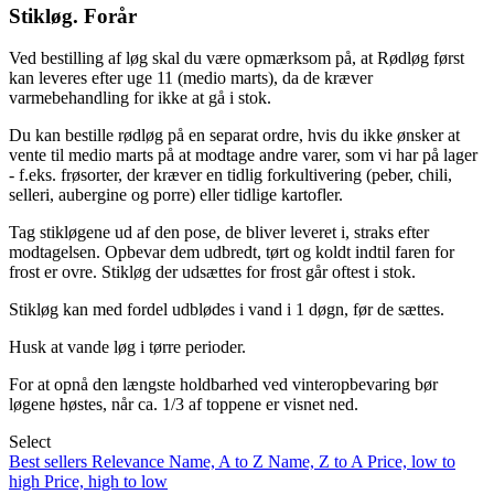
Stikløg. Forår
Ved bestilling af løg skal du være opmærksom på, at Rødløg først
kan leveres efter uge 11 (medio marts), da de kræver
varmebehandling for ikke at gå i stok.
Du kan bestille rødløg på en separat ordre, hvis du ikke ønsker at
vente til medio marts på at modtage andre varer, som vi har på lager
- f.eks. frøsorter, der kræver en tidlig forkultivering (peber, chili,
selleri, aubergine og porre) eller tidlige kartofler.
Tag stikløgene ud af den pose, de bliver leveret i, straks efter
modtagelsen. Opbevar dem udbredt, tørt og koldt indtil faren for
frost er ovre. Stikløg der udsættes for frost går oftest i stok.
Stikløg kan med fordel udblødes i vand i 1 døgn, før de sættes.
Husk at vande løg i tørre perioder.
For at opnå den længste holdbarhed ved vinteropbevaring bør
løgene høstes, når ca. 1/3 af toppene er visnet ned.
Select
Best sellers
Relevance
Name, A to Z
Name, Z to A
Price, low to
high
Price, high to low