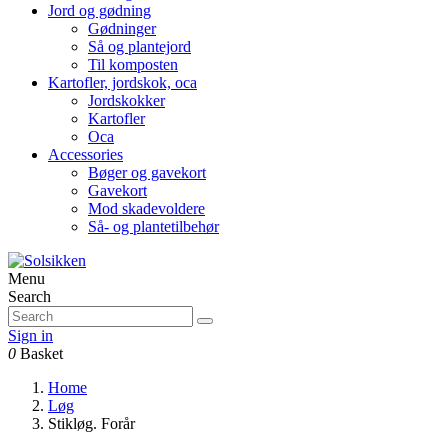
Jord og gødning
Gødninger
Så og plantejord
Til komposten
Kartofler, jordskok, oca
Jordskokker
Kartofler
Oca
Accessories
Bøger og gavekort
Gavekort
Mod skadevoldere
Så- og plantetilbehør
Menu
Search
Sign in
0
Basket
Home
Løg
Stikløg. Forår