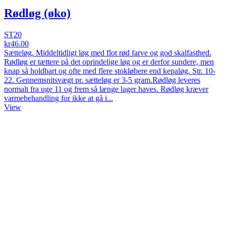
Rødløg (øko)
ST20
kr46.00
Sætteløg. Middeltidligt løg med flot rød farve og god skalfasthed.
Rødløg er tættere på det oprindelige løg og er derfor sundere, men
knap så holdbart og ofte med flere stokløbere end kepaløg. Str. 10-
22. Gennemsnitsvægt pr. sætteløg er 3-5 gram.Rødløg leveres
normalt fra uge 11 og frem så længe lager haves. Rødløg kræver
varmebehandling for ikke at gå i...
View