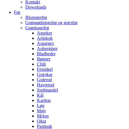
Kontakt
Downloads
Frø
Blomsterfrø
Grøngødningsfrø og græsfrø
Grøntsagsfrø
Agurker
Artiskok
Asparges
Auberginer
Bladbeder
Bønner
Chili
Fennikel
Græskar
Gulerod
Havrerod
Jordmandel
Kål
Kardon
Løg
Majs
Melon
Okra
Pastinak