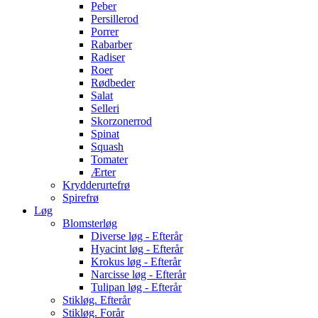
Peber
Persillerod
Porrer
Rabarber
Radiser
Roer
Rødbeder
Salat
Selleri
Skorzonerrod
Spinat
Squash
Tomater
Ærter
Krydderurtefrø
Spirefrø
Løg
Blomsterløg
Diverse løg - Efterår
Hyacint løg - Efterår
Krokus løg - Efterår
Narcisse løg - Efterår
Tulipan løg - Efterår
Stikløg. Efterår
Stikløg. Forår