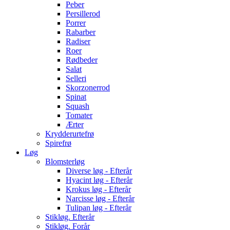
Peber
Persillerod
Porrer
Rabarber
Radiser
Roer
Rødbeder
Salat
Selleri
Skorzonerrod
Spinat
Squash
Tomater
Ærter
Krydderurtefrø
Spirefrø
Løg
Blomsterløg
Diverse løg - Efterår
Hyacint løg - Efterår
Krokus løg - Efterår
Narcisse løg - Efterår
Tulipan løg - Efterår
Stikløg. Efterår
Stikløg. Forår