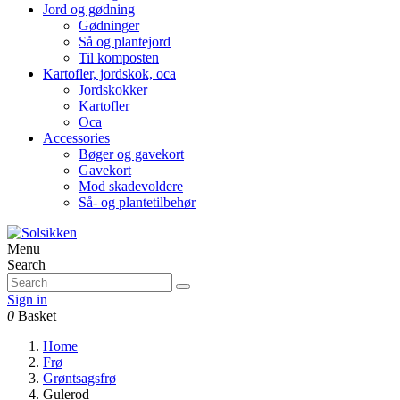
Jord og gødning
Gødninger
Så og plantejord
Til komposten
Kartofler, jordskok, oca
Jordskokker
Kartofler
Oca
Accessories
Bøger og gavekort
Gavekort
Mod skadevoldere
Så- og plantetilbehør
Menu
Search
Sign in
0
Basket
Home
Frø
Grøntsagsfrø
Gulerod