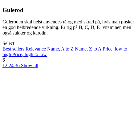
Gulerod
Guleroden skal helst anvendes rå og med skræl på, hvis man ønsker
en god helbredende virkning. Er rig på B, C, D, E- vitaminer, men
også sukker og karotin.
Select
Best sellers
Relevance
Name, A to Z
Name, Z to A
Price, low to
high
Price, high to low
6
12
24
36
Show all