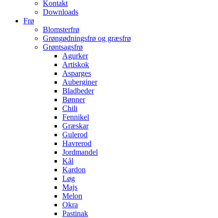
Kontakt
Downloads
Frø
Blomsterfrø
Grøngødningsfrø og græsfrø
Grøntsagsfrø
Agurker
Artiskok
Asparges
Auberginer
Bladbeder
Bønner
Chili
Fennikel
Græskar
Gulerod
Havrerod
Jordmandel
Kål
Kardon
Løg
Majs
Melon
Okra
Pastinak