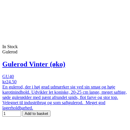
In Stock
Gulerod
Gulerod Vinter (øko)
GU40
kr24.50
En gulerod, der i høj grad udmærker sig ved sin smag og høje
karotinindhold. Udvikler let koniske, 20-25 cm lange, meget saftige,
søde gulerødder med pænt afrundet spids, flot farve og stor top.
Velegnet til industribrug og som saftgulerod. Meget god
lagerholdbarhed.
Add to basket