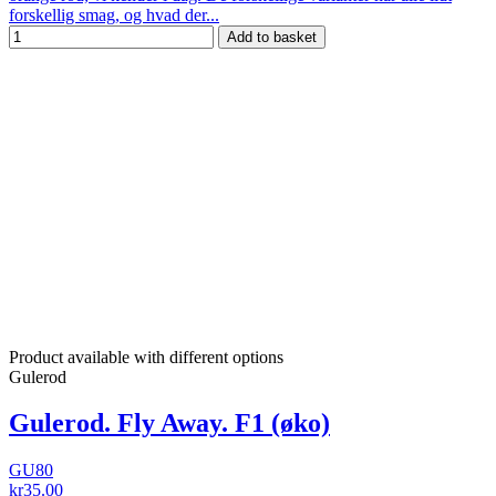
forskellig smag, og hvad der...
Add to basket
Product available with different options
Gulerod
Gulerod. Fly Away. F1 (øko)
GU80
kr35.00