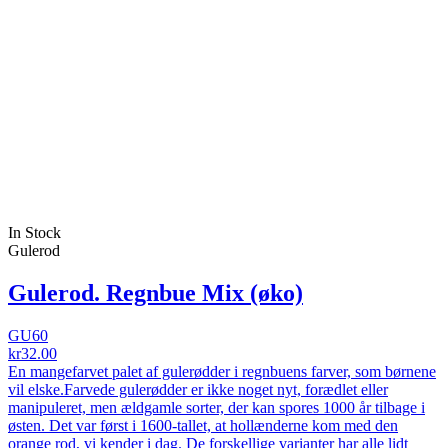
In Stock
Gulerod
Gulerod. Regnbue Mix (øko)
GU60
kr32.00
En mangefarvet palet af gulerødder i regnbuens farver, som børnene
vil elske.Farvede gulerødder er ikke noget nyt, forædlet eller
manipuleret, men ældgamle sorter, der kan spores 1000 år tilbage i
østen. Det var først i 1600-tallet, at hollænderne kom med den
orange rod, vi kender i dag. De forskellige varianter har alle lidt