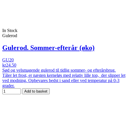
In Stock
Gulerod
Gulerod. Sommer-efterår (øko)
GU20
kr24.50
Sød og velsmagende gulerod til tidlig sommer- og efterårsbrug.
Tåler let frost, er næsten kerneløs med relativ lille top, der slipper let
ved modning. Opbevares bedst i sand eller ved temperatur på 0-3
grader.
Add to basket