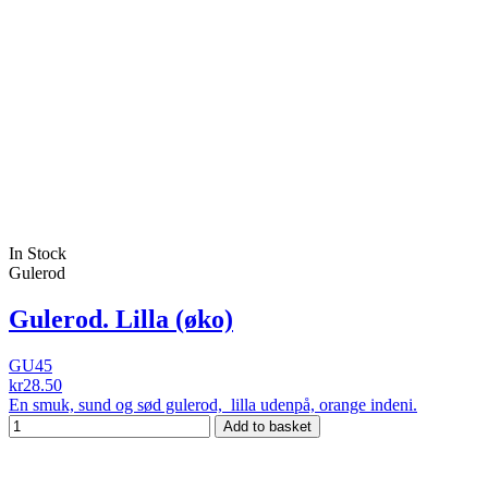
In Stock
Gulerod
Gulerod. Lilla (øko)
GU45
kr28.50
En smuk, sund og sød gulerod, lilla udenpå, orange indeni.
Add to basket