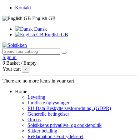
Kontakt
English GB
Dansk
English GB
Sign in
0
Basket
/
Empty
Your cart
×
There are no more items in your cart
Home
Levering
Juridiske oplysninger
EU Data Beskyttelsesforordning. (GDPR)
Generelle betingelser
Om os
Solsikkens privatlivs- og cookiepoltik
Sikker betaling
Reklamation / Fortrydelseret