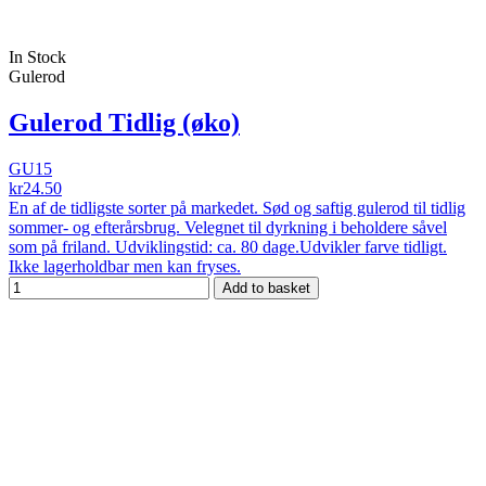
In Stock
Gulerod
Gulerod Tidlig (øko)
GU15
kr24.50
En af de tidligste sorter på markedet. Sød og saftig gulerod til tidlig
sommer- og efterårsbrug. Velegnet til dyrkning i beholdere såvel
som på friland. Udviklingstid: ca. 80 dage.Udvikler farve tidligt.
Ikke lagerholdbar men kan fryses.
Add to basket