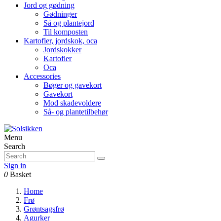
Jord og gødning
Gødninger
Så og plantejord
Til komposten
Kartofler, jordskok, oca
Jordskokker
Kartofler
Oca
Accessories
Bøger og gavekort
Gavekort
Mod skadevoldere
Så- og plantetilbehør
Menu
Search
Sign in
0
Basket
Home
Frø
Grøntsagsfrø
Agurker