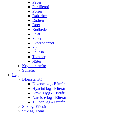
Peber
Persillerod
Porrer
Rabarber
Radiser
Roer
Rødbeder
Salat
Selleri
Skorzonerrod
Spinat
Squash
Tomater
Ærter
Krydderurtefrø
Spirefrø
Løg
Blomsterløg
Diverse løg - Efterår
Hyacint løg - Efterår
Krokus løg - Efterår
Narcisse løg - Efterår
Tulipan løg - Efterår
Stikløg. Efterår
Stikløg. Forår