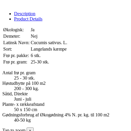
Description
Product Details
Økologisk:
Ja
Demeter:
Nej
Latinsk Navn:
Cucumis sativus. L.
Sort:
Langelands kæmpe
Frø pr. pakke:
6 stk.
Frø pr. gram:
25-30 stk.
Antal frø pr. gram
25 - 30 stk.
Høstudbytte på 100 m2
200 - 300 kg.
Såtid, Direkte
Juni - juli
Plante- x rækkeafstand
50 x 150 cm
Gødningsforbrug af Økogødning 4% N. pr. kg. til 100 m2
40-50 kg
Tap to zoom
×