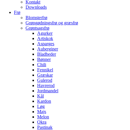
Kontakt
Downloads
Frø
Blomsterfrø
Grøngødningsfrø og græsfrø
Grøntsagsfrø
Agurker
Artiskok
Asparges
Auberginer
Bladbeder
Bønner
Chili
Fennikel
Græskar
Gulerod
Havrerod
Jordmandel
Kål
Kardon
Løg
Majs
Melon
Okra
Pastinak