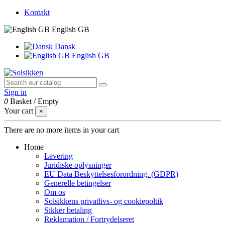
Kontakt
English GB
Dansk
English GB
Sign in
0
Basket
/
Empty
Your cart
×
There are no more items in your cart
Home
Levering
Juridiske oplysninger
EU Data Beskyttelsesforordning. (GDPR)
Generelle betingelser
Om os
Solsikkens privatlivs- og cookiepoltik
Sikker betaling
Reklamation / Fortrydelseret