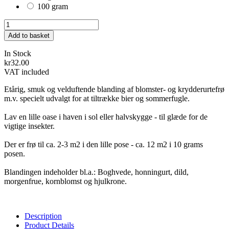
100 gram
Add to basket
In Stock
kr32.00
VAT included
Etårig, smuk og velduftende blanding af blomster- og krydderurtefrø
m.v. specielt udvalgt for at tiltrække bier og sommerfugle.
Lav en lille oase i haven i sol eller halvskygge - til glæde for de
vigtige insekter.
Der er frø til ca. 2-3 m2 i den lille pose - ca. 12 m2 i 10 grams
posen.
Blandingen indeholder bl.a.: Boghvede, honningurt, dild,
morgenfrue, kornblomst og hjulkrone.
Description
Product Details