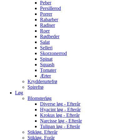
Peber
Persillerod
Porrer
Rabarber
Radiser
Roer
Rødbeder
Salat
Selleri
Skorzonerrod
Spinat
Squash
Tomater
Ærter
Krydderurtefrø
Spirefrø
Løg
Blomsterløg
Diverse løg - Efterår
Hyacint løg - Efterår
Krokus løg - Efterår
Narcisse løg - Efterår
Tulipan løg - Efterår
Stikløg. Efterår
Stikløg. Forår