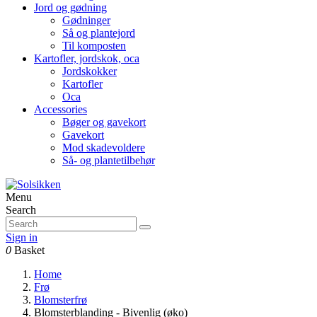
Jord og gødning
Gødninger
Så og plantejord
Til komposten
Kartofler, jordskok, oca
Jordskokker
Kartofler
Oca
Accessories
Bøger og gavekort
Gavekort
Mod skadevoldere
Så- og plantetilbehør
Menu
Search
Sign in
0
Basket
Home
Frø
Blomsterfrø
Blomsterblanding - Bivenlig (øko)