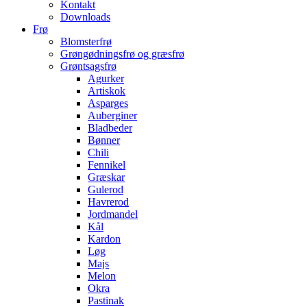
Kontakt
Downloads
Frø
Blomsterfrø
Grøngødningsfrø og græsfrø
Grøntsagsfrø
Agurker
Artiskok
Asparges
Auberginer
Bladbeder
Bønner
Chili
Fennikel
Græskar
Gulerod
Havrerod
Jordmandel
Kål
Kardon
Løg
Majs
Melon
Okra
Pastinak