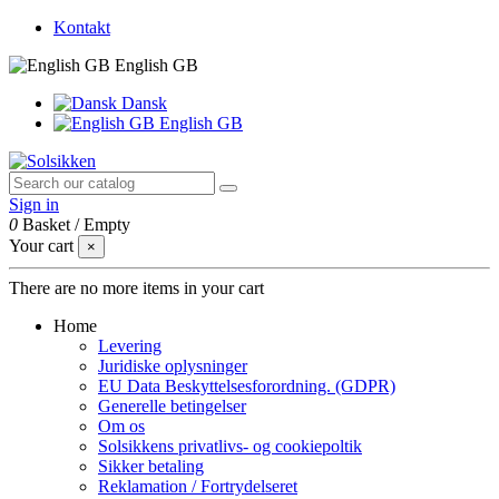
Kontakt
English GB
Dansk
English GB
Sign in
0
Basket
/
Empty
Your cart
×
There are no more items in your cart
Home
Levering
Juridiske oplysninger
EU Data Beskyttelsesforordning. (GDPR)
Generelle betingelser
Om os
Solsikkens privatlivs- og cookiepoltik
Sikker betaling
Reklamation / Fortrydelseret