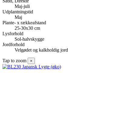
Såtid, Direkte
Maj-juli
Udplantningstid
Maj
Plante- x rækkeafstand
25-30x30 cm
Lysforhold
Sol-halvskygge
Jordforhold
Velgødet og kalkholdig jord
Tap to zoom
×