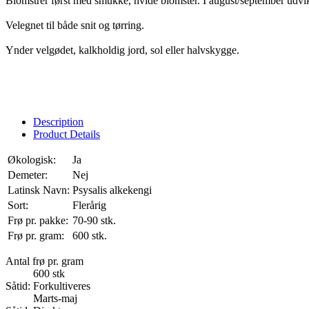
Blomstrer først med smukke, hvide blomster. I august/september udvikle
Velegnet til både snit og tørring.
Ynder velgødet, kalkholdig jord, sol eller halvskygge.
Description
Product Details
Økologisk:
Ja
Demeter:
Nej
Latinsk Navn:
Psysalis alkekengi
Sort:
Flerårig
Frø pr. pakke:
70-90 stk.
Frø pr. gram:
600 stk.
Antal frø pr. gram
600 stk
Såtid: Forkultiveres
Marts-maj