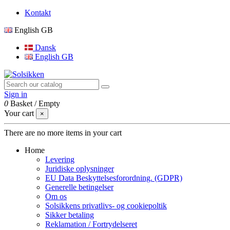
Kontakt
English GB
Dansk
English GB
Sign in
0
Basket
/
Empty
Your cart
×
There are no more items in your cart
Home
Levering
Juridiske oplysninger
EU Data Beskyttelsesforordning. (GDPR)
Generelle betingelser
Om os
Solsikkens privatlivs- og cookiepoltik
Sikker betaling
Reklamation / Fortrydelseret