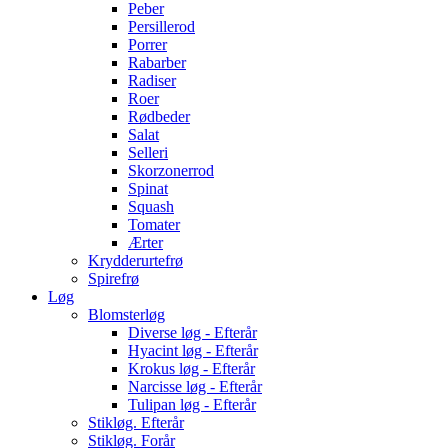
Peber
Persillerod
Porrer
Rabarber
Radiser
Roer
Rødbeder
Salat
Selleri
Skorzonerrod
Spinat
Squash
Tomater
Ærter
Krydderurtefrø
Spirefrø
Løg
Blomsterløg
Diverse løg - Efterår
Hyacint løg - Efterår
Krokus løg - Efterår
Narcisse løg - Efterår
Tulipan løg - Efterår
Stikløg. Efterår
Stikløg. Forår