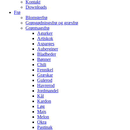
Kontakt
Downloads
Frø
Blomsterfrø
Grøngødningsfrø og græsfrø
Grøntsagsfrø
Agurker
Artiskok
Asparges
Auberginer
Bladbeder
Bønner
Chili
Fennikel
Græskar
Gulerod
Havrerod
Jordmandel
Kål
Kardon
Løg
Majs
Melon
Okra
Pastinak