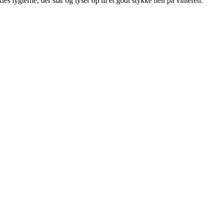
s lygterne, der står og lyser op til et godt stykke hen på vinteren.