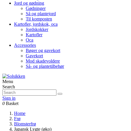
Jord og gødning
Gødninger
Så og plantejord
Til komposten
Kartofler, jordskok, oca
Jordskokker
Kartofler
Oca
Accessories
Bøger og gavekort
Gavekort
Mod skadevoldere
Så- og plantetilbehør
Menu
Search
Sign in
0
Basket
Home
Frø
Blomsterfrø
Japansk Lygte (øko)