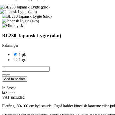
BL230 Japansk Lygte (øko)
Pakninger
1 pk
1 gr.
Add to basket
In Stock
kr32.00
VAT included
Flerårig, 80-100 cm høj staude. Også kaldet kinesisk lanterne eller jø