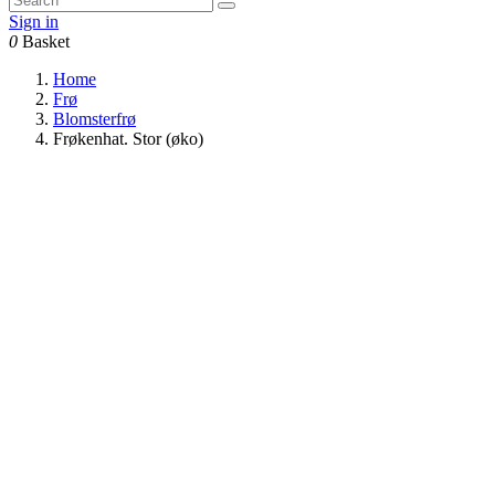
Sign in
0
Basket
Home
Frø
Blomsterfrø
Frøkenhat. Stor (øko)