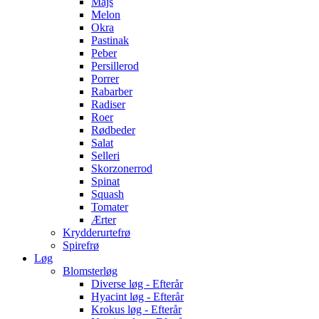
Majs
Melon
Okra
Pastinak
Peber
Persillerod
Porrer
Rabarber
Radiser
Roer
Rødbeder
Salat
Selleri
Skorzonerrod
Spinat
Squash
Tomater
Ærter
Krydderurtefrø
Spirefrø
Løg
Blomsterløg
Diverse løg - Efterår
Hyacint løg - Efterår
Krokus løg - Efterår