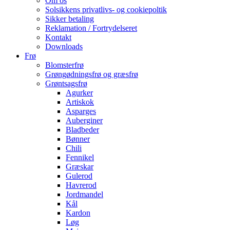
Om os
Solsikkens privatlivs- og cookiepoltik
Sikker betaling
Reklamation / Fortrydelseret
Kontakt
Downloads
Frø
Blomsterfrø
Grøngødningsfrø og græsfrø
Grøntsagsfrø
Agurker
Artiskok
Asparges
Auberginer
Bladbeder
Bønner
Chili
Fennikel
Græskar
Gulerod
Havrerod
Jordmandel
Kål
Kardon
Løg