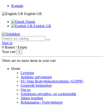
Kontakt
English GB
Dansk
English GB
Sign in
0
Basket
/
Empty
Your cart
×
There are no more items in your cart
Home
Levering
Juridiske oplysninger
EU Data Beskyttelsesforordning. (GDPR)
Generelle betingelser
Om os
Solsikkens privatlivs- og cookiepoltik
Sikker betaling
Reklamation / Fortrydelseret