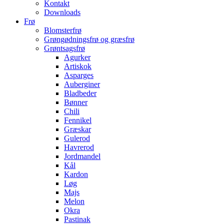
Kontakt
Downloads
Frø
Blomsterfrø
Grøngødningsfrø og græsfrø
Grøntsagsfrø
Agurker
Artiskok
Asparges
Auberginer
Bladbeder
Bønner
Chili
Fennikel
Græskar
Gulerod
Havrerod
Jordmandel
Kål
Kardon
Løg
Majs
Melon
Okra
Pastinak