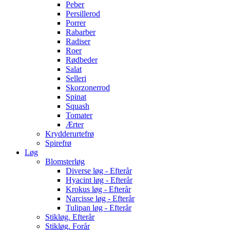
Peber
Persillerod
Porrer
Rabarber
Radiser
Roer
Rødbeder
Salat
Selleri
Skorzonerrod
Spinat
Squash
Tomater
Ærter
Krydderurtefrø
Spirefrø
Løg
Blomsterløg
Diverse løg - Efterår
Hyacint løg - Efterår
Krokus løg - Efterår
Narcisse løg - Efterår
Tulipan løg - Efterår
Stikløg. Efterår
Stikløg. Forår