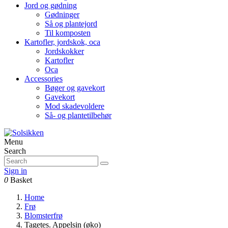
Jord og gødning
Gødninger
Så og plantejord
Til komposten
Kartofler, jordskok, oca
Jordskokker
Kartofler
Oca
Accessories
Bøger og gavekort
Gavekort
Mod skadevoldere
Så- og plantetilbehør
Menu
Search
Sign in
0
Basket
Home
Frø
Blomsterfrø
Tagetes. Appelsin (øko)