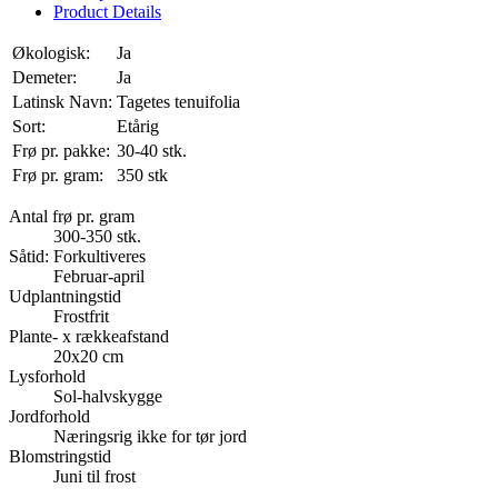
Product Details
Økologisk:
Ja
Demeter:
Ja
Latinsk Navn:
Tagetes tenuifolia
Sort:
Etårig
Frø pr. pakke:
30-40 stk.
Frø pr. gram:
350 stk
Antal frø pr. gram
300-350 stk.
Såtid: Forkultiveres
Februar-april
Udplantningstid
Frostfrit
Plante- x rækkeafstand
20x20 cm
Lysforhold
Sol-halvskygge
Jordforhold
Næringsrig ikke for tør jord
Blomstringstid
Juni til frost