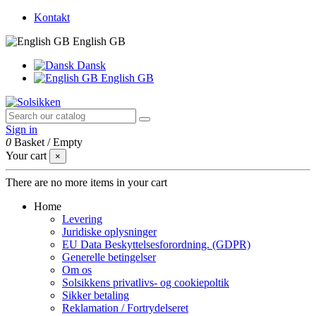
Kontakt
English GB
Dansk
English GB
Sign in
0
Basket
/
Empty
Your cart
×
There are no more items in your cart
Home
Levering
Juridiske oplysninger
EU Data Beskyttelsesforordning. (GDPR)
Generelle betingelser
Om os
Solsikkens privatlivs- og cookiepoltik
Sikker betaling
Reklamation / Fortrydelseret