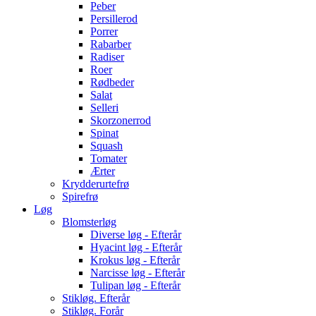
Peber
Persillerod
Porrer
Rabarber
Radiser
Roer
Rødbeder
Salat
Selleri
Skorzonerrod
Spinat
Squash
Tomater
Ærter
Krydderurtefrø
Spirefrø
Løg
Blomsterløg
Diverse løg - Efterår
Hyacint løg - Efterår
Krokus løg - Efterår
Narcisse løg - Efterår
Tulipan løg - Efterår
Stikløg. Efterår
Stikløg. Forår