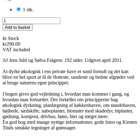
1 stk.
Add to basket
In Stock
kr290.00
VAT included
Af Jens Juhl og Sølva Falgren. 192 sider. Udgivet april 2011.
At dyrke økologisk i ens private have er sund fornuft og det kan
blive en hel sport at få de flotteste, sundeste og bedste afgrøder ved
at bruge naturens egne principper.
I bogen gives god vejledning i, hvordan man kommer i gang, og
hvordan man fortsætter. Der fortælles om principperne bag
økologisk dyrkning, planlægning af køkkenhaven, om staudehaven,
højbede, sædskifte, naboplanter, blomster mod skadedyr, biplanter,
gødning, kompost, drivhus, høns, bier og meget mere.
En god bog med mange nyttige informationer, gode fotos og Kirsten
Tinds smukke tegninger af grønsager.