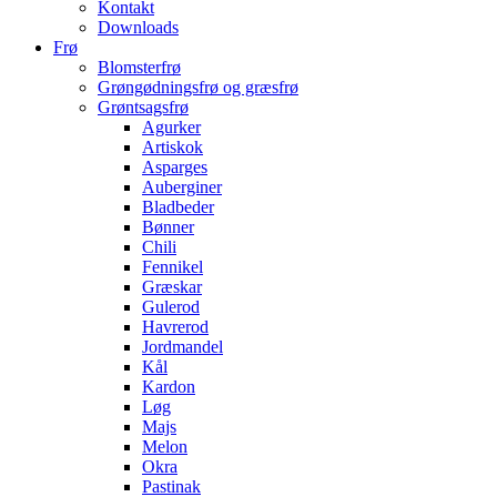
Kontakt
Downloads
Frø
Blomsterfrø
Grøngødningsfrø og græsfrø
Grøntsagsfrø
Agurker
Artiskok
Asparges
Auberginer
Bladbeder
Bønner
Chili
Fennikel
Græskar
Gulerod
Havrerod
Jordmandel
Kål
Kardon
Løg
Majs
Melon
Okra
Pastinak