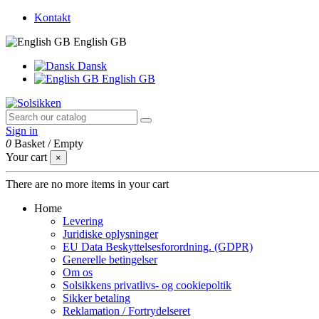
Kontakt
English GB
Dansk
English GB
Sign in
0
Basket
/
Empty
Your cart
×
There are no more items in your cart
Home
Levering
Juridiske oplysninger
EU Data Beskyttelsesforordning. (GDPR)
Generelle betingelser
Om os
Solsikkens privatlivs- og cookiepoltik
Sikker betaling
Reklamation / Fortrydelseret