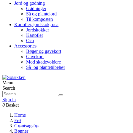
Jord og gødning
Gødninger
Så og plantejord
Til komposten
Kartofler, jordskok, oca
Jordskokker
Kartofler
Oca
Accessories
Bøger og gavekort
Gavekort
Mod skadevoldere
Så- og plantetilbehør
Menu
Search
Sign in
0
Basket
Home
Frø
Grøntsagsfrø
Bønner