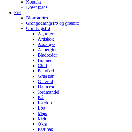
Kontakt
Downloads
Frø
Blomsterfrø
Grøngødningsfrø og græsfrø
Grøntsagsfrø
Agurker
Artiskok
Asparges
Auberginer
Bladbeder
Bønner
Chili
Fennikel
Græskar
Gulerod
Havrerod
Jordmandel
Kål
Kardon
Løg
Majs
Melon
Okra
Pastinak