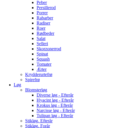
Peber
Persillerod
Porrer
Rabarber
Radiser
Roer
Rødbeder
Salat
Selleri
Skorzonerrod
Spinat
Squash
Tomater
Ærter
Krydderurtefrø
Spirefrø
Løg
Blomsterløg
Diverse løg - Efterår
Hyacint løg - Efterår
Krokus løg - Efterår
Narcisse løg - Efterår
Tulipan løg - Efterår
Stikløg. Efterår
Stikløg. Forår