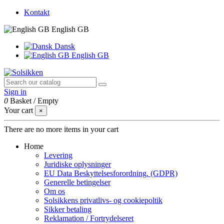
Kontakt
English GB
Dansk
English GB
Sign in
0
Basket
/
Empty
Your cart
×
There are no more items in your cart
Home
Levering
Juridiske oplysninger
EU Data Beskyttelsesforordning. (GDPR)
Generelle betingelser
Om os
Solsikkens privatlivs- og cookiepoltik
Sikker betaling
Reklamation / Fortrydelseret