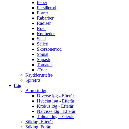
Peber
Persillerod
Porrer
Rabarber
Radiser
Roer
Rødbeder
Salat
Selleri
Skorzonerrod
Spinat
Squash
Tomater
Ærter
Krydderurtefrø
Spirefrø
Løg
Blomsterløg
Diverse løg - Efterår
Hyacint løg - Efterår
Krokus løg - Efterår
Narcisse løg - Efterår
Tulipan løg - Efterår
Stikløg. Efterår
Stikløg. Forår