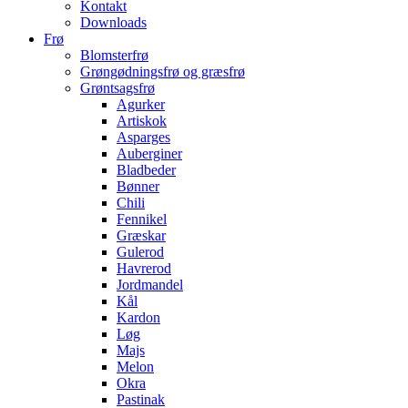
Kontakt
Downloads
Frø
Blomsterfrø
Grøngødningsfrø og græsfrø
Grøntsagsfrø
Agurker
Artiskok
Asparges
Auberginer
Bladbeder
Bønner
Chili
Fennikel
Græskar
Gulerod
Havrerod
Jordmandel
Kål
Kardon
Løg
Majs
Melon
Okra
Pastinak