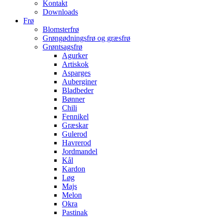
Kontakt
Downloads
Frø
Blomsterfrø
Grøngødningsfrø og græsfrø
Grøntsagsfrø
Agurker
Artiskok
Asparges
Auberginer
Bladbeder
Bønner
Chili
Fennikel
Græskar
Gulerod
Havrerod
Jordmandel
Kål
Kardon
Løg
Majs
Melon
Okra
Pastinak