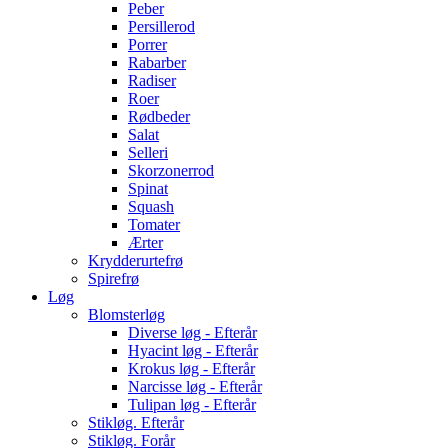
Peber
Persillerod
Porrer
Rabarber
Radiser
Roer
Rødbeder
Salat
Selleri
Skorzonerrod
Spinat
Squash
Tomater
Ærter
Krydderurtefrø
Spirefrø
Løg
Blomsterløg
Diverse løg - Efterår
Hyacint løg - Efterår
Krokus løg - Efterår
Narcisse løg - Efterår
Tulipan løg - Efterår
Stikløg. Efterår
Stikløg. Forår