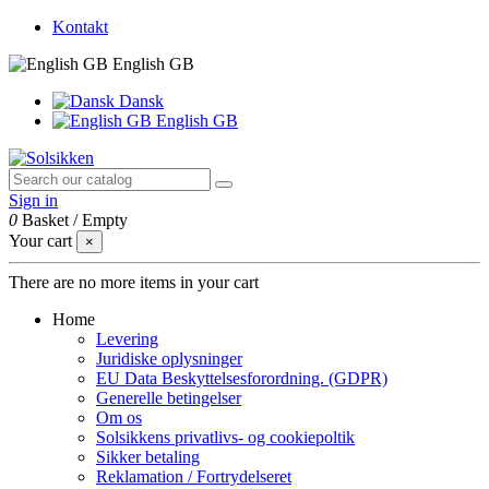
Kontakt
English GB
Dansk
English GB
Sign in
0
Basket
/
Empty
Your cart
×
There are no more items in your cart
Home
Levering
Juridiske oplysninger
EU Data Beskyttelsesforordning. (GDPR)
Generelle betingelser
Om os
Solsikkens privatlivs- og cookiepoltik
Sikker betaling
Reklamation / Fortrydelseret