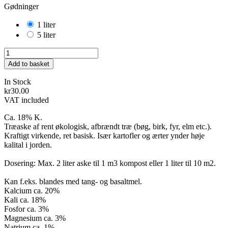
Gødninger
1 liter
5 liter
Add to basket
In Stock
kr30.00
VAT included
Ca. 18% K.
Træaske af rent økologisk, afbrændt træ (bøg, birk, fyr, elm etc.).
Kraftigt virkende, ret basisk. Især kartofler og ærter ynder høje
kalital i jorden.
Dosering: Max. 2 liter aske til 1 m3 kompost eller 1 liter til 10 m2.
Kan f.eks. blandes med tang- og basaltmel.
Kalcium ca. 20%
Kali ca. 18%
Fosfor ca. 3%
Magnesium ca. 3%
Natrium ca. 1%