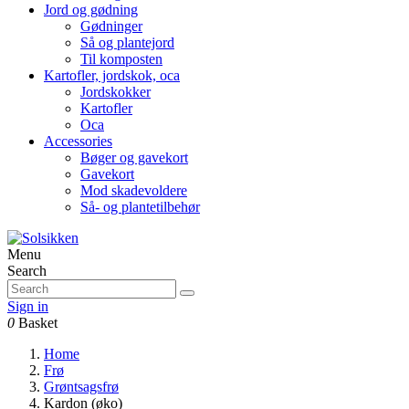
Jord og gødning
Gødninger
Så og plantejord
Til komposten
Kartofler, jordskok, oca
Jordskokker
Kartofler
Oca
Accessories
Bøger og gavekort
Gavekort
Mod skadevoldere
Så- og plantetilbehør
Menu
Search
Sign in
0
Basket
Home
Frø
Grøntsagsfrø
Kardon (øko)