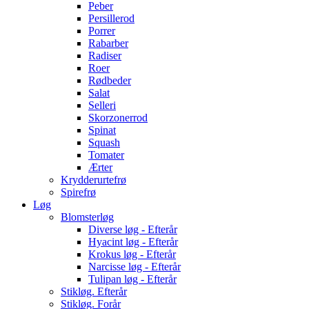
Peber
Persillerod
Porrer
Rabarber
Radiser
Roer
Rødbeder
Salat
Selleri
Skorzonerrod
Spinat
Squash
Tomater
Ærter
Krydderurtefrø
Spirefrø
Løg
Blomsterløg
Diverse løg - Efterår
Hyacint løg - Efterår
Krokus løg - Efterår
Narcisse løg - Efterår
Tulipan løg - Efterår
Stikløg. Efterår
Stikløg. Forår