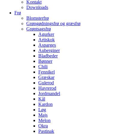
Kontakt
Downloads
Frø
Blomsterfrø
Grøngødningsfrø og græsfrø
Grøntsagsfrø
Agurker
Artiskok
Asparges
Auberginer
Bladbeder
Bønner
Chili
Fennikel
Græskar
Gulerod
Havrerod
Jordmandel
Kål
Kardon
Løg
Majs
Melon
Okra
Pastinak