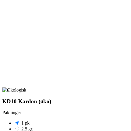
KD10 Kardon (øko)
Pakninger
1 pk
2.5 gr.