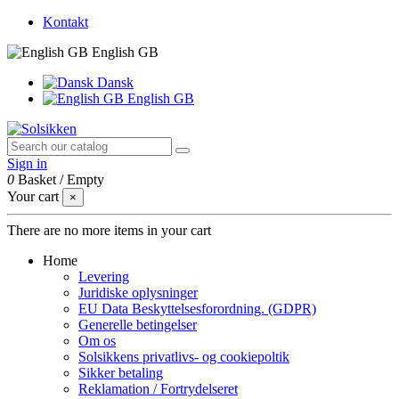
Kontakt
English GB
Dansk
English GB
Sign in
0
Basket
/
Empty
Your cart
×
There are no more items in your cart
Home
Levering
Juridiske oplysninger
EU Data Beskyttelsesforordning. (GDPR)
Generelle betingelser
Om os
Solsikkens privatlivs- og cookiepoltik
Sikker betaling
Reklamation / Fortrydelseret