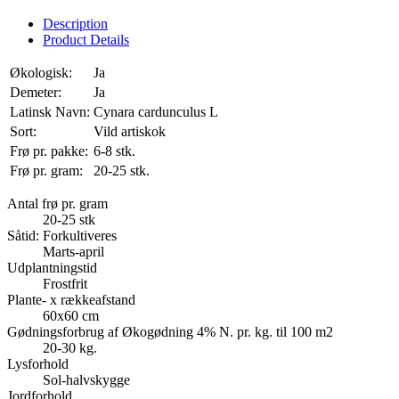
Description
Product Details
Økologisk:
Ja
Demeter:
Ja
Latinsk Navn:
Cynara cardunculus L
Sort:
Vild artiskok
Frø pr. pakke:
6-8 stk.
Frø pr. gram:
20-25 stk.
Antal frø pr. gram
20-25 stk
Såtid: Forkultiveres
Marts-april
Udplantningstid
Frostfrit
Plante- x rækkeafstand
60x60 cm
Gødningsforbrug af Økogødning 4% N. pr. kg. til 100 m2
20-30 kg.
Lysforhold
Sol-halvskygge
Jordforhold