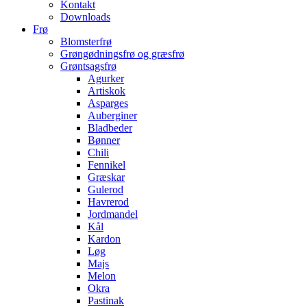
Kontakt
Downloads
Frø
Blomsterfrø
Grøngødningsfrø og græsfrø
Grøntsagsfrø
Agurker
Artiskok
Asparges
Auberginer
Bladbeder
Bønner
Chili
Fennikel
Græskar
Gulerod
Havrerod
Jordmandel
Kål
Kardon
Løg
Majs
Melon
Okra
Pastinak