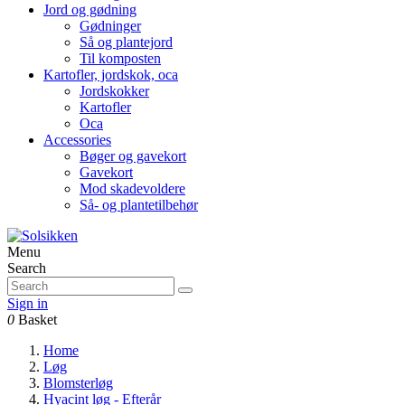
Jord og gødning
Gødninger
Så og plantejord
Til komposten
Kartofler, jordskok, oca
Jordskokker
Kartofler
Oca
Accessories
Bøger og gavekort
Gavekort
Mod skadevoldere
Så- og plantetilbehør
Menu
Search
Sign in
0
Basket
Home
Løg
Blomsterløg
Hyacint løg - Efterår