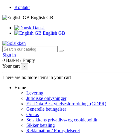
Kontakt
English GB
Dansk
English GB
Sign in
0
Basket
/
Empty
Your cart
×
There are no more items in your cart
Home
Levering
Juridiske oplysninger
EU Data Beskyttelsesforordning. (GDPR)
Generelle betingelser
Om os
Solsikkens privatlivs- og cookiepoltik
Sikker betaling
Reklamation / Fortrydelseret