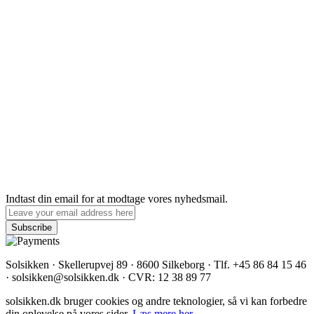
Indtast din email for at modtage vores nyhedsmail.
Solsikken · Skellerupvej 89 · 8600 Silkeborg · Tlf. +45 86 84 15 46
· solsikken@solsikken.dk · CVR: 12 38 89 77
solsikken.dk bruger cookies og andre teknologier, så vi kan forbedre
din oplevelse på vores sider.
Læs mere her