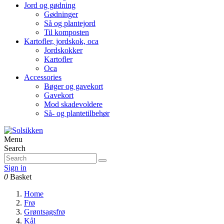
Jord og gødning
Gødninger
Så og plantejord
Til komposten
Kartofler, jordskok, oca
Jordskokker
Kartofler
Oca
Accessories
Bøger og gavekort
Gavekort
Mod skadevoldere
Så- og plantetilbehør
Menu
Search
Sign in
0
Basket
Home
Frø
Grøntsagsfrø
Kål