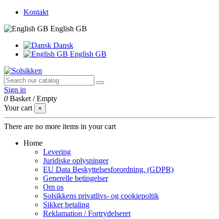
Kontakt
English GB
Dansk
English GB
Sign in
0
Basket
/
Empty
Your cart
×
There are no more items in your cart
Home
Levering
Juridiske oplysninger
EU Data Beskyttelsesforordning. (GDPR)
Generelle betingelser
Om os
Solsikkens privatlivs- og cookiepoltik
Sikker betaling
Reklamation / Fortrydelseret