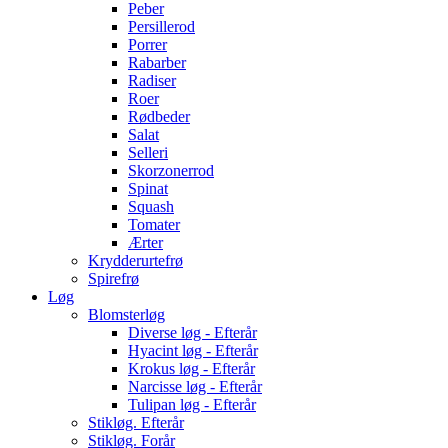
Peber
Persillerod
Porrer
Rabarber
Radiser
Roer
Rødbeder
Salat
Selleri
Skorzonerrod
Spinat
Squash
Tomater
Ærter
Krydderurtefrø
Spirefrø
Løg
Blomsterløg
Diverse løg - Efterår
Hyacint løg - Efterår
Krokus løg - Efterår
Narcisse løg - Efterår
Tulipan løg - Efterår
Stikløg. Efterår
Stikløg. Forår