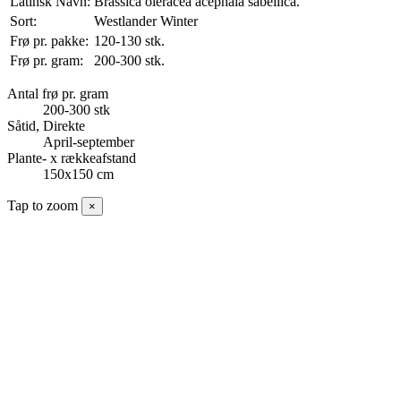
Latinsk Navn:
Brassica oleracea acephala sabellica.
Sort:
Westlander Winter
Frø pr. pakke:
120-130 stk.
Frø pr. gram:
200-300 stk.
Antal frø pr. gram
200-300 stk
Såtid, Direkte
April-september
Plante- x rækkeafstand
150x150 cm
Tap to zoom
×