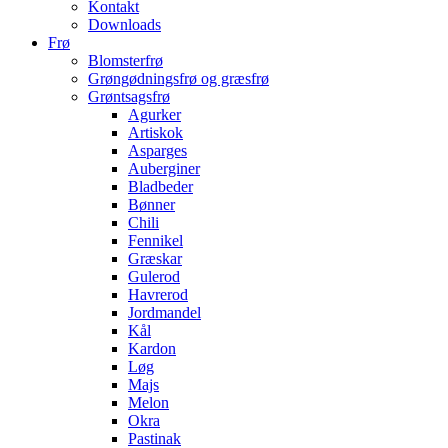
Kontakt
Downloads
Frø
Blomsterfrø
Grøngødningsfrø og græsfrø
Grøntsagsfrø
Agurker
Artiskok
Asparges
Auberginer
Bladbeder
Bønner
Chili
Fennikel
Græskar
Gulerod
Havrerod
Jordmandel
Kål
Kardon
Løg
Majs
Melon
Okra
Pastinak