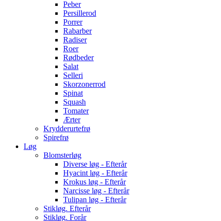
Peber
Persillerod
Porrer
Rabarber
Radiser
Roer
Rødbeder
Salat
Selleri
Skorzonerrod
Spinat
Squash
Tomater
Ærter
Krydderurtefrø
Spirefrø
Løg
Blomsterløg
Diverse løg - Efterår
Hyacint løg - Efterår
Krokus løg - Efterår
Narcisse løg - Efterår
Tulipan løg - Efterår
Stikløg. Efterår
Stikløg. Forår