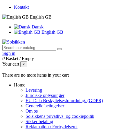
Kontakt
English GB
Dansk
English GB
Sign in
0
Basket
/
Empty
Your cart
×
There are no more items in your cart
Home
Levering
Juridiske oplysninger
EU Data Beskyttelsesforordning. (GDPR)
Generelle betingelser
Om os
Solsikkens privatlivs- og cookiepoltik
Sikker betaling
Reklamation / Fortrydelseret