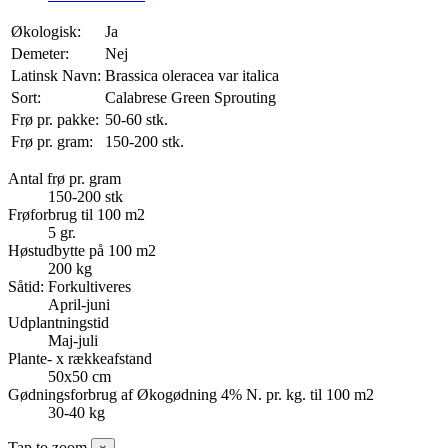
Økologisk:
Ja
Demeter:
Nej
Latinsk Navn:
Brassica oleracea var italica
Sort:
Calabrese Green Sprouting
Frø pr. pakke:
50-60 stk.
Frø pr. gram:
150-200 stk.
Antal frø pr. gram
150-200 stk
Frøforbrug til 100 m2
5 gr.
Høstudbytte på 100 m2
200 kg
Såtid: Forkultiveres
April-juni
Udplantningstid
Maj-juli
Plante- x rækkeafstand
50x50 cm
Gødningsforbrug af Økogødning 4% N. pr. kg. til 100 m2
30-40 kg
Tap to zoom