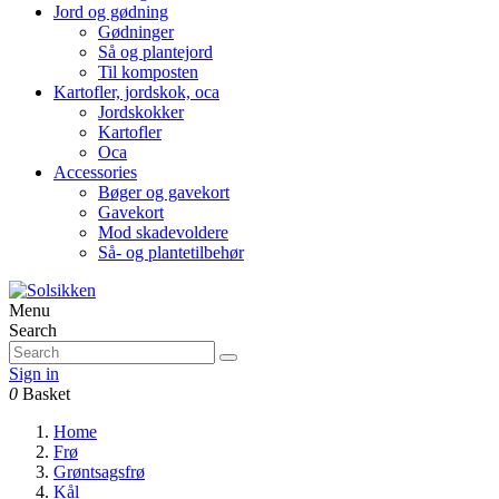
Jord og gødning
Gødninger
Så og plantejord
Til komposten
Kartofler, jordskok, oca
Jordskokker
Kartofler
Oca
Accessories
Bøger og gavekort
Gavekort
Mod skadevoldere
Så- og plantetilbehør
Menu
Search
Sign in
0
Basket
Home
Frø
Grøntsagsfrø
Kål