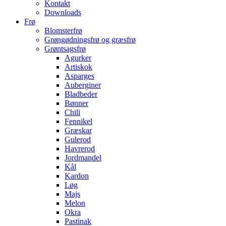
Kontakt
Downloads
Frø
Blomsterfrø
Grøngødningsfrø og græsfrø
Grøntsagsfrø
Agurker
Artiskok
Asparges
Auberginer
Bladbeder
Bønner
Chili
Fennikel
Græskar
Gulerod
Havrerod
Jordmandel
Kål
Kardon
Løg
Majs
Melon
Okra
Pastinak