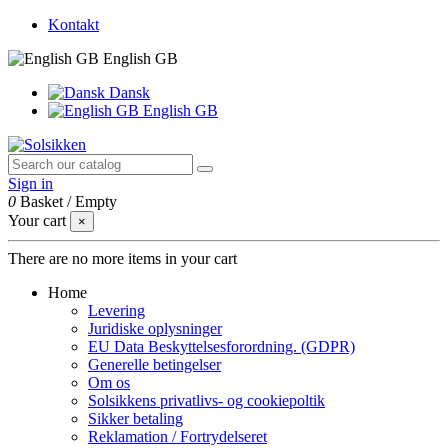
Kontakt
English GB
Dansk
English GB
Sign in
0
Basket
/
Empty
Your cart
×
There are no more items in your cart
Home
Levering
Juridiske oplysninger
EU Data Beskyttelsesforordning. (GDPR)
Generelle betingelser
Om os
Solsikkens privatlivs- og cookiepoltik
Sikker betaling
Reklamation / Fortrydelseret