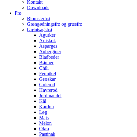
Kontakt
Downloads
Frø
Blomsterfrø
Grøngødningsfrø og græsfrø
Grøntsagsfrø
Agurker
Artiskok
Asparges
Auberginer
Bladbeder
Bønner
Chili
Fennikel
Græskar
Gulerod
Havrerod
Jordmandel
Kål
Kardon
Løg
Majs
Melon
Okra
Pastinak