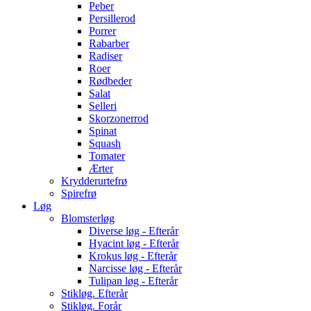
Peber
Persillerod
Porrer
Rabarber
Radiser
Roer
Rødbeder
Salat
Selleri
Skorzonerrod
Spinat
Squash
Tomater
Ærter
Krydderurtefrø
Spirefrø
Løg
Blomsterløg
Diverse løg - Efterår
Hyacint løg - Efterår
Krokus løg - Efterår
Narcisse løg - Efterår
Tulipan løg - Efterår
Stikløg. Efterår
Stikløg. Forår