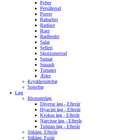
Peber
Persillerod
Porrer
Rabarber
Radiser
Roer
Rødbeder
Salat
Selleri
Skorzonerrod
Spinat
Squash
Tomater
Ærter
Krydderurtefrø
Spirefrø
Løg
Blomsterløg
Diverse løg - Efterår
Hyacint løg - Efterår
Krokus løg - Efterår
Narcisse løg - Efterår
Tulipan løg - Efterår
Stikløg. Efterår
Stikløg. Forår