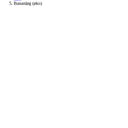
Bananløg (øko)