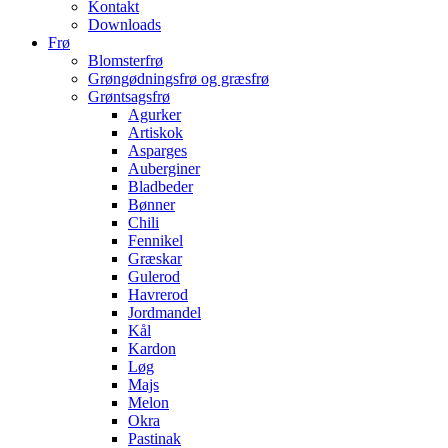
Kontakt
Downloads
Frø
Blomsterfrø
Grøngødningsfrø og græsfrø
Grøntsagsfrø
Agurker
Artiskok
Asparges
Auberginer
Bladbeder
Bønner
Chili
Fennikel
Græskar
Gulerod
Havrerod
Jordmandel
Kål
Kardon
Løg
Majs
Melon
Okra
Pastinak