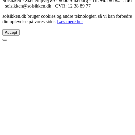
Solsikken · Skellerupvej 89 · 8600 Silkeborg · Tlf. +45 86 84 15 46
· solsikken@solsikken.dk · CVR: 12 38 89 77
solsikken.dk bruger cookies og andre teknologier, så vi kan forbedre
din oplevelse på vores sider.
Læs mere her
Accept