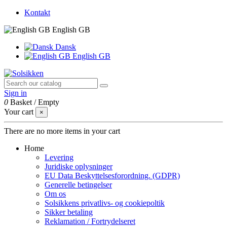
Kontakt
English GB
Dansk
English GB
Sign in
0
Basket
/
Empty
Your cart
×
There are no more items in your cart
Home
Levering
Juridiske oplysninger
EU Data Beskyttelsesforordning. (GDPR)
Generelle betingelser
Om os
Solsikkens privatlivs- og cookiepoltik
Sikker betaling
Reklamation / Fortrydelseret