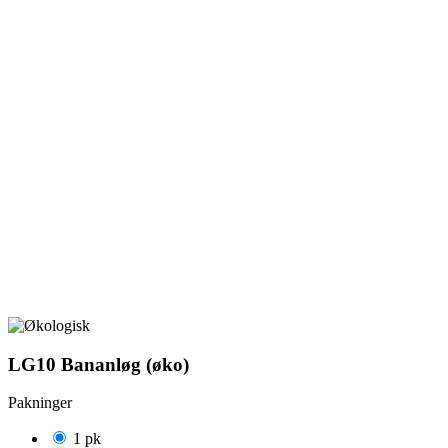
LG10 Bananløg (øko)
Pakninger
1 pk