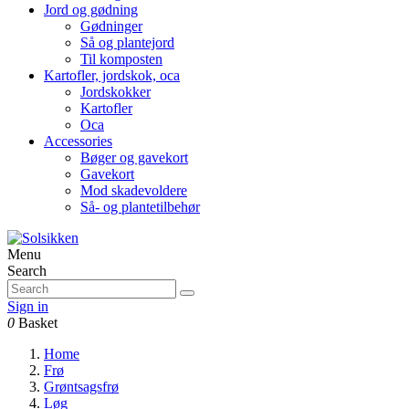
Jord og gødning
Gødninger
Så og plantejord
Til komposten
Kartofler, jordskok, oca
Jordskokker
Kartofler
Oca
Accessories
Bøger og gavekort
Gavekort
Mod skadevoldere
Så- og plantetilbehør
Menu
Search
Sign in
0
Basket
Home
Frø
Grøntsagsfrø
Løg