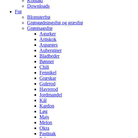
Kontakt
Downloads
Frø
Blomsterfrø
Grøngødningsfrø og græsfrø
Grøntsagsfrø
Agurker
Artiskok
Asparges
Auberginer
Bladbeder
Bønner
Chili
Fennikel
Græskar
Gulerod
Havrerod
Jordmandel
Kål
Kardon
Løg
Majs
Melon
Okra
Pastinak