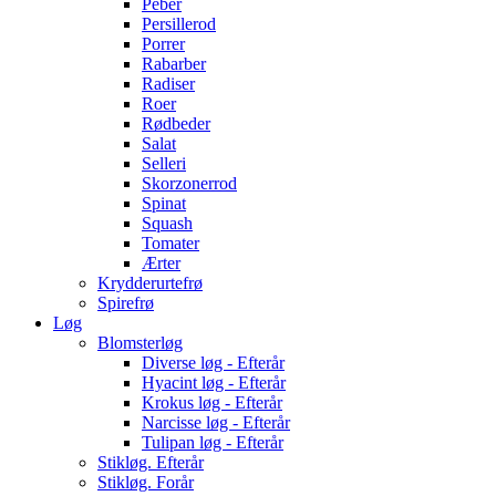
Peber
Persillerod
Porrer
Rabarber
Radiser
Roer
Rødbeder
Salat
Selleri
Skorzonerrod
Spinat
Squash
Tomater
Ærter
Krydderurtefrø
Spirefrø
Løg
Blomsterløg
Diverse løg - Efterår
Hyacint løg - Efterår
Krokus løg - Efterår
Narcisse løg - Efterår
Tulipan løg - Efterår
Stikløg. Efterår
Stikløg. Forår