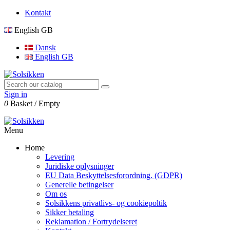
Kontakt
English GB
Dansk
English GB
Sign in
0
Basket
/
Empty
Menu
Home
Levering
Juridiske oplysninger
EU Data Beskyttelsesforordning. (GDPR)
Generelle betingelser
Om os
Solsikkens privatlivs- og cookiepoltik
Sikker betaling
Reklamation / Fortrydelseret