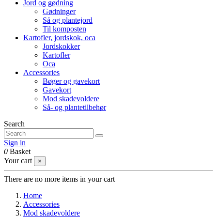
Jord og gødning
Gødninger
Så og plantejord
Til komposten
Kartofler, jordskok, oca
Jordskokker
Kartofler
Oca
Accessories
Bøger og gavekort
Gavekort
Mod skadevoldere
Så- og plantetilbehør
Search
Sign in
0
Basket
Your cart
×
There are no more items in your cart
Home
Accessories
Mod skadevoldere