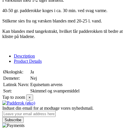
I væksthus med 1-2 uger imellem.
40-50 gr. padderokke koges i ca. 30 min. ved svag varme.
Stilkene sies fra og væsken blandes med 20-25 l. vand.
Kan blandes med tangekstrakt, hvilket får padderokken til bedre at
klistre på bladene.
Description
Product Details
Økologisk:
Ja
Demeter:
Nej
Latinsk Navn:
Equisetum arvens
Sort:
Skimmel og svampemiddel
Tap to zoom
×
Indtast din email for at modtage vores nyhedsmail.