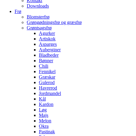
Kontakt
Downloads
Frø
Blomsterfrø
Grøngødningsfrø og græsfrø
Grøntsagsfrø
Agurker
Artiskok
Asparges
Auberginer
Bladbeder
Bønner
Chili
Fennikel
Græskar
Gulerod
Havrerod
Jordmandel
Kål
Kardon
Løg
Majs
Melon
Okra
Pastinak