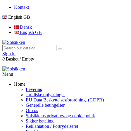
Kontakt
English GB
Dansk
English GB
Sign in
0
Basket
/
Empty
Menu
Home
Levering
Juridiske oplysninger
EU Data Beskyttelsesforordning. (GDPR)
Generelle betingelser
Om os
Solsikkens privatlivs- og cookiepoltik
Sikker betaling
Reklamation / Fortrydelseret