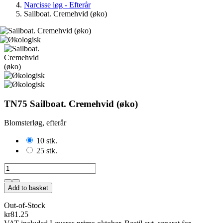
Narcisse løg - Efterår
Sailboat. Cremehvid (øko)
TN75 Sailboat. Cremehvid (øko)
Blomsterløg, efterår
10 stk.
25 stk.
Add to basket
Out-of-Stock
kr81.25