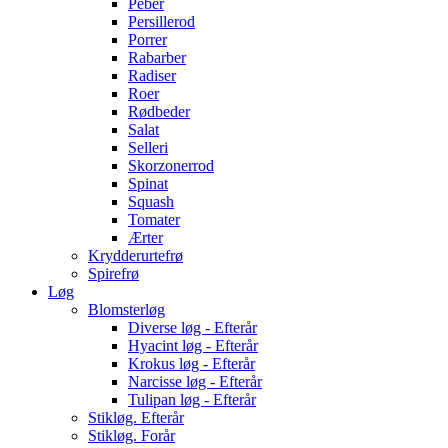
Peber
Persillerod
Porrer
Rabarber
Radiser
Roer
Rødbeder
Salat
Selleri
Skorzonerrod
Spinat
Squash
Tomater
Ærter
Krydderurtefrø
Spirefrø
Løg
Blomsterløg
Diverse løg - Efterår
Hyacint løg - Efterår
Krokus løg - Efterår
Narcisse løg - Efterår
Tulipan løg - Efterår
Stikløg. Efterår
Stikløg. Forår