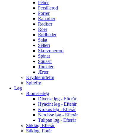
Peber
Persillerod
Porrer
Rabarber
Radiser
Roer
Rødbeder
Salat
Selleri
Skorzonerrod
Spinat
Squash
Tomater
Ærter
Krydderurtefrø
Spirefrø
Løg
Blomsterløg
Diverse løg - Efterår
Hyacint løg - Efterår
Krokus løg - Efterår
Narcisse løg - Efterår
Tulipan løg - Efterår
Stikløg. Efterår
Stikløg. Forår