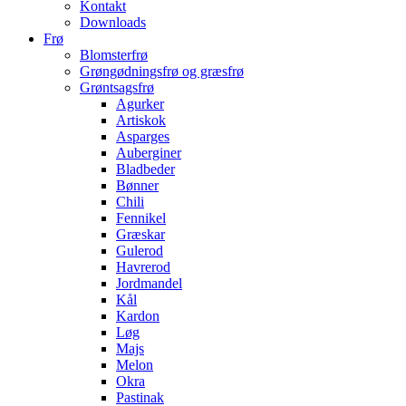
Kontakt
Downloads
Frø
Blomsterfrø
Grøngødningsfrø og græsfrø
Grøntsagsfrø
Agurker
Artiskok
Asparges
Auberginer
Bladbeder
Bønner
Chili
Fennikel
Græskar
Gulerod
Havrerod
Jordmandel
Kål
Kardon
Løg
Majs
Melon
Okra
Pastinak