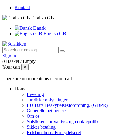
Kontakt
English GB
Dansk
English GB
Sign in
0
Basket
/
Empty
Your cart
×
There are no more items in your cart
Home
Levering
Juridiske oplysninger
EU Data Beskyttelsesforordning. (GDPR)
Generelle betingelser
Om os
Solsikkens privatlivs- og cookiepoltik
Sikker betaling
Reklamation / Fortrydelseret