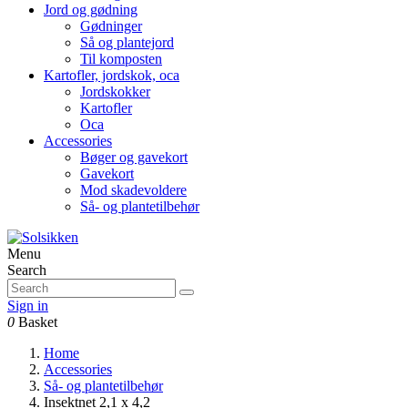
Jord og gødning
Gødninger
Så og plantejord
Til komposten
Kartofler, jordskok, oca
Jordskokker
Kartofler
Oca
Accessories
Bøger og gavekort
Gavekort
Mod skadevoldere
Så- og plantetilbehør
Menu
Search
Sign in
0
Basket
Home
Accessories
Så- og plantetilbehør
Insektnet 2,1 x 4,2