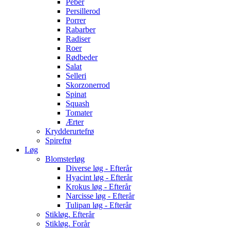
Peber
Persillerod
Porrer
Rabarber
Radiser
Roer
Rødbeder
Salat
Selleri
Skorzonerrod
Spinat
Squash
Tomater
Ærter
Krydderurtefrø
Spirefrø
Løg
Blomsterløg
Diverse løg - Efterår
Hyacint løg - Efterår
Krokus løg - Efterår
Narcisse løg - Efterår
Tulipan løg - Efterår
Stikløg. Efterår
Stikløg. Forår