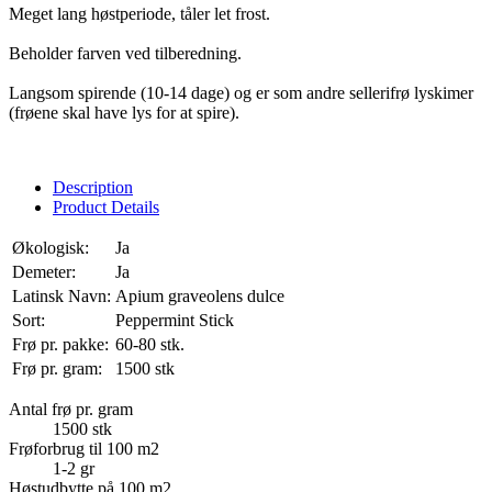
Meget lang høstperiode, tåler let frost.
Beholder farven ved tilberedning.
Langsom spirende (10-14 dage) og er som andre sellerifrø lyskimer
(frøene skal have lys for at spire).
Description
Product Details
Økologisk:
Ja
Demeter:
Ja
Latinsk Navn:
Apium graveolens dulce
Sort:
Peppermint Stick
Frø pr. pakke:
60-80 stk.
Frø pr. gram:
1500 stk
Antal frø pr. gram
1500 stk
Frøforbrug til 100 m2
1-2 gr
Høstudbytte på 100 m2