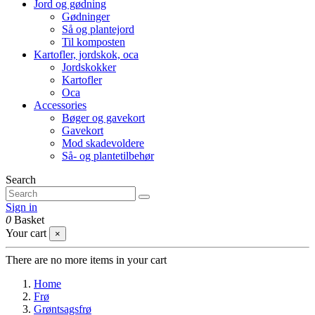
Jord og gødning
Gødninger
Så og plantejord
Til komposten
Kartofler, jordskok, oca
Jordskokker
Kartofler
Oca
Accessories
Bøger og gavekort
Gavekort
Mod skadevoldere
Så- og plantetilbehør
Search
Sign in
0
Basket
Your cart
×
There are no more items in your cart
Home
Frø
Grøntsagsfrø