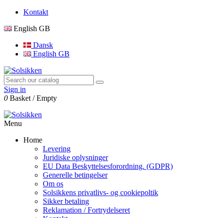
Kontakt
English GB
Dansk
English GB
Sign in
0
Basket
/
Empty
Menu
Home
Levering
Juridiske oplysninger
EU Data Beskyttelsesforordning. (GDPR)
Generelle betingelser
Om os
Solsikkens privatlivs- og cookiepoltik
Sikker betaling
Reklamation / Fortrydelseret