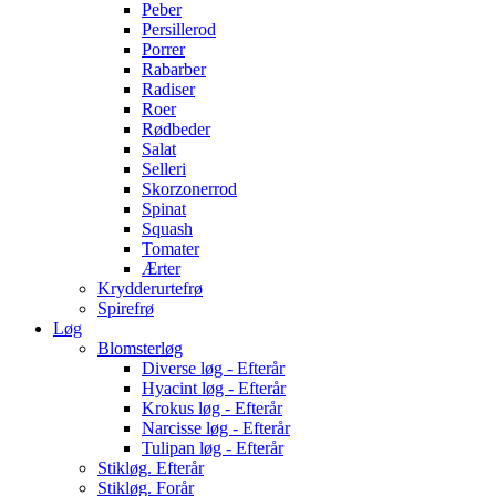
Peber
Persillerod
Porrer
Rabarber
Radiser
Roer
Rødbeder
Salat
Selleri
Skorzonerrod
Spinat
Squash
Tomater
Ærter
Krydderurtefrø
Spirefrø
Løg
Blomsterløg
Diverse løg - Efterår
Hyacint løg - Efterår
Krokus løg - Efterår
Narcisse løg - Efterår
Tulipan løg - Efterår
Stikløg. Efterår
Stikløg. Forår