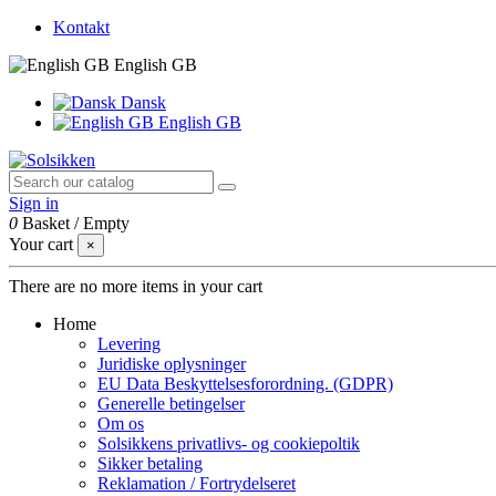
Kontakt
English GB
Dansk
English GB
Sign in
0
Basket
/
Empty
Your cart
×
There are no more items in your cart
Home
Levering
Juridiske oplysninger
EU Data Beskyttelsesforordning. (GDPR)
Generelle betingelser
Om os
Solsikkens privatlivs- og cookiepoltik
Sikker betaling
Reklamation / Fortrydelseret