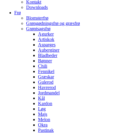
Kontakt
Downloads
Frø
Blomsterfrø
Grøngødningsfrø og græsfrø
Grøntsagsfrø
Agurker
Artiskok
Asparges
Auberginer
Bladbeder
Bønner
Chili
Fennikel
Græskar
Gulerod
Havrerod
Jordmandel
Kål
Kardon
Løg
Majs
Melon
Okra
Pastinak