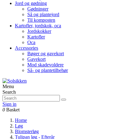
Jord og gødning
Gødninger
Så og plantejord
Til komposten
Kartofler, jordskok, oca
Jordskokker
Kartofler
Oca
Accessories
Bøger og gavekort
Gavekort
Mod skadevoldere
Så- og plantetilbehør
Menu
Search
Sign in
0
Basket
Home
Løg
Blomsterløg
Tulipan løg - Efterår