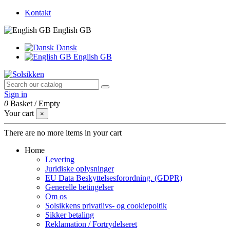
Kontakt
English GB
Dansk
English GB
Sign in
0
Basket
/
Empty
Your cart
×
There are no more items in your cart
Home
Levering
Juridiske oplysninger
EU Data Beskyttelsesforordning. (GDPR)
Generelle betingelser
Om os
Solsikkens privatlivs- og cookiepoltik
Sikker betaling
Reklamation / Fortrydelseret