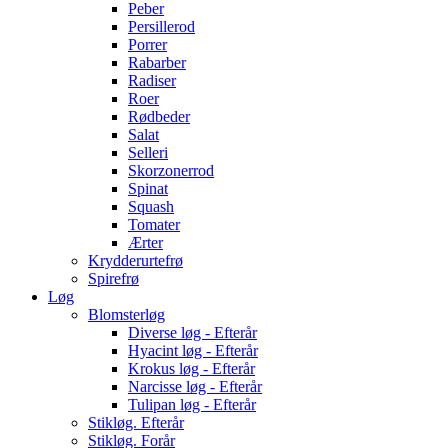
Peber
Persillerod
Porrer
Rabarber
Radiser
Roer
Rødbeder
Salat
Selleri
Skorzonerrod
Spinat
Squash
Tomater
Ærter
Krydderurtefrø
Spirefrø
Løg
Blomsterløg
Diverse løg - Efterår
Hyacint løg - Efterår
Krokus løg - Efterår
Narcisse løg - Efterår
Tulipan løg - Efterår
Stikløg. Efterår
Stikløg. Forår