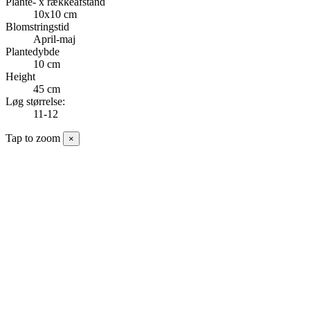
Plante- x rækkeafstand
10x10 cm
Blomstringstid
April-maj
Plantedybde
10 cm
Height
45 cm
Løg størrelse:
11-12
Tap to zoom
×