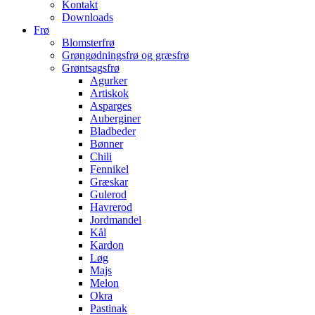
Kontakt
Downloads
Frø
Blomsterfrø
Grøngødningsfrø og græsfrø
Grøntsagsfrø
Agurker
Artiskok
Asparges
Auberginer
Bladbeder
Bønner
Chili
Fennikel
Græskar
Gulerod
Havrerod
Jordmandel
Kål
Kardon
Løg
Majs
Melon
Okra
Pastinak