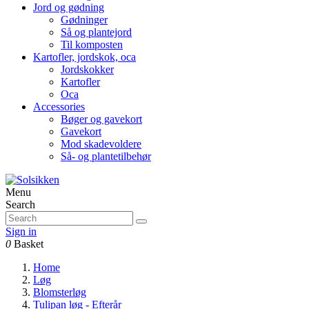
Jord og gødning
Gødninger
Så og plantejord
Til komposten
Kartofler, jordskok, oca
Jordskokker
Kartofler
Oca
Accessories
Bøger og gavekort
Gavekort
Mod skadevoldere
Så- og plantetilbehør
Menu
Search
Sign in
0
Basket
Home
Løg
Blomsterløg
Tulipan løg - Efterår