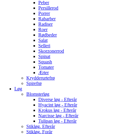
Peber
Persillerod
Porrer
Rabarber
Radiser
Roer
Rødbeder
Salat
Selleri
Skorzonerrod
Spinat
Squash
Tomater
Ærter
Krydderurtefrø
Spirefrø
Løg
Blomsterløg
Diverse løg - Efterår
Hyacint løg - Efterår
Krokus løg - Efterår
Narcisse løg - Efterår
Tulipan løg - Efterår
Stikløg. Efterår
Stikløg. Forår