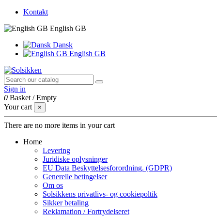
Kontakt
English GB
Dansk
English GB
Sign in
0
Basket
/
Empty
Your cart
×
There are no more items in your cart
Home
Levering
Juridiske oplysninger
EU Data Beskyttelsesforordning. (GDPR)
Generelle betingelser
Om os
Solsikkens privatlivs- og cookiepoltik
Sikker betaling
Reklamation / Fortrydelseret