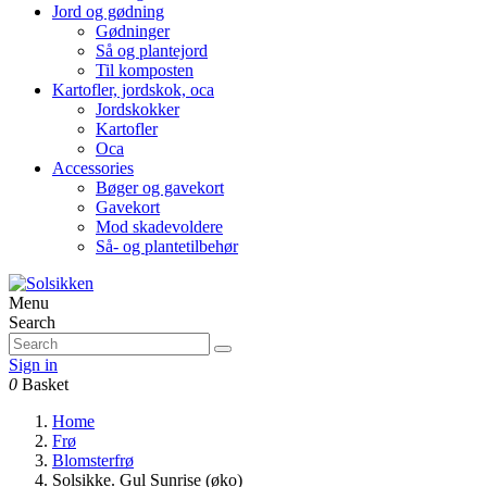
Jord og gødning
Gødninger
Så og plantejord
Til komposten
Kartofler, jordskok, oca
Jordskokker
Kartofler
Oca
Accessories
Bøger og gavekort
Gavekort
Mod skadevoldere
Så- og plantetilbehør
Menu
Search
Sign in
0
Basket
Home
Frø
Blomsterfrø
Solsikke. Gul Sunrise (øko)