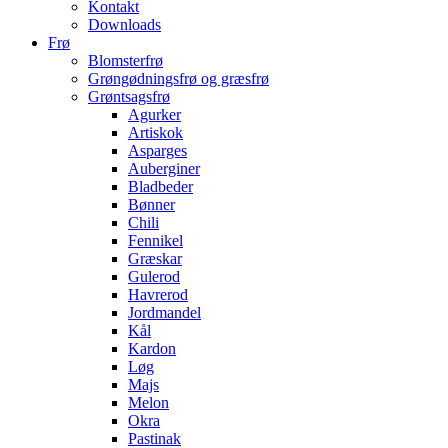
Kontakt
Downloads
Frø
Blomsterfrø
Grøngødningsfrø og græsfrø
Grøntsagsfrø
Agurker
Artiskok
Asparges
Auberginer
Bladbeder
Bønner
Chili
Fennikel
Græskar
Gulerod
Havrerod
Jordmandel
Kål
Kardon
Løg
Majs
Melon
Okra
Pastinak