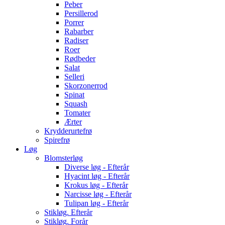
Peber
Persillerod
Porrer
Rabarber
Radiser
Roer
Rødbeder
Salat
Selleri
Skorzonerrod
Spinat
Squash
Tomater
Ærter
Krydderurtefrø
Spirefrø
Løg
Blomsterløg
Diverse løg - Efterår
Hyacint løg - Efterår
Krokus løg - Efterår
Narcisse løg - Efterår
Tulipan løg - Efterår
Stikløg. Efterår
Stikløg. Forår