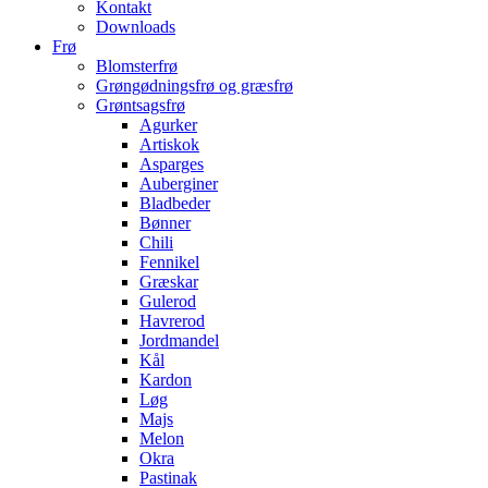
Kontakt
Downloads
Frø
Blomsterfrø
Grøngødningsfrø og græsfrø
Grøntsagsfrø
Agurker
Artiskok
Asparges
Auberginer
Bladbeder
Bønner
Chili
Fennikel
Græskar
Gulerod
Havrerod
Jordmandel
Kål
Kardon
Løg
Majs
Melon
Okra
Pastinak