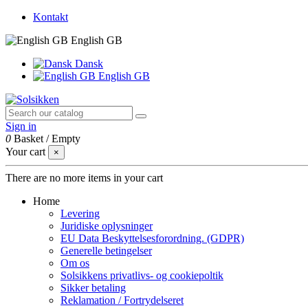
Kontakt
English GB
Dansk
English GB
Sign in
0
Basket
/
Empty
Your cart
×
There are no more items in your cart
Home
Levering
Juridiske oplysninger
EU Data Beskyttelsesforordning. (GDPR)
Generelle betingelser
Om os
Solsikkens privatlivs- og cookiepoltik
Sikker betaling
Reklamation / Fortrydelseret