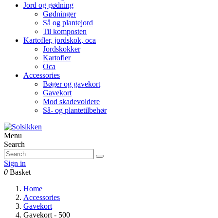
Jord og gødning
Gødninger
Så og plantejord
Til komposten
Kartofler, jordskok, oca
Jordskokker
Kartofler
Oca
Accessories
Bøger og gavekort
Gavekort
Mod skadevoldere
Så- og plantetilbehør
Menu
Search
Sign in
0
Basket
Home
Accessories
Gavekort
Gavekort - 500