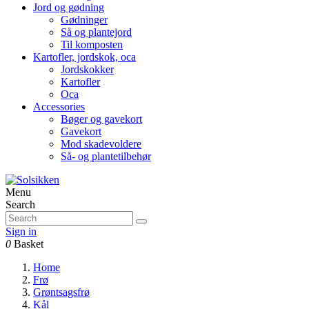
Jord og gødning
Gødninger
Så og plantejord
Til komposten
Kartofler, jordskok, oca
Jordskokker
Kartofler
Oca
Accessories
Bøger og gavekort
Gavekort
Mod skadevoldere
Så- og plantetilbehør
Menu
Search
Sign in
0
Basket
Home
Frø
Grøntsagsfrø
Kål