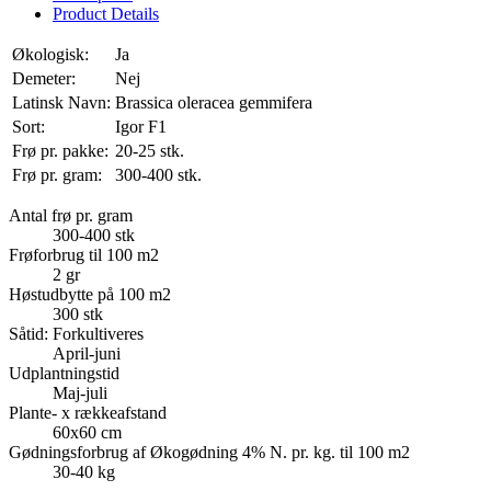
Product Details
Økologisk:
Ja
Demeter:
Nej
Latinsk Navn:
Brassica oleracea gemmifera
Sort:
Igor F1
Frø pr. pakke:
20-25 stk.
Frø pr. gram:
300-400 stk.
Antal frø pr. gram
300-400 stk
Frøforbrug til 100 m2
2 gr
Høstudbytte på 100 m2
300 stk
Såtid: Forkultiveres
April-juni
Udplantningstid
Maj-juli
Plante- x rækkeafstand
60x60 cm
Gødningsforbrug af Økogødning 4% N. pr. kg. til 100 m2
30-40 kg