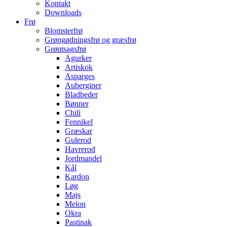
Kontakt
Downloads
Frø
Blomsterfrø
Grøngødningsfrø og græsfrø
Grøntsagsfrø
Agurker
Artiskok
Asparges
Auberginer
Bladbeder
Bønner
Chili
Fennikel
Græskar
Gulerod
Havrerod
Jordmandel
Kål
Kardon
Løg
Majs
Melon
Okra
Pastinak