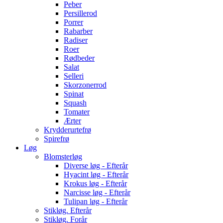
Peber
Persillerod
Porrer
Rabarber
Radiser
Roer
Rødbeder
Salat
Selleri
Skorzonerrod
Spinat
Squash
Tomater
Ærter
Krydderurtefrø
Spirefrø
Løg
Blomsterløg
Diverse løg - Efterår
Hyacint løg - Efterår
Krokus løg - Efterår
Narcisse løg - Efterår
Tulipan løg - Efterår
Stikløg. Efterår
Stikløg. Forår