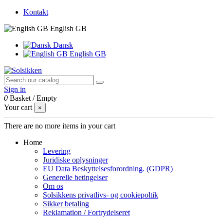
Kontakt
English GB
Dansk
English GB
Sign in
0
Basket
/
Empty
Your cart
×
There are no more items in your cart
Home
Levering
Juridiske oplysninger
EU Data Beskyttelsesforordning. (GDPR)
Generelle betingelser
Om os
Solsikkens privatlivs- og cookiepoltik
Sikker betaling
Reklamation / Fortrydelseret