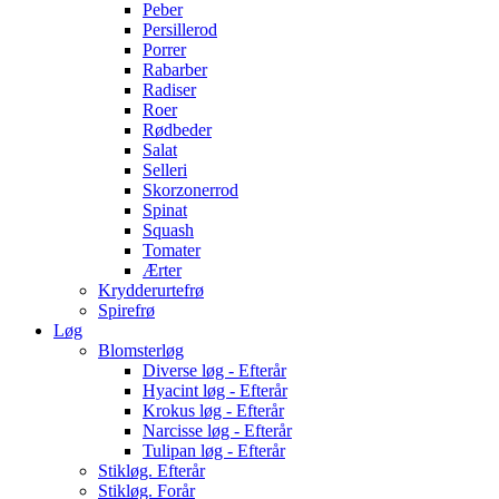
Peber
Persillerod
Porrer
Rabarber
Radiser
Roer
Rødbeder
Salat
Selleri
Skorzonerrod
Spinat
Squash
Tomater
Ærter
Krydderurtefrø
Spirefrø
Løg
Blomsterløg
Diverse løg - Efterår
Hyacint løg - Efterår
Krokus løg - Efterår
Narcisse løg - Efterår
Tulipan løg - Efterår
Stikløg. Efterår
Stikløg. Forår