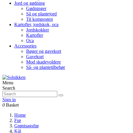
Jord og gødning
Gødninger
Så og plantejord
Til komposten
Kartofler, jordskok, oca
Jordskokker
Kartofler
Oca
Accessories
Bøger og gavekort
Gavekort
Mod skadevoldere
Så- og plantetilbehør
Menu
Search
Sign in
0
Basket
Home
Frø
Grøntsagsfrø
Kål