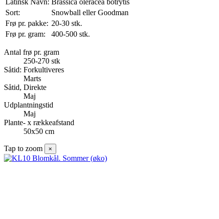
Latinsk Navn:
Brassica oleracea botrytis
Sort:
Snowball eller Goodman
Frø pr. pakke:
20-30 stk.
Frø pr. gram:
400-500 stk.
Antal frø pr. gram
250-270 stk
Såtid: Forkultiveres
Marts
Såtid, Direkte
Maj
Udplantningstid
Maj
Plante- x rækkeafstand
50x50 cm
Tap to zoom
×