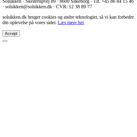
Solsikken · Skellerupvej 89 · 8600 Silkeborg · Tlf. +45 86 84 15 46
· solsikken@solsikken.dk · CVR: 12 38 89 77
solsikken.dk bruger cookies og andre teknologier, så vi kan forbedre
din oplevelse på vores sider.
Læs mere her
Accept