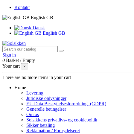
Kontakt
English GB
Dansk
English GB
Sign in
0
Basket
/
Empty
Your cart
×
There are no more items in your cart
Home
Levering
Juridiske oplysninger
EU Data Beskyttelsesforordning. (GDPR)
Generelle betingelser
Om os
Solsikkens privatlivs- og cookiepoltik
Sikker betaling
Reklamation / Fortrydelseret