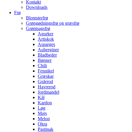
Kontakt
Downloads
Frø
Blomsterfrø
Grøngødningsfrø og græsfrø
Grøntsagsfrø
Agurker
Artiskok
Asparges
Auberginer
Bladbeder
Bønner
Chili
Fennikel
Græskar
Gulerod
Havrerod
Jordmandel
Kål
Kardon
Løg
Majs
Melon
Okra
Pastinak