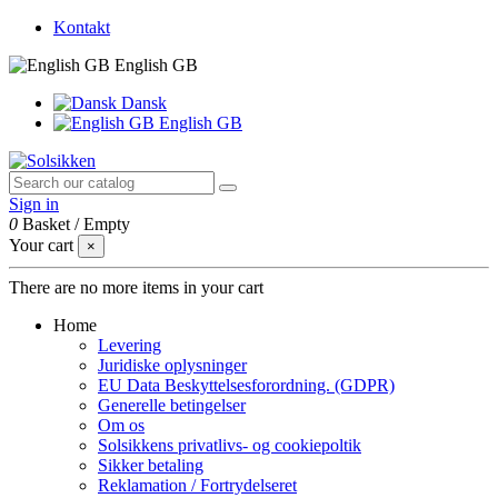
Kontakt
English GB
Dansk
English GB
Sign in
0
Basket
/
Empty
Your cart
×
There are no more items in your cart
Home
Levering
Juridiske oplysninger
EU Data Beskyttelsesforordning. (GDPR)
Generelle betingelser
Om os
Solsikkens privatlivs- og cookiepoltik
Sikker betaling
Reklamation / Fortrydelseret