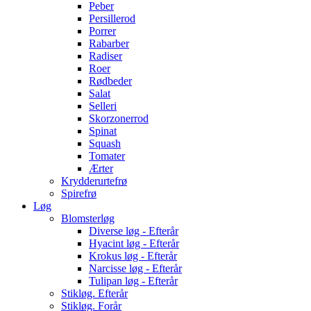
Peber
Persillerod
Porrer
Rabarber
Radiser
Roer
Rødbeder
Salat
Selleri
Skorzonerrod
Spinat
Squash
Tomater
Ærter
Krydderurtefrø
Spirefrø
Løg
Blomsterløg
Diverse løg - Efterår
Hyacint løg - Efterår
Krokus løg - Efterår
Narcisse løg - Efterår
Tulipan løg - Efterår
Stikløg. Efterår
Stikløg. Forår