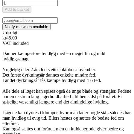
Add to basket
Udsolgt
kr45.00
VAT included
Danner kæmpestore hvidløg med en meget fin og mild
hvidløgssmag.
Yngleløg eller 2.års fed sættes oktober-november.
Det første dyrkningsår dannes enkelte mindre fed.
I andet dyrkningsår fås kæmpe hvidløg med 4-6 fed.
Alle dele af løget kan spises også de unge blade og stængler. Fedene
har en ekstrem lang lagerholdbarhed - til hen sidst på foråret. Er
spiseligt væsentligt længere end det almindelige hvidløg.
Løgene kan dyrkes i klumper, hvor man lader nogle stå - således har
man hvidløg til evig tid. Ellers høstes og sættes de bedste fed om
efteråret.
Kan også sættes om foråret, men en kuldeperiode giver bedre og