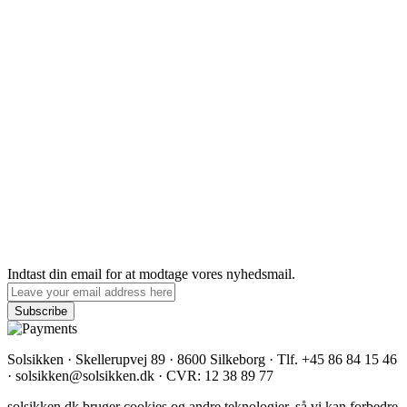
Indtast din email for at modtage vores nyhedsmail.
Solsikken · Skellerupvej 89 · 8600 Silkeborg · Tlf. +45 86 84 15 46
· solsikken@solsikken.dk · CVR: 12 38 89 77
solsikken.dk bruger cookies og andre teknologier, så vi kan forbedre