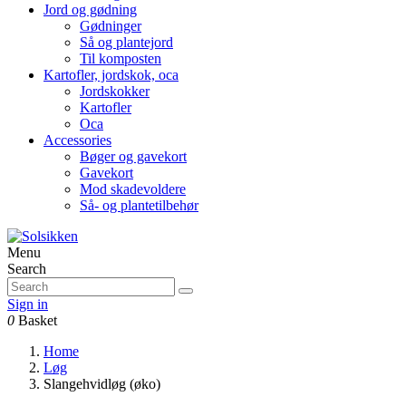
Jord og gødning
Gødninger
Så og plantejord
Til komposten
Kartofler, jordskok, oca
Jordskokker
Kartofler
Oca
Accessories
Bøger og gavekort
Gavekort
Mod skadevoldere
Så- og plantetilbehør
Menu
Search
Sign in
0
Basket
Home
Løg
Slangehvidløg (øko)