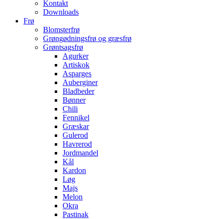
Kontakt
Downloads
Frø
Blomsterfrø
Grøngødningsfrø og græsfrø
Grøntsagsfrø
Agurker
Artiskok
Asparges
Auberginer
Bladbeder
Bønner
Chili
Fennikel
Græskar
Gulerod
Havrerod
Jordmandel
Kål
Kardon
Løg
Majs
Melon
Okra
Pastinak