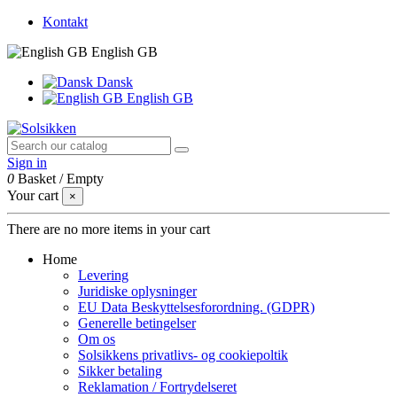
Kontakt
English GB
Dansk
English GB
Sign in
0
Basket
/
Empty
Your cart
×
There are no more items in your cart
Home
Levering
Juridiske oplysninger
EU Data Beskyttelsesforordning. (GDPR)
Generelle betingelser
Om os
Solsikkens privatlivs- og cookiepoltik
Sikker betaling
Reklamation / Fortrydelseret