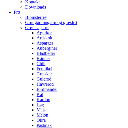
Kontakt
Downloads
Frø
Blomsterfrø
Grøngødningsfrø og græsfrø
Grøntsagsfrø
Agurker
Artiskok
Asparges
Auberginer
Bladbeder
Bønner
Chili
Fennikel
Græskar
Gulerod
Havrerod
Jordmandel
Kål
Kardon
Løg
Majs
Melon
Okra
Pastinak