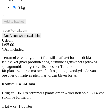
5 kg
Add to basket
Udsolgt
kr95.00
VAT included
Terramol er et ler-granulat fremstillet af lavt forbrændt blå-
ler, hvilket giver produktet nogle unikke egenskaber i jord- og
sphagnumblandingerne. Tilsættes der Terramol
får planterødderne masser af luft og ilt, og overskydende vand
opsuges og frigives igen, når jorden bliver for tør.
Kornstr.: Ca. 4-6 mm.
Brug ca. 10-30% terramol i plantejorden - eller helt op til 50% ved
stiklinge-formering.
1 kg = ca. 1,85 liter