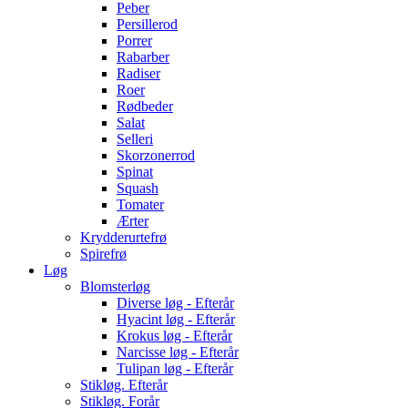
Peber
Persillerod
Porrer
Rabarber
Radiser
Roer
Rødbeder
Salat
Selleri
Skorzonerrod
Spinat
Squash
Tomater
Ærter
Krydderurtefrø
Spirefrø
Løg
Blomsterløg
Diverse løg - Efterår
Hyacint løg - Efterår
Krokus løg - Efterår
Narcisse løg - Efterår
Tulipan løg - Efterår
Stikløg. Efterår
Stikløg. Forår