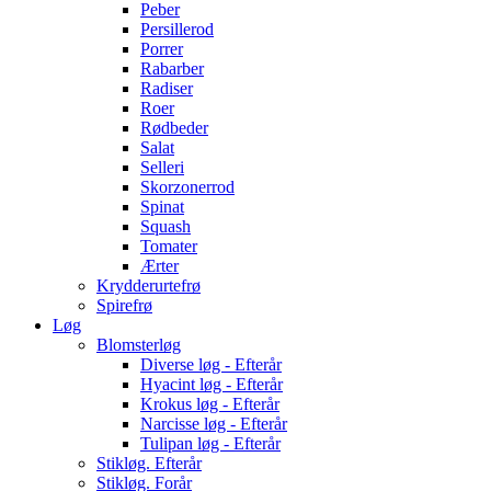
Peber
Persillerod
Porrer
Rabarber
Radiser
Roer
Rødbeder
Salat
Selleri
Skorzonerrod
Spinat
Squash
Tomater
Ærter
Krydderurtefrø
Spirefrø
Løg
Blomsterløg
Diverse løg - Efterår
Hyacint løg - Efterår
Krokus løg - Efterår
Narcisse løg - Efterår
Tulipan løg - Efterår
Stikløg. Efterår
Stikløg. Forår