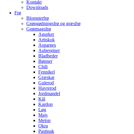
Kontakt
Downloads
Frø
Blomsterfrø
Grøngødningsfrø og græsfrø
Grøntsagsfrø
Agurker
Artiskok
Asparges
Auberginer
Bladbeder
Bønner
Chili
Fennikel
Græskar
Gulerod
Havrerod
Jordmandel
Kål
Kardon
Løg
Majs
Melon
Okra
Pastinak