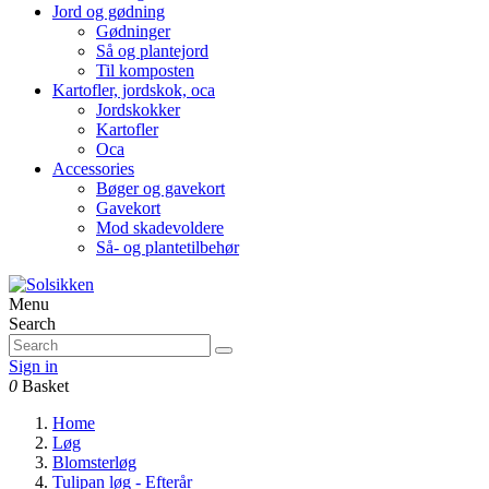
Jord og gødning
Gødninger
Så og plantejord
Til komposten
Kartofler, jordskok, oca
Jordskokker
Kartofler
Oca
Accessories
Bøger og gavekort
Gavekort
Mod skadevoldere
Så- og plantetilbehør
Menu
Search
Sign in
0
Basket
Home
Løg
Blomsterløg
Tulipan løg - Efterår