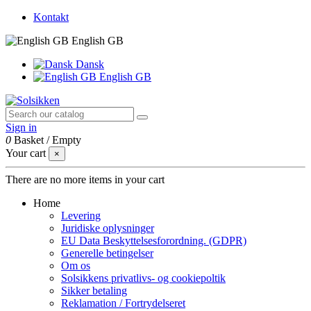
Kontakt
English GB
Dansk
English GB
Sign in
0
Basket
/
Empty
Your cart
×
There are no more items in your cart
Home
Levering
Juridiske oplysninger
EU Data Beskyttelsesforordning. (GDPR)
Generelle betingelser
Om os
Solsikkens privatlivs- og cookiepoltik
Sikker betaling
Reklamation / Fortrydelseret