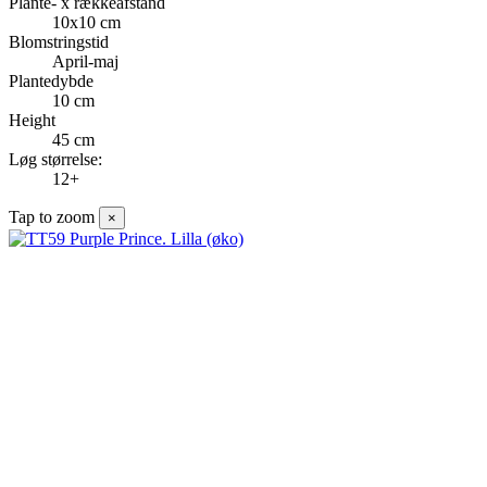
Plante- x rækkeafstand
10x10 cm
Blomstringstid
April-maj
Plantedybde
10 cm
Height
45 cm
Løg størrelse:
12+
Tap to zoom
×