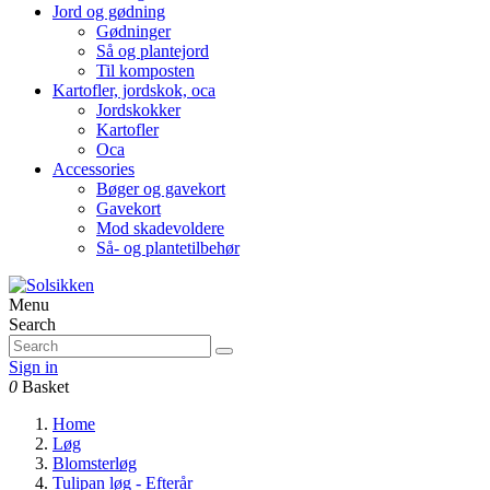
Jord og gødning
Gødninger
Så og plantejord
Til komposten
Kartofler, jordskok, oca
Jordskokker
Kartofler
Oca
Accessories
Bøger og gavekort
Gavekort
Mod skadevoldere
Så- og plantetilbehør
Menu
Search
Sign in
0
Basket
Home
Løg
Blomsterløg
Tulipan løg - Efterår