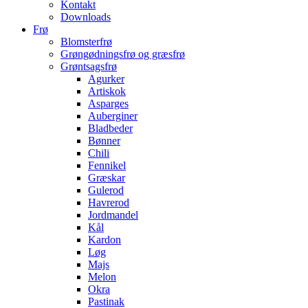
Kontakt
Downloads
Frø
Blomsterfrø
Grøngødningsfrø og græsfrø
Grøntsagsfrø
Agurker
Artiskok
Asparges
Auberginer
Bladbeder
Bønner
Chili
Fennikel
Græskar
Gulerod
Havrerod
Jordmandel
Kål
Kardon
Løg
Majs
Melon
Okra
Pastinak