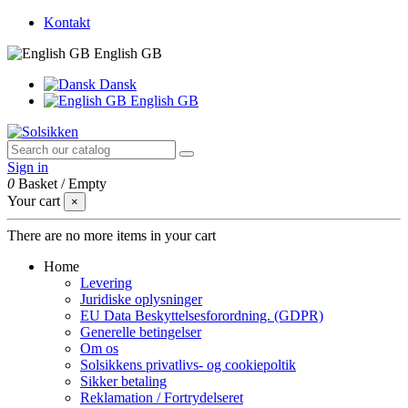
Kontakt
English GB
Dansk
English GB
Sign in
0
Basket
/
Empty
Your cart
×
There are no more items in your cart
Home
Levering
Juridiske oplysninger
EU Data Beskyttelsesforordning. (GDPR)
Generelle betingelser
Om os
Solsikkens privatlivs- og cookiepoltik
Sikker betaling
Reklamation / Fortrydelseret