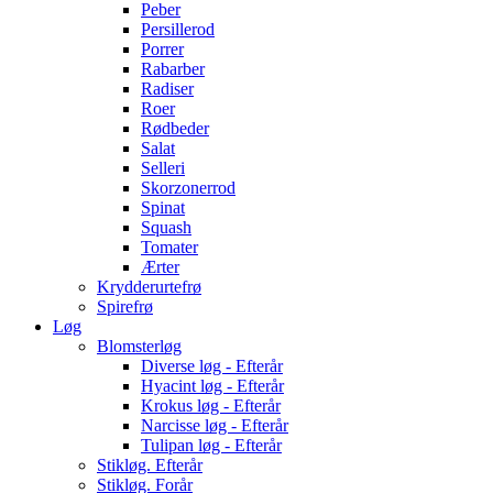
Peber
Persillerod
Porrer
Rabarber
Radiser
Roer
Rødbeder
Salat
Selleri
Skorzonerrod
Spinat
Squash
Tomater
Ærter
Krydderurtefrø
Spirefrø
Løg
Blomsterløg
Diverse løg - Efterår
Hyacint løg - Efterår
Krokus løg - Efterår
Narcisse løg - Efterår
Tulipan løg - Efterår
Stikløg. Efterår
Stikløg. Forår