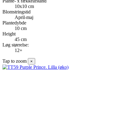
Plante- x rækkeafstand
10x10 cm
Blomstringstid
April-maj
Plantedybde
10 cm
Height
45 cm
Løg størrelse:
12+
Tap to zoom
×